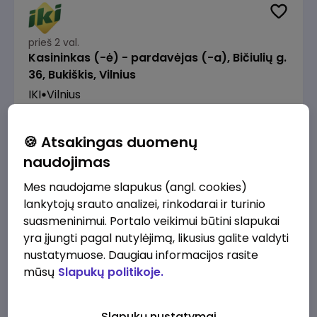
prieš 2 val.
Kasininkas (-ė) - pardavėjas (-a), Bičiulių g.
36, Bukiškis, Vilnius
IKI
Vilnius
1230 - 1325 €/mėn.
Prieš mokesčius
🍪 Atsakingas duomenų
naudojimas
Mes naudojame slapukus (angl. cookies)
lankytojų srauto analizei, rinkodarai ir turinio
prieš 3 val.
suasmeninimui. Portalo veikimui būtini slapukai
Prekių surinkėjas (-a) - pickeris, Senasis
yra įjungti pagal nutylėjimą, likusius galite valdyti
Ukmergės kelias 8, Avižieniai
nustatymuose. Daugiau informacijos rasite
IKI
Vilnius
mūsų
Slapukų politikoje.
1230 - 1968 €/mėn.
Prieš mokesčius
Slapukų nustatymai