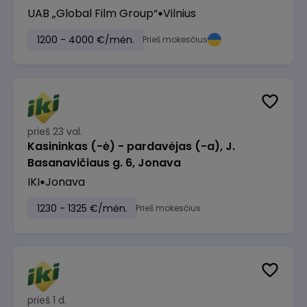
UAB „Global Film Group“
Vilnius
1200 - 4000 €/mėn.
Prieš mokesčius
prieš 23 val.
Kasininkas (-ė) - pardavėjas (-a), J.
Basanavičiaus g. 6, Jonava
IKI
Jonava
1230 - 1325 €/mėn.
Prieš mokesčius
prieš 1 d.