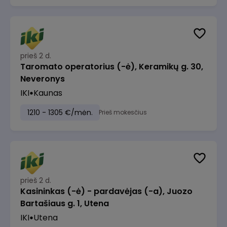
prieš 2 d.
Taromato operatorius (-ė), Keramikų g. 30,
Neveronys
IKI
Kaunas
1210 - 1305 €/mėn.
Prieš mokesčius
prieš 2 d.
Kasininkas (-ė) - pardavėjas (-a), Juozo
Bartašiaus g. 1, Utena
IKI
Utena