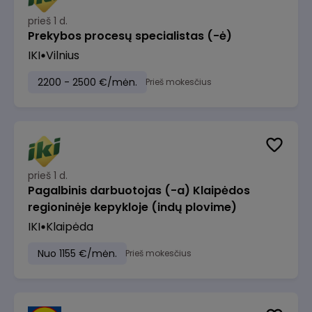
prieš 1 d.
Prekybos procesų specialistas (-ė)
IKI
Vilnius
2200 - 2500 €/mėn.
Prieš mokesčius
prieš 1 d.
Pagalbinis darbuotojas (-a) Klaipėdos
regioninėje kepykloje (indų plovime)
IKI
Klaipėda
Nuo 1155 €/mėn.
Prieš mokesčius