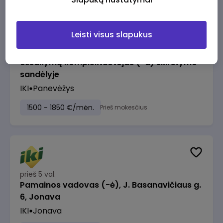
Leisti visus slapukus
prieš 4 val.
Užsakymų komplektuotojas (-a) skirstymo
sandėlyje
IKI
Panevėžys
1500 - 1850 €/mėn.
Prieš mokesčius
prieš 5 val.
Pamainos vadovas (-ė), J. Basanavičiaus g.
6, Jonava
IKI
Jonava