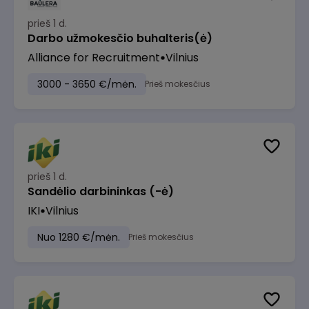
prieš 1 d.
Darbo užmokesčio buhalteris(ė)
Alliance for Recruitment
Vilnius
3000 - 3650 €/mėn.
Prieš mokesčius
prieš 1 d.
Sandėlio darbininkas (-ė)
IKI
Vilnius
Nuo 1280 €/mėn.
Prieš mokesčius