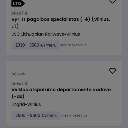
prieš 1 d.
Vyr. IT pagalbos specialistas (-ė) (Vilnius,
LT)
JSC Lithuanian Railways
Vilnius
2330 - 3500 €/mėn.
Prieš mokesčius
prieš 1 d.
Veiklos atsparumo departamento vadovė
(-as)
Litgrid
Vilnius
7500 - 9600 €/mėn.
Prieš mokesčius