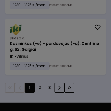
1230 - 1325 €/mėn.
Prieš mokesčius
prieš 2 d.
Kasininkas (-ė) - pardavėjas (-a), Centrinė
g. 62, Galgiai
IKI
Vilnius
1230 - 1325 €/mėn.
Prieš mokesčius
1
2
3