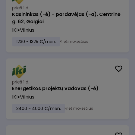
prieš 1 d.
Kasininkas (-ė) - pardavėjas (-a), Centrinė
g. 62, Galgiai
IKI
Vilnius
1230 - 1325 €/mėn.
Prieš mokesčius
prieš 1 d.
Energetikos projektų vadovas (-ė)
IKI
Vilnius
3400 - 4000 €/mėn.
Prieš mokesčius