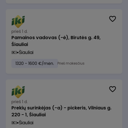
prieš 1 d.
Pamainos vadovas (-ė), Birutės g. 49,
Šiauliai
IKI
Šiauliai
1320 - 1600 €/mėn.
Prieš mokesčius
prieš 1 d.
Prekių surinkėjas (-a) - pickeris, Vilniaus g.
220 - 1, Šiauliai
IKI
Šiauliai