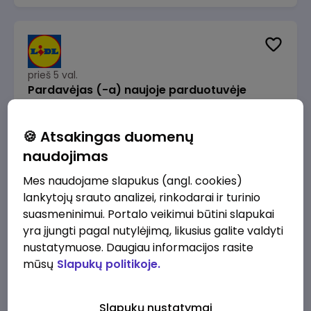
prieš 5 val.
Pardavėjas (-a) naujoje parduotuvėje
Rokeliuose (NEMOKAMAS TRANSPORTAS)
Lidl Lietuva, UAB
Kaunas
🍪 Atsakingas duomenų
1715 - 2170 €/mėn.
Prieš mokesčius
naudojimas
Mes naudojame slapukus (angl. cookies)
lankytojų srauto analizei, rinkodarai ir turinio
suasmeninimui. Portalo veikimui būtini slapukai
yra įjungti pagal nutylėjimą, likusius galite valdyti
prieš 6 val.
nustatymuose. Daugiau informacijos rasite
Darbo užmokesčio buhalteris(ė)
mūsų
Slapukų politikoje.
Alliance for Recruitment
Vilnius
3000 - 3650 €/mėn.
Slapukų nustatymai
Prieš mokesčius