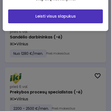
Leisti visus slapukus
prieš 6 val.
Sandėlio darbininkas (-ė)
IKI
Vilnius
Nuo 1280 €/mėn.
Prieš mokesčius
prieš 6 val.
Prekybos procesų specialistas (-ė)
IKI
Vilnius
2200 - 2500 €/mėn.
Prieš mokesčius