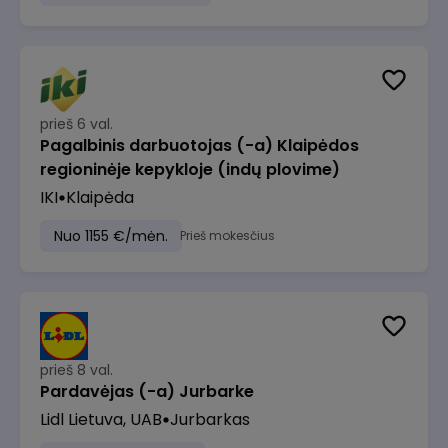
prieš 6 val.
Pagalbinis darbuotojas (-a) Klaipėdos
regioninėje kepykloje (indų plovime)
IKI
Klaipėda
Nuo 1155 €/mėn.
Prieš mokesčius
prieš 8 val.
Pardavėjas (-a) Jurbarke
Lidl Lietuva, UAB
Jurbarkas