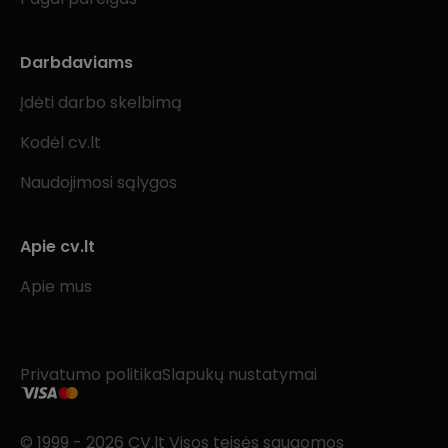
Darbdaviams
Įdėti darbo skelbimą
Kodėl cv.lt
Naudojimosi sąlygos
Apie cv.lt
Apie mus
Privatumo politika
Slapukų nustatymai
© 1999 - 2026 CV.lt Visos teisės saugomos