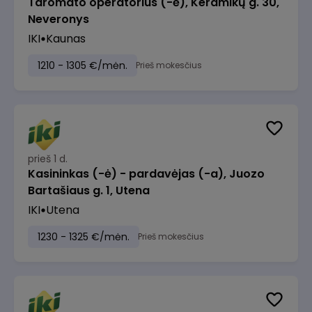
Taromato operatorius (-ė), Keramikų g. 30,
Neveronys
IKI
Kaunas
1210 - 1305 €/mėn.
Prieš mokesčius
prieš 1 d.
Kasininkas (-ė) - pardavėjas (-a), Juozo
Bartašiaus g. 1, Utena
IKI
Utena
1230 - 1325 €/mėn.
Prieš mokesčius