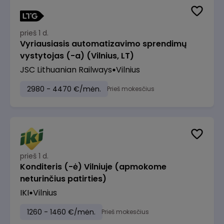
prieš 1 d.
Vyriausiasis automatizavimo sprendimų
vystytojas (-a) (Vilnius, LT)
JSC Lithuanian Railways
Vilnius
2980 - 4470 €/mėn.
Prieš mokesčius
prieš 1 d.
Konditeris (-ė) Vilniuje (apmokome
neturinčius patirties)
IKI
Vilnius
1260 - 1460 €/mėn.
Prieš mokesčius