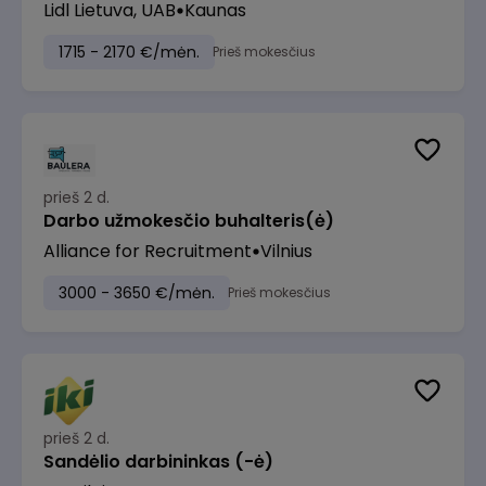
Lidl Lietuva, UAB
Kaunas
1715 - 2170 €/mėn.
Prieš mokesčius
prieš 2 d.
Darbo užmokesčio buhalteris(ė)
Alliance for Recruitment
Vilnius
3000 - 3650 €/mėn.
Prieš mokesčius
prieš 2 d.
Sandėlio darbininkas (-ė)