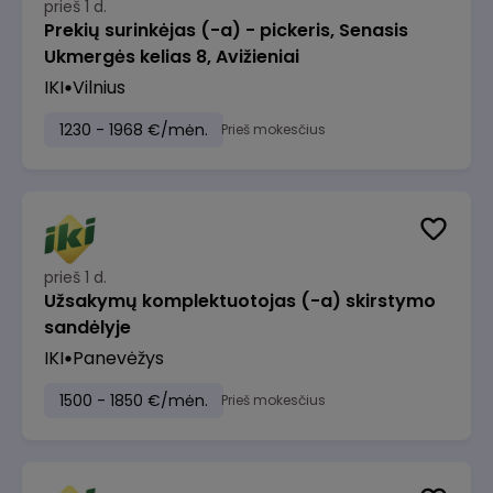
prieš 1 d.
Prekių surinkėjas (-a) - pickeris, Senasis
Ukmergės kelias 8, Avižieniai
IKI
Vilnius
1230 - 1968 €/mėn.
Prieš mokesčius
prieš 1 d.
Užsakymų komplektuotojas (-a) skirstymo
sandėlyje
IKI
Panevėžys
1500 - 1850 €/mėn.
Prieš mokesčius