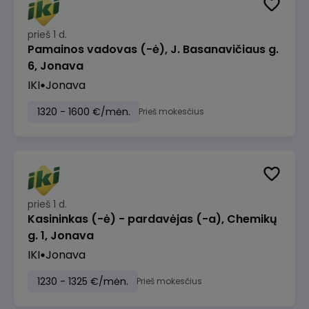
prieš 1 d.
Pamainos vadovas (-ė), J. Basanavičiaus g.
6, Jonava
IKI
Jonava
1320 - 1600 €/mėn.
Prieš mokesčius
prieš 1 d.
Kasininkas (-ė) - pardavėjas (-a), Chemikų
g. 1, Jonava
IKI
Jonava
1230 - 1325 €/mėn.
Prieš mokesčius