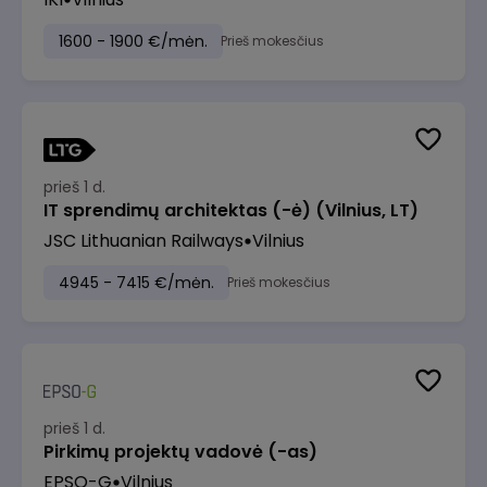
1600 - 1900 €/mėn.
Prieš mokesčius
prieš 1 d.
IT sprendimų architektas (-ė) (Vilnius, LT)
JSC Lithuanian Railways
Vilnius
4945 - 7415 €/mėn.
Prieš mokesčius
prieš 1 d.
Pirkimų projektų vadovė (-as)
EPSO-G
Vilnius