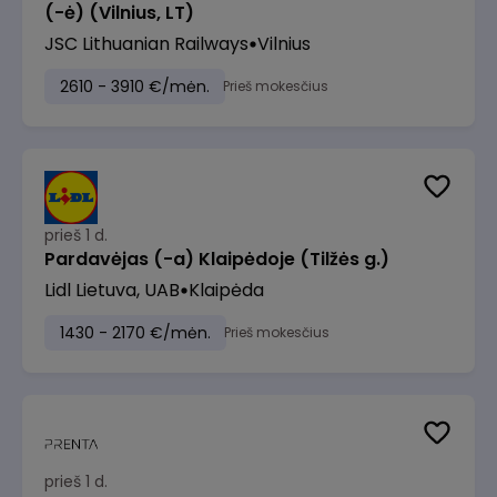
(-ė) (Vilnius, LT)
JSC Lithuanian Railways
Vilnius
2610 - 3910 €/mėn.
Prieš mokesčius
prieš 1 d.
Pardavėjas (-a) Klaipėdoje (Tilžės g.)
Lidl Lietuva, UAB
Klaipėda
1430 - 2170 €/mėn.
Prieš mokesčius
prieš 1 d.