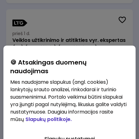
prieš 1 d.
Veiklos užtikrinimo ir atitikties vyr. ekspertas
(-ė) (Radviliškis) (Radviliškis, LT)
JSC Lithuanian Railways
Radviliškis
🍪 Atsakingas duomenų
2610 - 3910 €/mėn.
Prieš mokesčius
naudojimas
Mes naudojame slapukus (angl. cookies)
lankytojų srauto analizei, rinkodarai ir turinio
suasmeninimui. Portalo veikimui būtini slapukai
yra įjungti pagal nutylėjimą, likusius galite valdyti
prieš 1 d.
nustatymuose. Daugiau informacijos rasite
Veiklos užtikrinimo ir atitikties vyr. ekspertas
mūsų
Slapukų politikoje.
(-ė) (Kaunas) (Kaunas, LT)
JSC Lithuanian Railways
Kaunas
Slapukų nustatymai