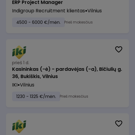
ERP Project Manager
Indigroup Recruitment klientas
Vilnius
4500 - 6000 €/mėn.
Prieš mokesčius
prieš 1 d.
Kasininkas (-ė) - pardavėjas (-a), Bičiulių g.
36, Bukiškis, Vilnius
IKI
Vilnius
1230 - 1325 €/mėn.
Prieš mokesčius