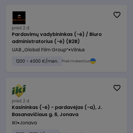
prieš 2 d.
Pardavimų vadybininkas (-ė) / Biuro
administratorius (-ė) (B2B)
UAB „Global Film Group“
Vilnius
1200 - 4000 €/mėn.
Prieš mokesčius
prieš 2 d.
Kasininkas (-ė) - pardavėjas (-a), J.
Basanavičiaus g. 6, Jonava
IKI
Jonava