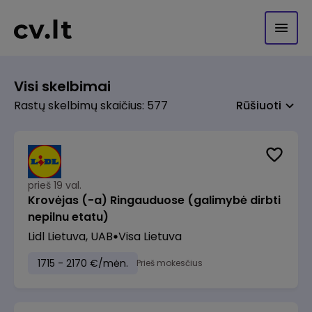
Visi skelbimai
Rastų skelbimų skaičius: 577
Rūšiuoti
prieš 19 val.
Krovėjas (-a) Ringauduose (galimybė dirbti
nepilnu etatu)
Lidl Lietuva, UAB
Visa Lietuva
1715 - 2170 €/mėn.
Prieš mokesčius