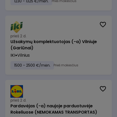
1230 - 1325 €/mėn.
Prieš mokesčius
prieš 2 d.
Užsakymų komplektuotojas (-a) Vilniuje
(Gariūnai)
IKI
Vilnius
1500 - 2500 €/mėn.
Prieš mokesčius
prieš 2 d.
Pardavėjas (-a) naujoje parduotuvėje
Rokeliuose (NEMOKAMAS TRANSPORTAS)