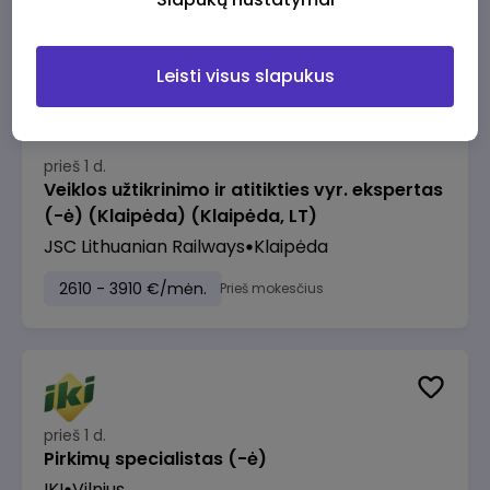
2610 - 3910 €/mėn.
Prieš mokesčius
Leisti visus slapukus
prieš 1 d.
Veiklos užtikrinimo ir atitikties vyr. ekspertas
(-ė) (Klaipėda) (Klaipėda, LT)
JSC Lithuanian Railways
Klaipėda
2610 - 3910 €/mėn.
Prieš mokesčius
prieš 1 d.
Pirkimų specialistas (-ė)
IKI
Vilnius