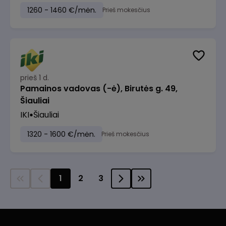
1260 - 1460 €/mėn.
Prieš mokesčius
prieš 1 d.
Pamainos vadovas (-ė), Birutės g. 49,
Šiauliai
IKI
Šiauliai
1320 - 1600 €/mėn.
Prieš mokesčius
1
2
3