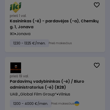
prieš 1 val.
Kasininkas (-ė) - pardavėjas (-a), Chemikų
g. 1, Jonava
IKI
Jonava
1230 - 1325 €/mėn.
Prieš mokesčius
prieš 19 val.
Pardavimų vadybininkas (-ė) / Biuro
administratorius (-ė) (B2B)
UAB „Global Film Group“
Vilnius
1200 - 4000 €/mėn.
Prieš mokesčius