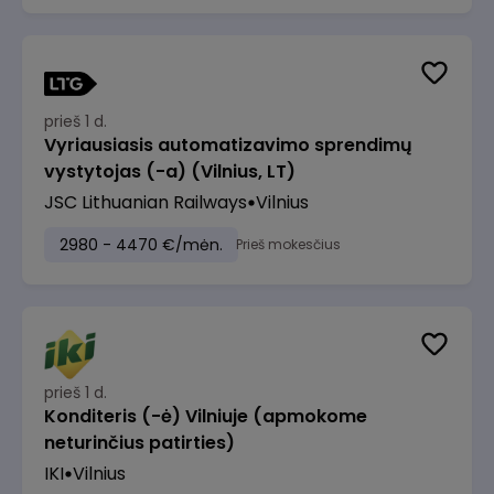
prieš 1 d.
Vyriausiasis automatizavimo sprendimų
vystytojas (-a) (Vilnius, LT)
JSC Lithuanian Railways
Vilnius
2980 - 4470 €/mėn.
Prieš mokesčius
prieš 1 d.
Konditeris (-ė) Vilniuje (apmokome
neturinčius patirties)
IKI
Vilnius