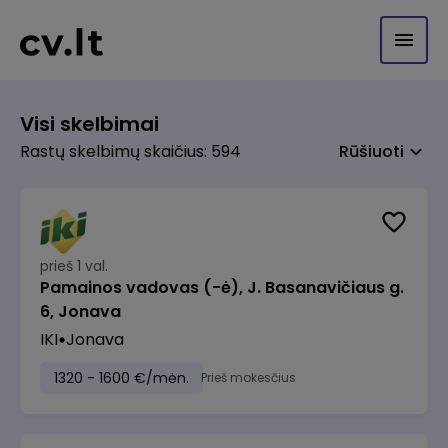
Visi skelbimai
Rastų skelbimų skaičius: 594
Rūšiuoti
prieš 1 val.
Pamainos vadovas (-ė), J. Basanavičiaus g.
6, Jonava
IKI
Jonava
1320 - 1600 €/mėn.
Prieš mokesčius