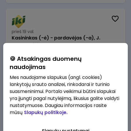
prieš 19 val.
Kasininkas (-ė) - pardavėjas (-a), J.
Basanavičiaus g. 6, Jonava
IKI
Jonava
🍪 Atsakingas duomenų
1230 - 1325 €/mėn.
Prieš mokesčius
naudojimas
Mes naudojame slapukus (angl. cookies)
lankytojų srauto analizei, rinkodarai ir turinio
suasmeninimui. Portalo veikimui būtini slapukai
yra įjungti pagal nutylėjimą, likusius galite valdyti
prieš 23 val.
nustatymuose. Daugiau informacijos rasite
Užsakymų komplektuotojas (-a) Vilniuje
mūsų
Slapukų politikoje.
(Gariūnai)
IKI
Vilnius
Slapukų nustatymai