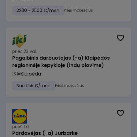
2200 - 2500 €/mėn.
Prieš mokesčius
prieš 23 val.
Pagalbinis darbuotojas (-a) Klaipėdos
regioninėje kepykloje (indų plovime)
IKI
Klaipėda
Nuo 1155 €/mėn.
Prieš mokesčius
prieš 1 d.
Pardavėjas (-a) Jurbarke