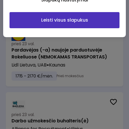
1500 - 2500 €/mėn.
Prieš mokesčius
Leisti visus slapukus
prieš 23 val.
Pardavėjas (-a) naujoje parduotuvėje
Rokeliuose (NEMOKAMAS TRANSPORTAS)
Lidl Lietuva, UAB
Kaunas
1715 - 2170 €/mėn.
Prieš mokesčius
prieš 23 val.
Darbo užmokesčio buhalteris(ė)
Alliance for Recruitment
Vilnius