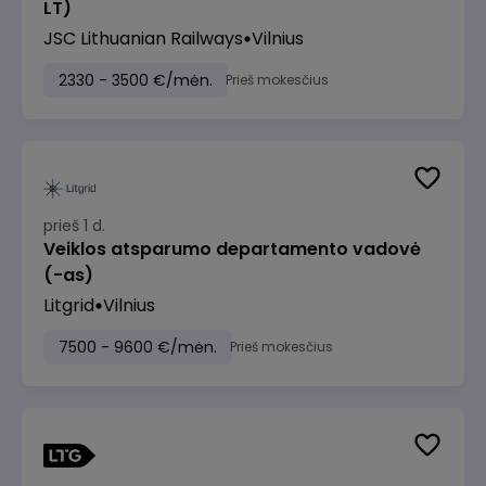
LT)
JSC Lithuanian Railways
Vilnius
2330 - 3500 €/mėn.
Prieš mokesčius
prieš 1 d.
Veiklos atsparumo departamento vadovė
(-as)
Litgrid
Vilnius
7500 - 9600 €/mėn.
Prieš mokesčius