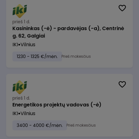
prieš 1 d.
Kasininkas (-ė) - pardavėjas (-a), Centrinė
g. 62, Galgiai
IKI
Vilnius
1230 - 1325 €/mėn.
Prieš mokesčius
prieš 1 d.
Energetikos projektų vadovas (-ė)
IKI
Vilnius
3400 - 4000 €/mėn.
Prieš mokesčius