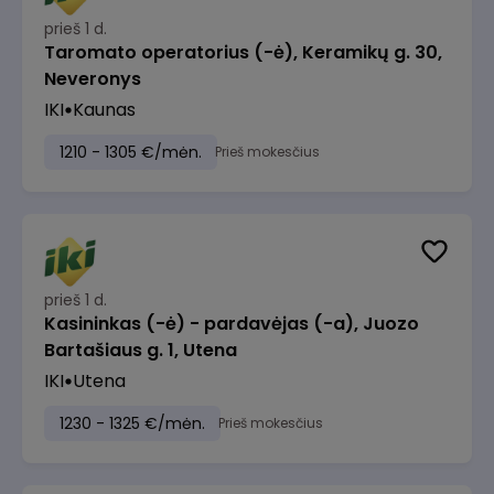
prieš 1 d.
Taromato operatorius (-ė), Keramikų g. 30,
Neveronys
IKI
Kaunas
1210 - 1305 €/mėn.
Prieš mokesčius
prieš 1 d.
Kasininkas (-ė) - pardavėjas (-a), Juozo
Bartašiaus g. 1, Utena
IKI
Utena
1230 - 1325 €/mėn.
Prieš mokesčius