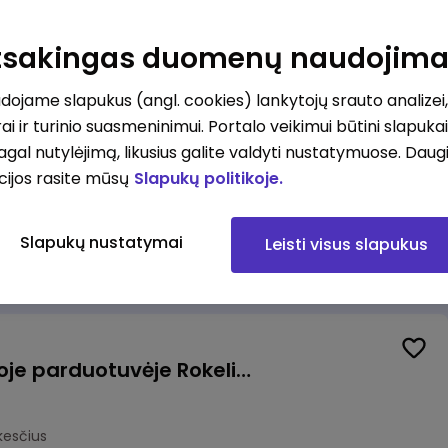
Kasininkas (-ė) - pardavėjas (-a), J. Basanavičiaus g. 6, Jonava
Atsakingas duomenų naudojim
kesčius
ojame slapukus (angl. cookies) lankytojų srauto analizei,
ai ir turinio suasmeninimui. Portalo veikimui būtini slapuka
pagal nutylėjimą, likusius galite valdyti nustatymuose. Daug
cijos rasite mūsų
Slapukų politikoje.
Užsakymų komplektuotojas (-a) Vilniuje (Gariūnai)
Slapukų nustatymai
Leisti visus slapukus
okesčius
Pardavėjas (-a) naujoje parduotuvėje Rokeliuose (NEMOKAMAS TRANSPORTAS)
kesčius