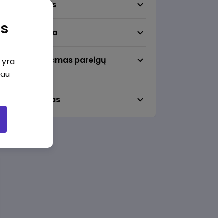
Darbo sritis
as
Darbo vieta
Pageidaujamas pareigų
i yra
lygmuo
iau
Darbo laikas