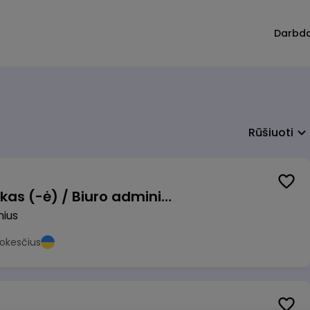
Darbd
Rūšiuoti
Pardavimų vadybininkas (-ė) / Biuro administratorius (-ė) (B2B)
nius
okesčius