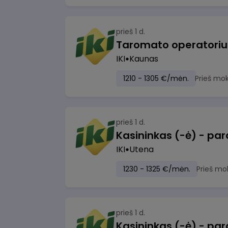
prieš 1 d.
IKI
Kaunas
1210 - 1305 €/mėn.
Prieš mo
prieš 1 d.
IKI
Utena
1230 - 1325 €/mėn.
Prieš mo
prieš 1 d.