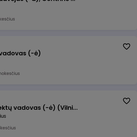
kesčius
 vadovas (-ė)
mokesčius
Transformacijos projektų vadovas (-ė) (Vilnius, LT)
ius
okesčius