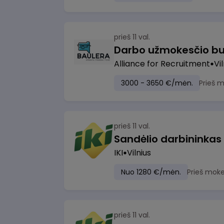
prieš 11 val.
Darbo užmokesčio bu
Alliance for Recruitment
Vi
3000 - 3650 €/mėn.
Prieš 
prieš 11 val.
Sandėlio darbininkas
IKI
Vilnius
Nuo 1280 €/mėn.
Prieš moke
prieš 11 val.