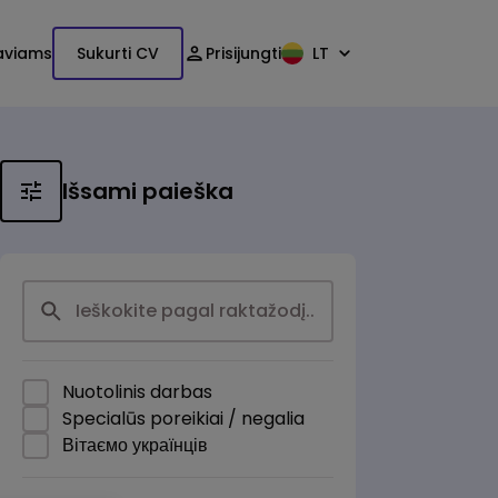
aviams
Sukurti CV
Prisijungti
LT
Išsami paieška
Nuotolinis darbas
Specialūs poreikiai / negalia
Вітаємо українців