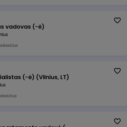
us vadovas (-ė)
lnius
mokesčius
alistas (-ė) (Vilnius, LT)
ius
okesčius