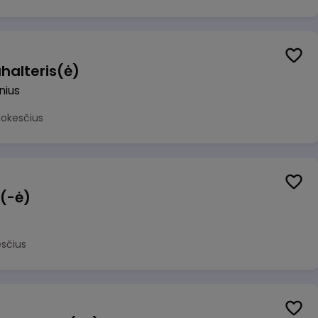
halteris(ė)
lnius
mokesčius
 (-ė)
sčius