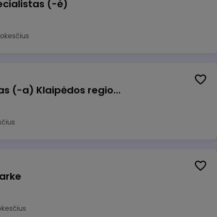
cialistas (-ė)
mokesčius
Pagalbinis darbuotojas (-a) Klaipėdos regioninėje kepykloje (indų plovime)
sčius
arke
okesčius