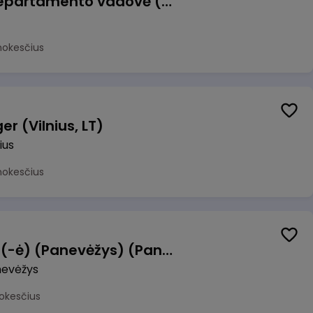
Veiklos atsparumo departamento vadovė (-as)
mokesčius
r (Vilnius, LT)
ius
mokesčius
Manevrų operatorius (-ė) (Panevėžys) (Panevėžys, LT)
evėžys
okesčius