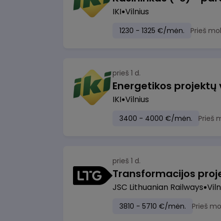
IKI
Vilnius
1230 - 1325 €/mėn.
Prieš mo
prieš 1 d.
Energetikos projektų
IKI
Vilnius
3400 - 4000 €/mėn.
Prieš 
prieš 1 d.
JSC Lithuanian Railways
Viln
3810 - 5710 €/mėn.
Prieš m