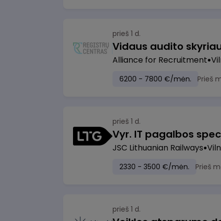
prieš 1 d.
Vidaus audito skyria
Alliance for Recruitment
Vi
6200 - 7800 €/mėn.
Prieš 
prieš 1 d.
Vyr. IT pagalbos speci
JSC Lithuanian Railways
Viln
2330 - 3500 €/mėn.
Prieš m
prieš 1 d.