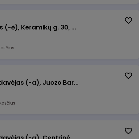
Taromato operatorius (-ė), Keramikų g. 30, Neveronys
kesčius
Kasininkas (-ė) - pardavėjas (-a), Juozo Bartašiaus g. 1, Utena
kesčius
Kasininkas (-ė) - pardavėjas (-a), Centrinė g. 62, Galgiai