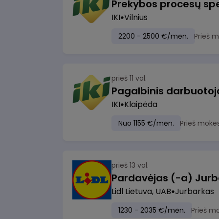
Prekybos procesų spe
IKI
Vilnius
2200 - 2500 €/mėn.
Prieš 
prieš 11 val.
IKI
Klaipėda
Nuo 1155 €/mėn.
Prieš moke
prieš 13 val.
Pardavėjas (-a) Jurb
Lidl Lietuva, UAB
Jurbarkas
1230 - 2035 €/mėn.
Prieš m