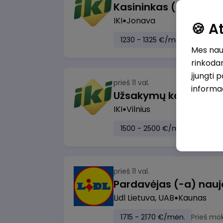
IKI
Jonava
🍪 
1230 - 1325 €/mėn.
Prieš mo
Mes naud
rinkodar
įjungti 
prieš 11 val.
informa
IKI
Vilnius
1500 - 2500 €/mėn.
Prieš m
prieš 11 val.
Lidl Lietuva, UAB
Kaunas
1715 - 2170 €/mėn.
Prieš mo