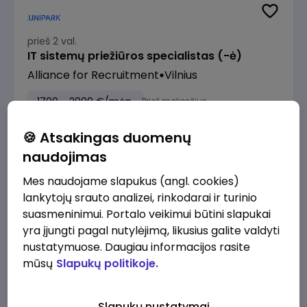
prieš 2 val.
IT sistemų priežiūros specialistas (-ė)
Alliance for Recruitment
Vilnius
1700 - 2000 €/mėn.
Prieš mokesčius
🍪 Atsakingas duomenų
naudojimas
Mes naudojame slapukus (angl. cookies)
liko 1 d.
lankytojų srauto analizei, rinkodarai ir turinio
PARDUOTUVĖS DIREKTORIUS (-Ė) ŠIAULIUOSE
suasmeninimui. Portalo veikimui būtini slapukai
Alliance for Recruitment
Šiauliai
yra įjungti pagal nutylėjimą, likusius galite valdyti
nustatymuose. Daugiau informacijos rasite
2530 - 3160 €/mėn.
Prieš mokesčius
mūsų
Slapukų politikoje.
Slapukų nustatymai