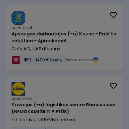
prieš 4 val.
Apsaugos darbuotojas (-a) Kaune - Patirtis
nebūtina - Apmokome!
Grifs AG, UAB
Kaunas
1160 - 1400 €/mėn.
Prieš mokesčius
prieš 6 val.
Krovėjas (-a) logistikos centre Ramučiuose
(NEMOKAMI ŠILTI PIETŪS)
Lidl Lietuva, UAB
Visa Lietuva