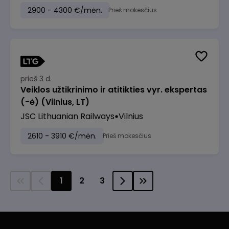
2900 - 4300 €/mėn.
Prieš mokesčius
prieš 3 d.
Veiklos užtikrinimo ir atitikties vyr. ekspertas
(-ė) (Vilnius, LT)
JSC Lithuanian Railways
Vilnius
2610 - 3910 €/mėn.
Prieš mokesčius
1
2
3