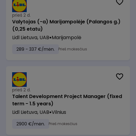
prieš 2 d.
Valytojas (-a) Marijampolėje (Palangos g.)
(0,25 etatu)
Lidl Lietuva, UAB
Marijampolė
289 - 337 €/mėn.
Prieš mokesčius
prieš 2 d.
Talent Development Project Manager (fixed
term - 1.5 years)
Lidl Lietuva, UAB
Vilnius
2900 €/mėn.
Prieš mokesčius