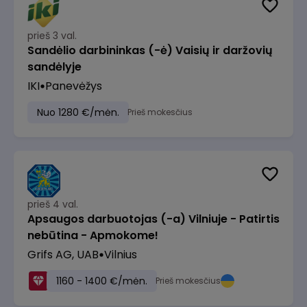
prieš 3 val.
Sandėlio darbininkas (-ė) Vaisių ir daržovių
sandėlyje
IKI
Panevėžys
Nuo 1280 €/mėn.
Prieš mokesčius
prieš 4 val.
Apsaugos darbuotojas (-a) Vilniuje - Patirtis
nebūtina - Apmokome!
Grifs AG, UAB
Vilnius
1160 - 1400 €/mėn.
Prieš mokesčius