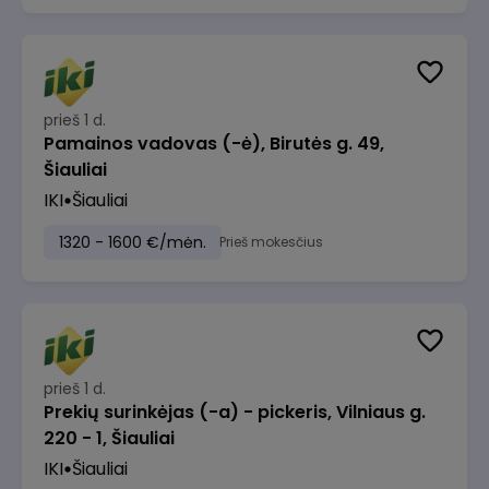
prieš 1 d.
Pamainos vadovas (-ė), Birutės g. 49,
Šiauliai
IKI
Šiauliai
1320 - 1600 €/mėn.
Prieš mokesčius
prieš 1 d.
Prekių surinkėjas (-a) - pickeris, Vilniaus g.
220 - 1, Šiauliai
IKI
Šiauliai