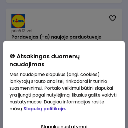
prieš 13 val.
Pardavėjas (-a) naujoje parduotuvėje
Rokeliuose (NEMOKAMAS TRANSPORTAS)
Lidl Lietuva, UAB
Kaunas
🍪 Atsakingas duomenų
1715 - 2170 €/mėn.
Prieš mokesčius
naudojimas
Mes naudojame slapukus (angl. cookies)
lankytojų srauto analizei, rinkodarai ir turinio
suasmeninimui. Portalo veikimui būtini slapukai
yra įjungti pagal nutylėjimą, likusius galite valdyti
prieš 13 val.
nustatymuose. Daugiau informacijos rasite
Darbo užmokesčio buhalteris(ė)
mūsų
Slapukų politikoje.
Alliance for Recruitment
Vilnius
3000 - 3650 €/mėn.
Slapukų nustatymai
Prieš mokesčius