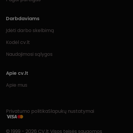
Darbdaviams
Įdėti darbo skelbimą
Kodėl cv.lt
Naudojimosi sąlygos
Apie cv.lt
Apie mus
Privatumo politika
Slapukų nustatymai
© 1999 - 2026 CV.lt Visos teisės saugomos