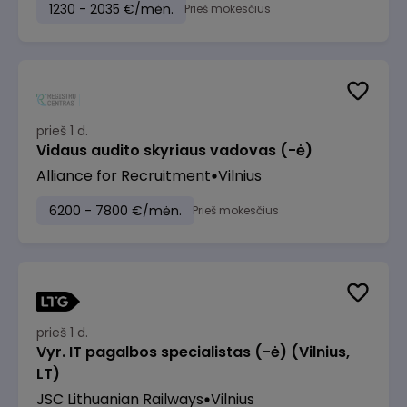
1230 - 2035 €/mėn.
Prieš mokesčius
prieš 1 d.
Vidaus audito skyriaus vadovas (-ė)
Alliance for Recruitment
Vilnius
6200 - 7800 €/mėn.
Prieš mokesčius
prieš 1 d.
Vyr. IT pagalbos specialistas (-ė) (Vilnius,
LT)
JSC Lithuanian Railways
Vilnius