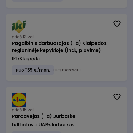
prieš 13 val.
Pagalbinis darbuotojas (-a) Klaipėdos
regioninėje kepykloje (indų plovime)
IKI
Klaipėda
Nuo 1155 €/mėn.
Prieš mokesčius
prieš 15 val.
Pardavėjas (-a) Jurbarke
Lidl Lietuva, UAB
Jurbarkas