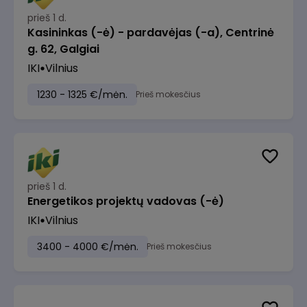
prieš 1 d.
Kasininkas (-ė) - pardavėjas (-a), Centrinė
g. 62, Galgiai
IKI
Vilnius
1230 - 1325 €/mėn.
Prieš mokesčius
prieš 1 d.
Energetikos projektų vadovas (-ė)
IKI
Vilnius
3400 - 4000 €/mėn.
Prieš mokesčius