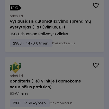
prieš 1 d.
Vyriausiasis automatizavimo sprendimų
vystytojas (-a) (Vilnius, LT)
JSC Lithuanian Railways
Vilnius
2980 - 4470 €/mėn.
Prieš mokesčius
prieš 1 d.
Konditeris (-ė) Vilniuje (apmokome
neturinčius patirties)
IKI
Vilnius
1260 - 1460 €/mėn.
Prieš mokesčius