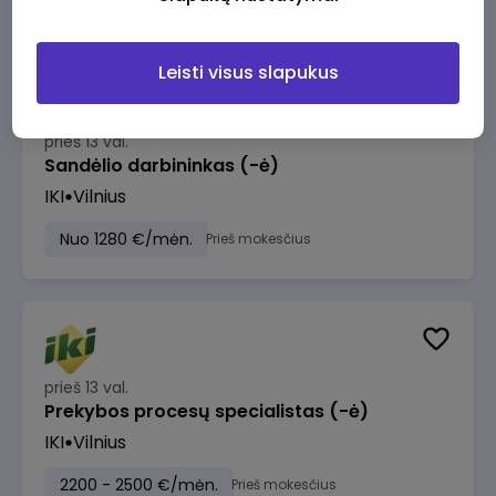
Leisti visus slapukus
prieš 13 val.
Sandėlio darbininkas (-ė)
IKI
Vilnius
Nuo 1280 €/mėn.
Prieš mokesčius
prieš 13 val.
Prekybos procesų specialistas (-ė)
IKI
Vilnius
2200 - 2500 €/mėn.
Prieš mokesčius