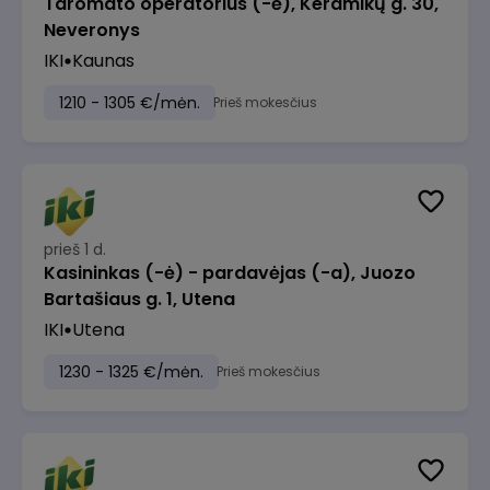
Taromato operatorius (-ė), Keramikų g. 30,
Neveronys
IKI
Kaunas
1210 - 1305 €/mėn.
Prieš mokesčius
prieš 1 d.
Kasininkas (-ė) - pardavėjas (-a), Juozo
Bartašiaus g. 1, Utena
IKI
Utena
1230 - 1325 €/mėn.
Prieš mokesčius