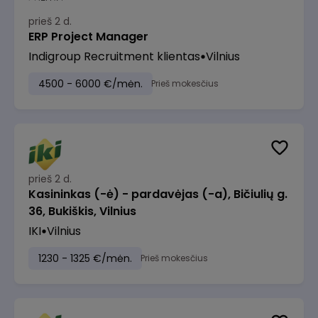
prieš 2 d.
ERP Project Manager
Indigroup Recruitment klientas
Vilnius
4500 - 6000 €/mėn.
Prieš mokesčius
prieš 2 d.
Kasininkas (-ė) - pardavėjas (-a), Bičiulių g.
36, Bukiškis, Vilnius
IKI
Vilnius
1230 - 1325 €/mėn.
Prieš mokesčius