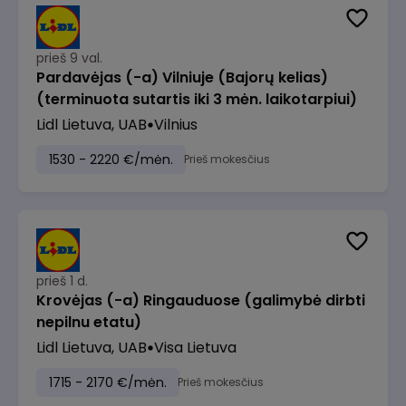
prieš 9 val.
Pardavėjas (-a) Vilniuje (Bajorų kelias)
(terminuota sutartis iki 3 mėn. laikotarpiui)
Lidl Lietuva, UAB
Vilnius
1530 - 2220 €/mėn.
Prieš mokesčius
prieš 1 d.
Krovėjas (-a) Ringauduose (galimybė dirbti
nepilnu etatu)
Lidl Lietuva, UAB
Visa Lietuva
1715 - 2170 €/mėn.
Prieš mokesčius