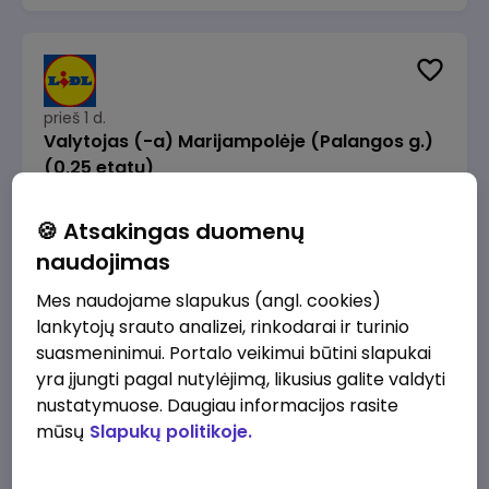
prieš 1 d.
Valytojas (-a) Marijampolėje (Palangos g.)
(0,25 etatu)
Lidl Lietuva, UAB
Marijampolė
🍪 Atsakingas duomenų
289 - 337 €/mėn.
Prieš mokesčius
naudojimas
Mes naudojame slapukus (angl. cookies)
lankytojų srauto analizei, rinkodarai ir turinio
suasmeninimui. Portalo veikimui būtini slapukai
yra įjungti pagal nutylėjimą, likusius galite valdyti
prieš 1 d.
nustatymuose. Daugiau informacijos rasite
Talent Development Project Manager (fixed
mūsų
Slapukų politikoje.
term - 1.5 years)
Lidl Lietuva, UAB
Vilnius