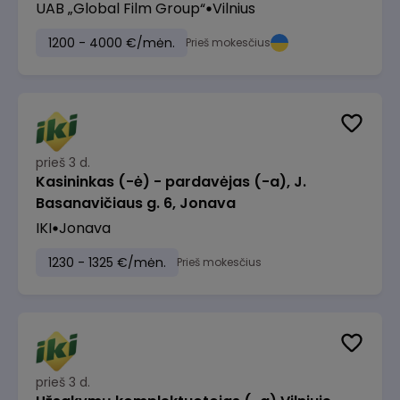
UAB „Global Film Group“
Vilnius
1200 - 4000 €/mėn.
Prieš mokesčius
prieš 3 d.
Kasininkas (-ė) - pardavėjas (-a), J.
Basanavičiaus g. 6, Jonava
IKI
Jonava
1230 - 1325 €/mėn.
Prieš mokesčius
prieš 3 d.