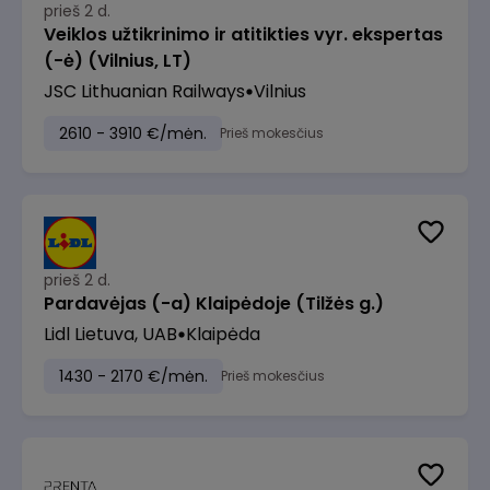
prieš 2 d.
Veiklos užtikrinimo ir atitikties vyr. ekspertas
(-ė) (Vilnius, LT)
JSC Lithuanian Railways
Vilnius
2610 - 3910 €/mėn.
Prieš mokesčius
prieš 2 d.
Pardavėjas (-a) Klaipėdoje (Tilžės g.)
Lidl Lietuva, UAB
Klaipėda
1430 - 2170 €/mėn.
Prieš mokesčius