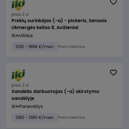
prieš 2 d.
Prekių surinkėjas (-a) - pickeris, Senasis
Ukmergės kelias 8, Avižieniai
IKI
Vilnius
1230 - 1968 €/mėn.
Prieš mokesčius
prieš 2 d.
Sandėlio darbuotojas (-a) skirstymo
sandėlyje
IKI
Panevėžys
1280 - 1380 €/mėn.
Prieš mokesčius