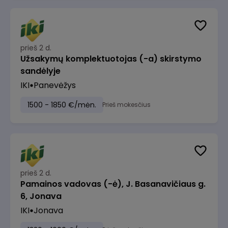
prieš 2 d.
Užsakymų komplektuotojas (-a) skirstymo
sandėlyje
IKI
Panevėžys
1500 - 1850 €/mėn.
Prieš mokesčius
prieš 2 d.
Pamainos vadovas (-ė), J. Basanavičiaus g.
6, Jonava
IKI
Jonava