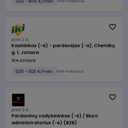
1320 - 1600 €/mėn.
Prieš mokesčius
prieš 2 d.
Kasininkas (-ė) - pardavėjas (-a), Chemikų
g. 1, Jonava
IKI
Jonava
1230 - 1325 €/mėn.
Prieš mokesčius
prieš 3 d.
Pardavimų vadybininkas (-ė) / Biuro
administratorius (-ė) (B2B)