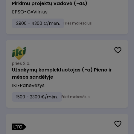
Pirkimų projektų vadovė (-as)
EPSO-G
Vilnius
2900 - 4300 €/mėn.
Prieš mokesčius
prieš 2 d.
Užsakymų komplektuotojas (-a) Pieno ir
mėsos sandėlyje
IKI
Panevėžys
1500 - 2300 €/mėn.
Prieš mokesčius