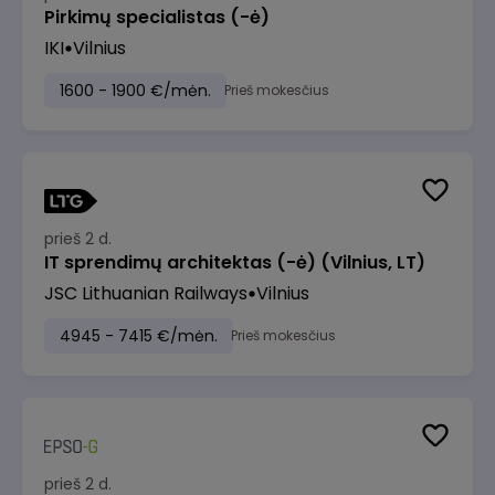
Pirkimų specialistas (-ė)
IKI
Vilnius
1600 - 1900 €/mėn.
Prieš mokesčius
prieš 2 d.
IT sprendimų architektas (-ė) (Vilnius, LT)
JSC Lithuanian Railways
Vilnius
4945 - 7415 €/mėn.
Prieš mokesčius
prieš 2 d.