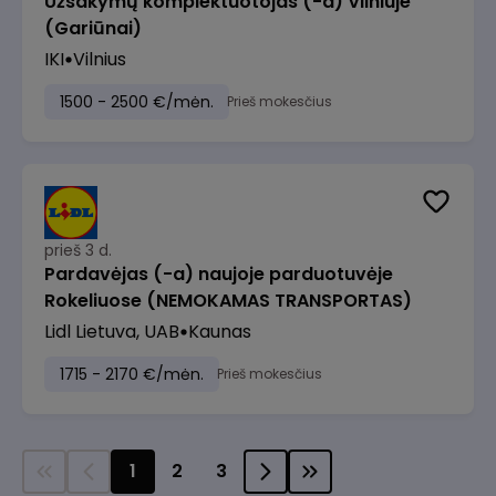
Užsakymų komplektuotojas (-a) Vilniuje
(Gariūnai)
IKI
Vilnius
1500 - 2500 €/mėn.
Prieš mokesčius
prieš 3 d.
Pardavėjas (-a) naujoje parduotuvėje
Rokeliuose (NEMOKAMAS TRANSPORTAS)
Lidl Lietuva, UAB
Kaunas
1715 - 2170 €/mėn.
Prieš mokesčius
1
2
3