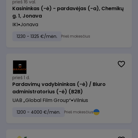
prieš 16 val.
Kasininkas (-ė) - pardavėjas (-a), Chemikų
g. 1, Jonava
IKI
Jonava
1230 - 1325 €/mėn.
Prieš mokesčius
prieš 1 d.
Pardavimų vadybininkas (-ė) / Biuro
administratorius (-ė) (B2B)
UAB „Global Film Group“
Vilnius
1200 - 4000 €/mėn.
Prieš mokesčius