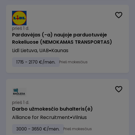
prieš 1 d.
Pardavėjas (-a) naujoje parduotuvėje
Rokeliuose (NEMOKAMAS TRANSPORTAS)
Lidl Lietuva, UAB
Kaunas
1715 - 2170 €/mėn.
Prieš mokesčius
prieš 1 d.
Darbo užmokesčio buhalteris(ė)
Alliance for Recruitment
Vilnius
3000 - 3650 €/mėn.
Prieš mokesčius