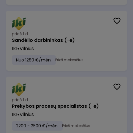
prieš 1 d.
Sandėlio darbininkas (-ė)
IKI
Vilnius
Nuo 1280 €/mėn.
Prieš mokesčius
prieš 1 d.
Prekybos procesų specialistas (-ė)
IKI
Vilnius
2200 - 2500 €/mėn.
Prieš mokesčius