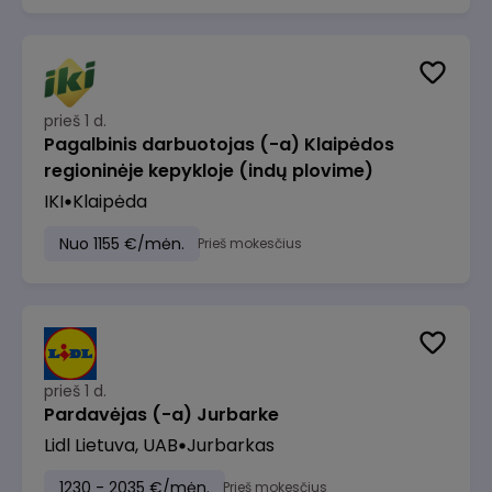
prieš 1 d.
Pagalbinis darbuotojas (-a) Klaipėdos
regioninėje kepykloje (indų plovime)
IKI
Klaipėda
Nuo 1155 €/mėn.
Prieš mokesčius
prieš 1 d.
Pardavėjas (-a) Jurbarke
Lidl Lietuva, UAB
Jurbarkas
1230 - 2035 €/mėn.
Prieš mokesčius