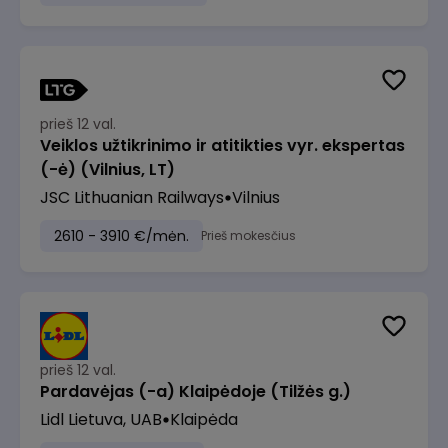
prieš 12 val.
Veiklos užtikrinimo ir atitikties vyr. ekspertas
(-ė) (Vilnius, LT)
JSC Lithuanian Railways
Vilnius
2610 - 3910 €/mėn.
Prieš mokesčius
prieš 12 val.
Pardavėjas (-a) Klaipėdoje (Tilžės g.)
Lidl Lietuva, UAB
Klaipėda