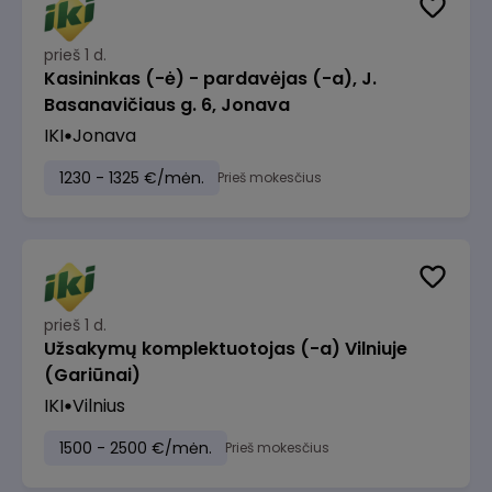
prieš 1 d.
Kasininkas (-ė) - pardavėjas (-a), J.
Basanavičiaus g. 6, Jonava
IKI
Jonava
1230 - 1325 €/mėn.
Prieš mokesčius
prieš 1 d.
Užsakymų komplektuotojas (-a) Vilniuje
(Gariūnai)
IKI
Vilnius
1500 - 2500 €/mėn.
Prieš mokesčius