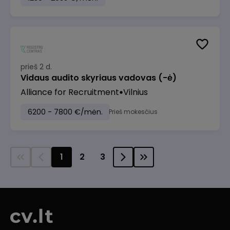
prieš 2 d.
Vidaus audito skyriaus vadovas (-ė)
Alliance for Recruitment
Vilnius
6200 - 7800 €/mėn.
Prieš mokesčius
1
2
3