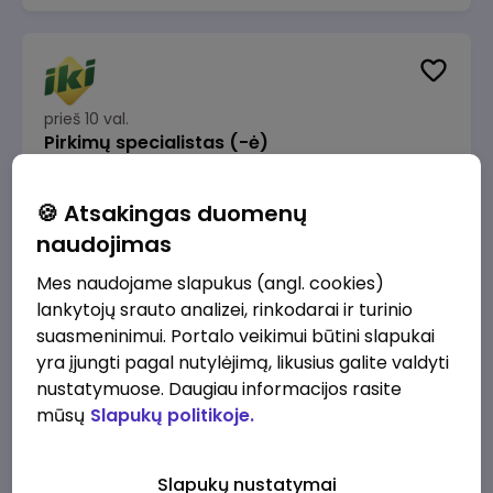
prieš 10 val.
Pirkimų specialistas (-ė)
IKI
Vilnius
🍪 Atsakingas duomenų
1600 - 1900 €/mėn.
Prieš mokesčius
naudojimas
Mes naudojame slapukus (angl. cookies)
lankytojų srauto analizei, rinkodarai ir turinio
suasmeninimui. Portalo veikimui būtini slapukai
yra įjungti pagal nutylėjimą, likusius galite valdyti
prieš 10 val.
IT sprendimų architektas (-ė) (Vilnius, LT)
nustatymuose. Daugiau informacijos rasite
mūsų
Slapukų politikoje.
JSC Lithuanian Railways
Vilnius
4945 - 7415 €/mėn.
Prieš mokesčius
Slapukų nustatymai