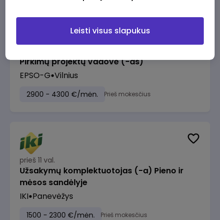
Leisti visus slapukus
prieš 10 val.
Pirkimų projektų vadovė (-as)
EPSO-G
Vilnius
2900 - 4300 €/mėn.
Prieš mokesčius
prieš 11 val.
Užsakymų komplektuotojas (-a) Pieno ir
mėsos sandėlyje
IKI
Panevėžys
1500 - 2300 €/mėn.
Prieš mokesčius