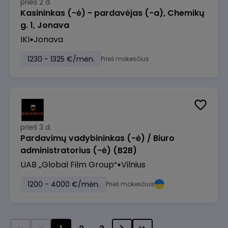
prieš 2 d.
Kasininkas (-ė) - pardavėjas (-a), Chemikų
g. 1, Jonava
IKI
Jonava
1230 - 1325 €/mėn.
Prieš mokesčius
prieš 3 d.
Pardavimų vadybininkas (-ė) / Biuro
administratorius (-ė) (B2B)
UAB „Global Film Group“
Vilnius
1200 - 4000 €/mėn.
Prieš mokesčius