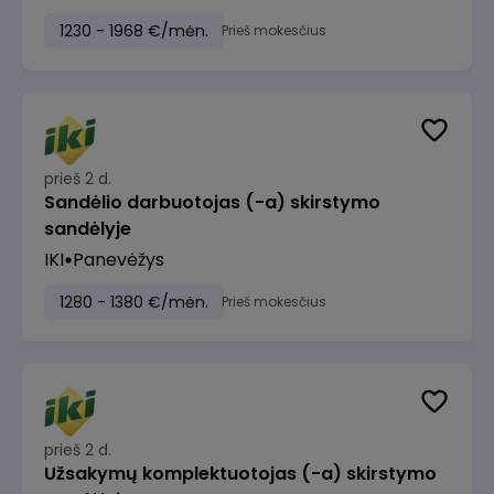
1230 - 1968 €/mėn.
Prieš mokesčius
prieš 2 d.
Sandėlio darbuotojas (-a) skirstymo
sandėlyje
IKI
Panevėžys
1280 - 1380 €/mėn.
Prieš mokesčius
prieš 2 d.
Užsakymų komplektuotojas (-a) skirstymo