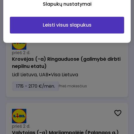
Lidl Lietuva, UAB
Vilnius
Slapukų nustatymai
1530 - 2220 €/mėn.
Prieš mokesčius
Leisti visus slapukus
prieš 2 d.
Krovėjas (-a) Ringauduose (galimybė dirbti
nepilnu etatu)
Lidl Lietuva, UAB
Visa Lietuva
1715 - 2170 €/mėn.
Prieš mokesčius
prieš 2 d.
Valytojas (-a) Marijampolėje (Palangos g.)