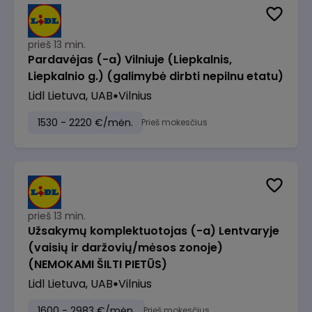
prieš 13 min.
Pardavėjas (-a) Vilniuje (Liepkalnis,
Liepkalnio g.) (galimybė dirbti nepilnu etatu)
Lidl Lietuva, UAB
Vilnius
1530 - 2220 €/mėn.
Prieš mokesčius
prieš 13 min.
Užsakymų komplektuotojas (-a) Lentvaryje
(vaisių ir daržovių/mėsos zonoje)
(NEMOKAMI ŠILTI PIETŪS)
Lidl Lietuva, UAB
Vilnius
1600 - 2983 €/mėn.
Prieš mokesčius