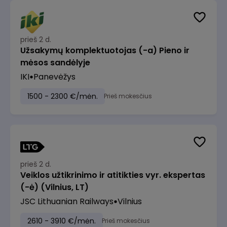
prieš 2 d.
Užsakymų komplektuotojas (-a) Pieno ir
mėsos sandėlyje
IKI
Panevėžys
1500 - 2300 €/mėn.
Prieš mokesčius
prieš 2 d.
Veiklos užtikrinimo ir atitikties vyr. ekspertas
(-ė) (Vilnius, LT)
JSC Lithuanian Railways
Vilnius
2610 - 3910 €/mėn.
Prieš mokesčius