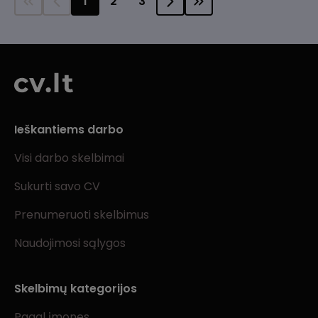
1
2
3
Ieškantiems darbo
Visi darbo skelbimai
Sukurti savo CV
Prenumeruoti skelbimus
Naudojimosi sąlygos
Skelbimų kategorijos
Pagal įmones