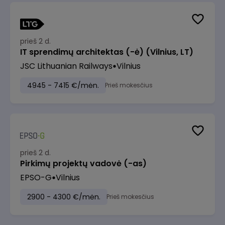
prieš 2 d.
IT sprendimų architektas (-ė) (Vilnius, LT)
JSC Lithuanian Railways
Vilnius
4945 - 7415 €/mėn.
Prieš mokesčius
prieš 2 d.
Pirkimų projektų vadovė (-as)
EPSO-G
Vilnius
2900 - 4300 €/mėn.
Prieš mokesčius