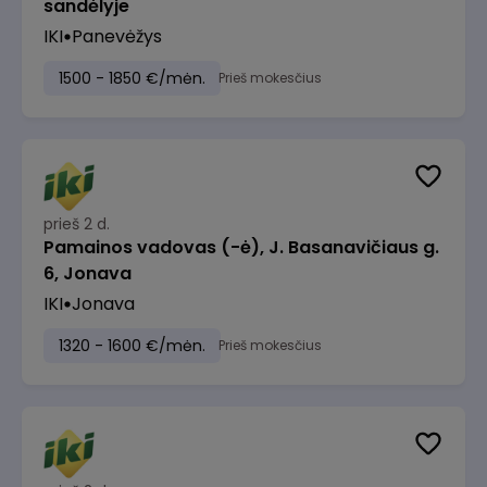
sandėlyje
IKI
Panevėžys
1500 - 1850 €/mėn.
Prieš mokesčius
prieš 2 d.
Pamainos vadovas (-ė), J. Basanavičiaus g.
6, Jonava
IKI
Jonava
1320 - 1600 €/mėn.
Prieš mokesčius