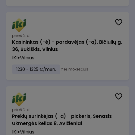
prieš 2 d.
Kasininkas (-ė) - pardavėjas (-a), Bičiulių g.
36, Bukiškis, Vilnius
IKI
Vilnius
1230 - 1325 €/mėn.
Prieš mokesčius
prieš 2 d.
Prekių surinkėjas (-a) - pickeris, Senasis
Ukmergės kelias 8, Avižieniai
IKI
Vilnius