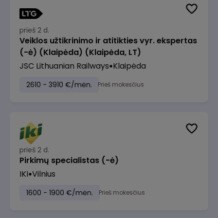
prieš 2 d.
Veiklos užtikrinimo ir atitikties vyr. ekspertas
(-ė) (Klaipėda) (Klaipėda, LT)
JSC Lithuanian Railways
Klaipėda
2610 - 3910 €/mėn.
Prieš mokesčius
prieš 2 d.
Pirkimų specialistas (-ė)
IKI
Vilnius
1600 - 1900 €/mėn.
Prieš mokesčius