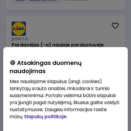
prieš 1 d.
Pardavėjas (-a) naujoje parduotuvėje
Pasvalyje (PAPILDOMAS 600€ PRIEDAS)
Lidl Lietuva, UAB
Pasvalys
🍪 Atsakingas duomenų
naudojimas
1230 - 2035 €/mėn.
Prieš mokesčius
Mes naudojame slapukus (angl. cookies)
lankytojų srauto analizei, rinkodarai ir turinio
suasmeninimui. Portalo veikimui būtini slapukai
yra įjungti pagal nutylėjimą, likusius galite valdyti
nustatymuose. Daugiau informacijos rasite
prieš 1 d.
mūsų
Slapukų politikoje.
Pardavėjas (-a) Vilniuje (Bajorų kelias)
(terminuota sutartis iki 3 mėn. laikotarpiui)