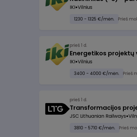
IKI
Vilnius
1230 - 1325 €/mėn.
Prieš mo
prieš 1 d.
Energetikos projektų
IKI
Vilnius
3400 - 4000 €/mėn.
Prieš 
prieš 1 d.
JSC Lithuanian Railways
Viln
3810 - 5710 €/mėn.
Prieš m