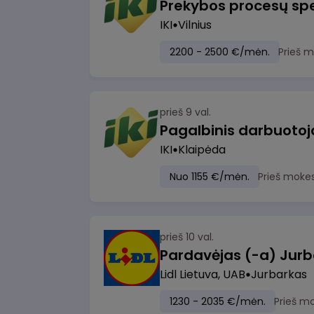
Prekybos procesų spe
IKI
Vilnius
2200 - 2500 €/mėn.
Prieš 
prieš 9 val.
IKI
Klaipėda
Nuo 1155 €/mėn.
Prieš moke
prieš 10 val.
Pardavėjas (-a) Jurb
Lidl Lietuva, UAB
Jurbarkas
1230 - 2035 €/mėn.
Prieš m