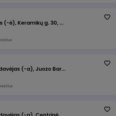
Taromato operatorius (-ė), Keramikų g. 30, Neveronys
kesčius
Kasininkas (-ė) - pardavėjas (-a), Juozo Bartašiaus g. 1, Utena
kesčius
Kasininkas (-ė) - pardavėjas (-a), Centrinė g. 62, Galgiai