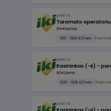
prieš 1 d.
IKI
Kaunas
1210 - 1305 €/mėn.
Prieš mo
prieš 1 d.
IKI
Utena
1230 - 1325 €/mėn.
Prieš mo
prieš 1 d.