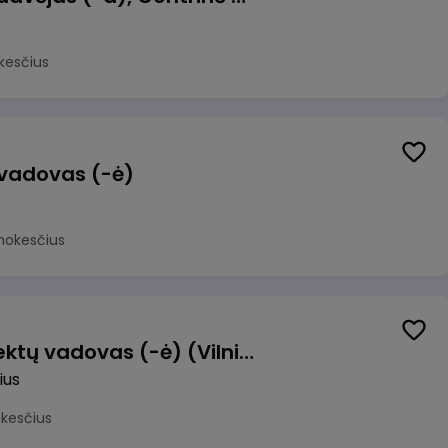
kesčius
 vadovas (-ė)
mokesčius
Transformacijos projektų vadovas (-ė) (Vilnius, LT)
ius
okesčius