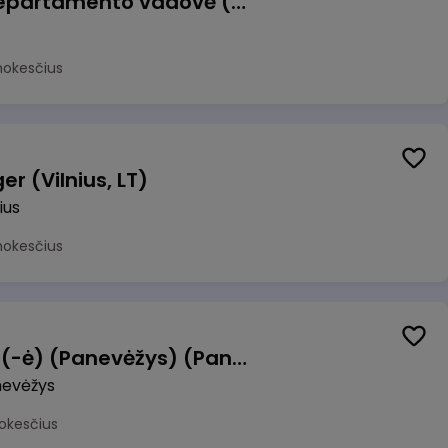
Veiklos atsparumo departamento vadovė (-as)
mokesčius
r (Vilnius, LT)
ius
mokesčius
Manevrų operatorius (-ė) (Panevėžys) (Panevėžys, LT)
evėžys
okesčius