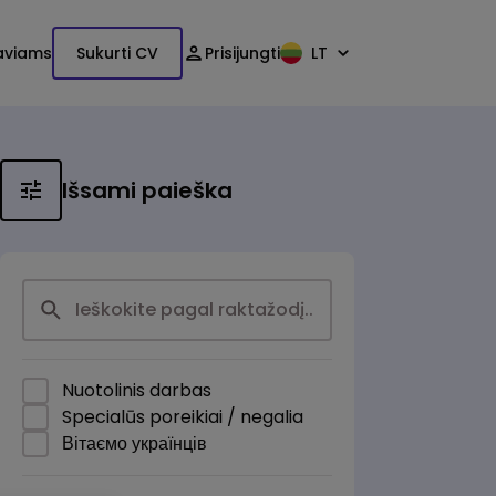
aviams
Sukurti CV
Prisijungti
LT
Išsami paieška
Nuotolinis darbas
Specialūs poreikiai / negalia
Вітаємо українців