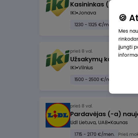
IKI
Jonava
🍪 
1230 - 1325 €/mėn.
Prieš mo
Mes naud
rinkodar
įjungti 
prieš 8 val.
informa
IKI
Vilnius
1500 - 2500 €/mėn.
Prieš m
prieš 8 val.
Lidl Lietuva, UAB
Kaunas
1715 - 2170 €/mėn.
Prieš mo