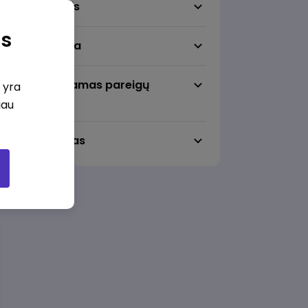
Darbo sritis
as
Darbo vieta
Pageidaujamas pareigų
i yra
lygmuo
iau
Darbo laikas