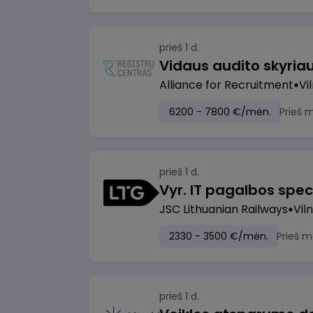
prieš 1 d.
Vidaus audito skyria
Alliance for Recruitment
Vi
6200 - 7800 €/mėn.
Prieš 
prieš 1 d.
Vyr. IT pagalbos speci
JSC Lithuanian Railways
Viln
2330 - 3500 €/mėn.
Prieš m
prieš 1 d.