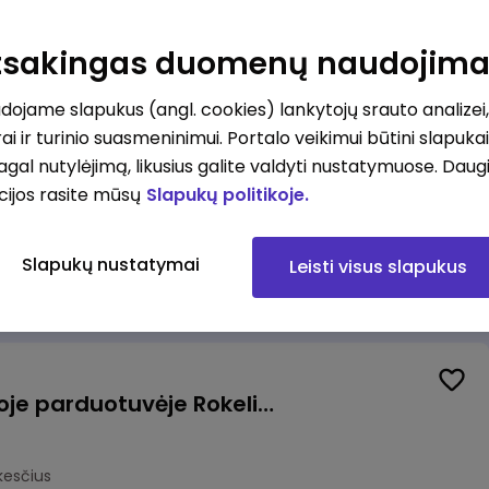
Kasininkas (-ė) - pardavėjas (-a), J. Basanavičiaus g. 6, Jonava
Atsakingas duomenų naudojim
kesčius
ojame slapukus (angl. cookies) lankytojų srauto analizei,
ai ir turinio suasmeninimui. Portalo veikimui būtini slapuka
pagal nutylėjimą, likusius galite valdyti nustatymuose. Daug
cijos rasite mūsų
Slapukų politikoje.
Užsakymų komplektuotojas (-a) Vilniuje (Gariūnai)
Slapukų nustatymai
Leisti visus slapukus
okesčius
Pardavėjas (-a) naujoje parduotuvėje Rokeliuose (NEMOKAMAS TRANSPORTAS)
kesčius