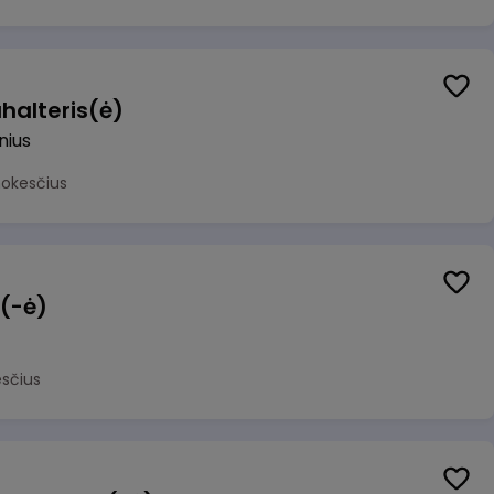
halteris(ė)
lnius
mokesčius
 (-ė)
sčius