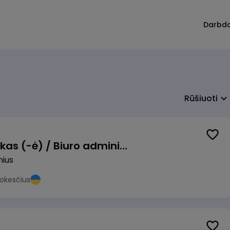
Darbd
Rūšiuoti
Pardavimų vadybininkas (-ė) / Biuro administratorius (-ė) (B2B)
nius
okesčius