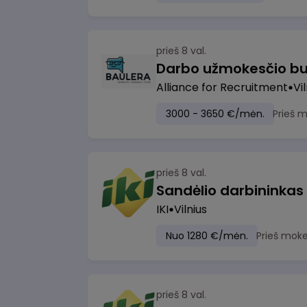
prieš 8 val.
Darbo užmokesčio bu
Alliance for Recruitment
Vi
3000 - 3650 €/mėn.
Prieš 
prieš 8 val.
Sandėlio darbininkas
IKI
Vilnius
Nuo 1280 €/mėn.
Prieš moke
prieš 8 val.