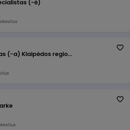
cialistas (-ė)
mokesčius
Pagalbinis darbuotojas (-a) Klaipėdos regioninėje kepykloje (indų plovime)
sčius
arke
okesčius