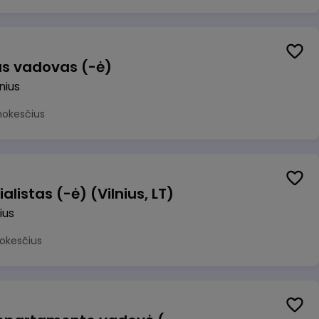
us vadovas (-ė)
lnius
mokesčius
alistas (-ė) (Vilnius, LT)
ius
okesčius