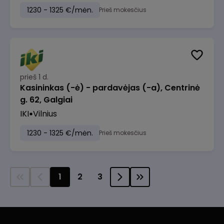
1230 - 1325 €/mėn.
Prieš mokesčius
prieš 1 d.
Kasininkas (-ė) - pardavėjas (-a), Centrinė
g. 62, Galgiai
IKI
Vilnius
1230 - 1325 €/mėn.
Prieš mokesčius
1
2
3