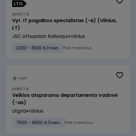
prieš 1 d.
Vyr. IT pagalbos specialistas (-ė) (Vilnius,
LT)
JSC Lithuanian Railways
Vilnius
2330 - 3500 €/mėn.
Prieš mokesčius
prieš 1 d.
Veiklos atsparumo departamento vadovė
(-as)
Litgrid
Vilnius
7500 - 9600 €/mėn.
Prieš mokesčius