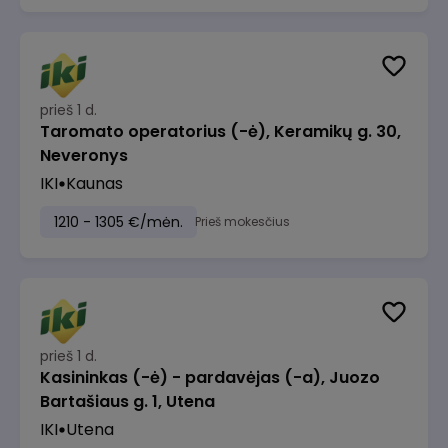
prieš 1 d.
Taromato operatorius (-ė), Keramikų g. 30,
Neveronys
IKI
Kaunas
1210 - 1305 €/mėn.
Prieš mokesčius
prieš 1 d.
Kasininkas (-ė) - pardavėjas (-a), Juozo
Bartašiaus g. 1, Utena
IKI
Utena