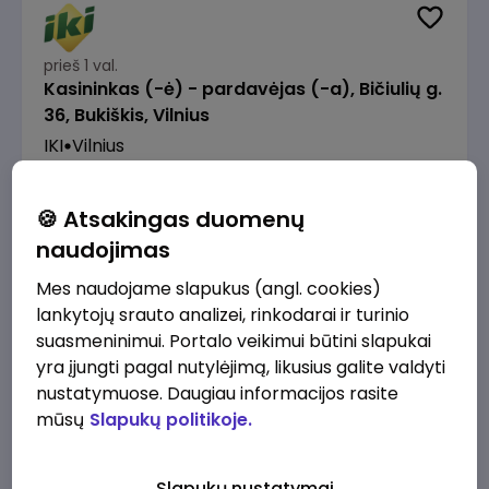
prieš 1 val.
Kasininkas (-ė) - pardavėjas (-a), Bičiulių g.
36, Bukiškis, Vilnius
IKI
Vilnius
1230 - 1325 €/mėn.
Prieš mokesčius
🍪 Atsakingas duomenų
naudojimas
Mes naudojame slapukus (angl. cookies)
lankytojų srauto analizei, rinkodarai ir turinio
prieš 1 val.
suasmeninimui. Portalo veikimui būtini slapukai
Prekių surinkėjas (-a) - pickeris, Senasis
yra įjungti pagal nutylėjimą, likusius galite valdyti
Ukmergės kelias 8, Avižieniai
nustatymuose. Daugiau informacijos rasite
IKI
Vilnius
mūsų
Slapukų politikoje.
1230 - 1968 €/mėn.
Prieš mokesčius
Slapukų nustatymai