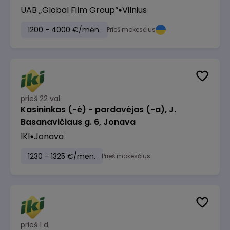
UAB „Global Film Group“
Vilnius
1200 - 4000 €/mėn.
Prieš mokesčius
prieš 22 val.
Kasininkas (-ė) - pardavėjas (-a), J.
Basanavičiaus g. 6, Jonava
IKI
Jonava
1230 - 1325 €/mėn.
Prieš mokesčius
prieš 1 d.