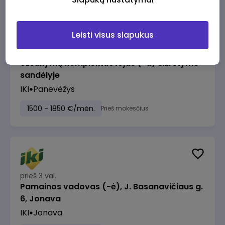
Leisti visus slapukus
prieš 3 val.
Užsakymų komplektuotojas (-a) skirstymo
sandėlyje
IKI
Panevėžys
1500 - 1850 €/mėn.
Prieš mokesčius
prieš 3 val.
Pamainos vadovas (-ė), J. Basanavičiaus g.
6, Jonava
IKI
Jonava