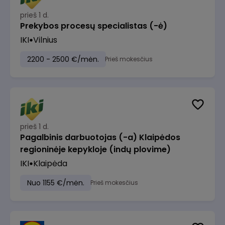
prieš 1 d.
Prekybos procesų specialistas (-ė)
IKI
Vilnius
2200 - 2500 €/mėn.
Prieš mokesčius
prieš 1 d.
Pagalbinis darbuotojas (-a) Klaipėdos
regioninėje kepykloje (indų plovime)
IKI
Klaipėda
Nuo 1155 €/mėn.
Prieš mokesčius