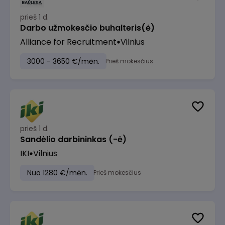
prieš 1 d.
Darbo užmokesčio buhalteris(ė)
Alliance for Recruitment
Vilnius
3000 - 3650 €/mėn.
Prieš mokesčius
prieš 1 d.
Sandėlio darbininkas (-ė)
IKI
Vilnius
Nuo 1280 €/mėn.
Prieš mokesčius