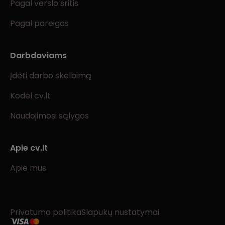
Pagal verslo sritis
Pagal pareigas
Darbdaviams
Įdėti darbo skelbimą
Kodėl cv.lt
Naudojimosi sąlygos
Apie cv.lt
Apie mus
Privatumo politika
Slapukų nustatymai