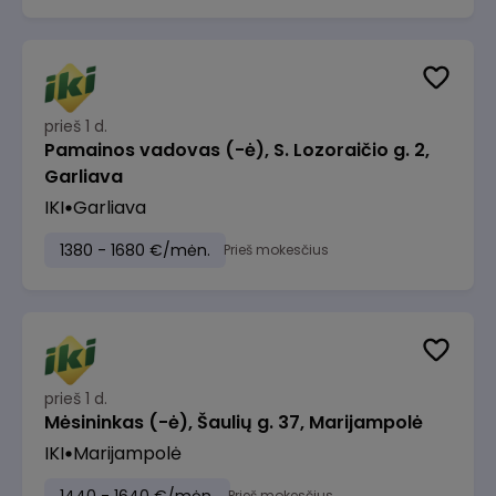
prieš 1 d.
Pamainos vadovas (-ė), S. Lozoraičio g. 2,
Garliava
IKI
Garliava
1380 - 1680 €/mėn.
Prieš mokesčius
prieš 1 d.
Mėsininkas (-ė), Šaulių g. 37, Marijampolė
IKI
Marijampolė
Prieš mokesčius