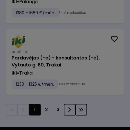
IKI
Palanga
1380 - 1680 €/mėn.
Prieš mokesčius
prieš 1 d.
Pardavėjas (-a) - konsultantas (-ė),
Vytauto g. 60, Trakai
IKI
Trakai
1230 - 1325 €/mėn.
Prieš mokesčius
1
2
3