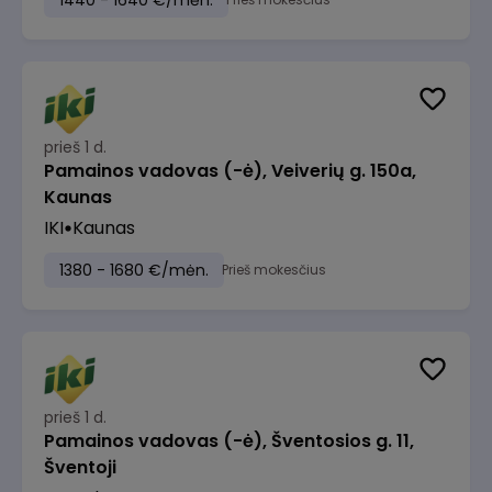
1440 - 1640 €/mėn.
prieš 1 d.
Pamainos vadovas (-ė), Veiverių g. 150a,
Kaunas
IKI
Kaunas
1380 - 1680 €/mėn.
Prieš mokesčius
prieš 1 d.
Pamainos vadovas (-ė), Šventosios g. 11,
Šventoji