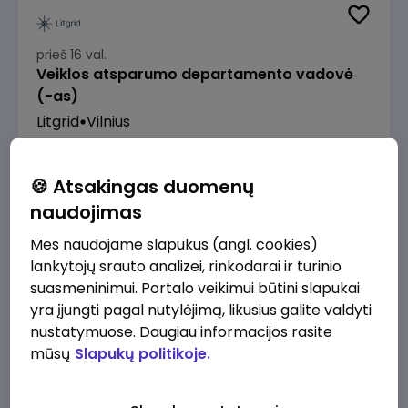
prieš 16 val.
Veiklos atsparumo departamento vadovė
(-as)
Litgrid
Vilnius
7500 - 9600 €/mėn.
Prieš mokesčius
🍪 Atsakingas duomenų
naudojimas
Mes naudojame slapukus (angl. cookies)
lankytojų srauto analizei, rinkodarai ir turinio
prieš 18 val.
suasmeninimui. Portalo veikimui būtini slapukai
Enterprise Risk Manager (Vilnius, LT)
yra įjungti pagal nutylėjimą, likusius galite valdyti
JSC Lithuanian Railways
Vilnius
nustatymuose. Daugiau informacijos rasite
mūsų
Slapukų politikoje.
3200 - 4800 €/mėn.
Prieš mokesčius