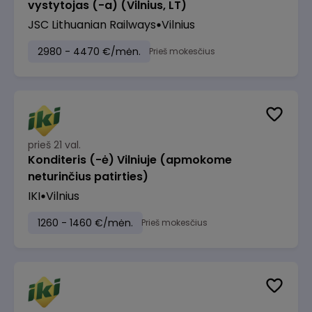
vystytojas (-a) (Vilnius, LT)
JSC Lithuanian Railways
Vilnius
2980 - 4470 €/mėn.
Prieš mokesčius
prieš 21 val.
Konditeris (-ė) Vilniuje (apmokome
neturinčius patirties)
IKI
Vilnius
1260 - 1460 €/mėn.
Prieš mokesčius