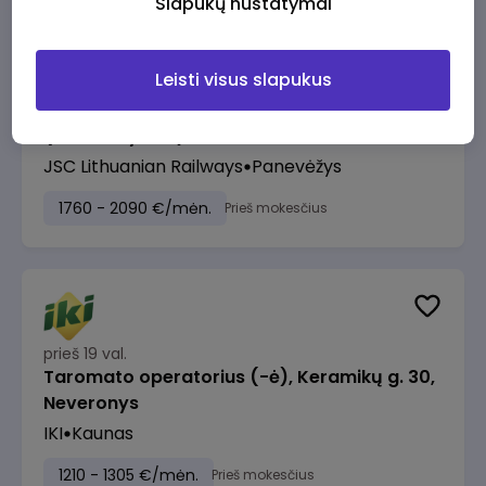
Slapukų nustatymai
Leisti visus slapukus
prieš 18 val.
Manevrų operatorius (-ė) (Panevėžys)
(Panevėžys, LT)
JSC Lithuanian Railways
Panevėžys
1760 - 2090 €/mėn.
Prieš mokesčius
prieš 19 val.
Taromato operatorius (-ė), Keramikų g. 30,
Neveronys
IKI
Kaunas
1210 - 1305 €/mėn.
Prieš mokesčius