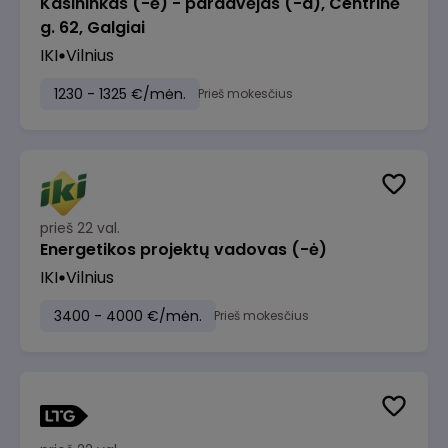
Kasininkas (-ė) - pardavėjas (-a), Centrinė
g. 62, Galgiai
IKI
Vilnius
1230 - 1325 €/mėn.
Prieš mokesčius
prieš 22 val.
Energetikos projektų vadovas (-ė)
IKI
Vilnius
3400 - 4000 €/mėn.
Prieš mokesčius