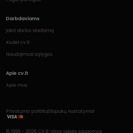
Darbdaviams
Įdėti darbo skelbimą
Kodėl cv.lt
Naudojimosi sąlygos
Apie cv.lt
Apie mus
Privatumo politika
Slapukų nustatymai
© 1999 - 2026 CV.lt Visos teisės saugomos