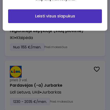
Leisti visus slapukus
prieš 1 val.
Pagalbinis darbuotojas (-a) Klaipėdos
regioninėje kepykloje (indų plovime)
IKI
Klaipėda
Nuo 1155 €/mėn.
Prieš mokesčius
prieš 3 val.
Pardavėjas (-a) Jurbarke
Lidl Lietuva, UAB
Jurbarkas
1230 - 2035 €/mėn.
Prieš mokesčius