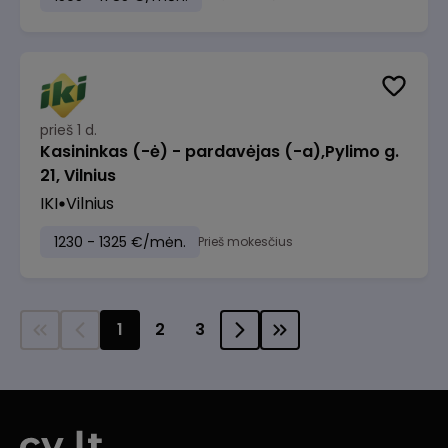
prieš 1 d.
Kasininkas (-ė) - pardavėjas (-a),Pylimo g.
21, Vilnius
IKI
Vilnius
1230 - 1325 €/mėn.
Prieš mokesčius
1
2
3