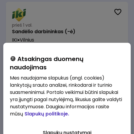
prieš 1 val.
Sandėlio darbininkas (-ė)
IKI
Vilnius
Nuo 1280 €/mėn.
Prieš mokesčius
🍪 Atsakingas duomenų
naudojimas
Mes naudojame slapukus (angl. cookies)
lankytojų srauto analizei, rinkodarai ir turinio
prieš 1 val.
suasmeninimui. Portalo veikimui būtini slapukai
Prekybos procesų specialistas (-ė)
yra įjungti pagal nutylėjimą, likusius galite valdyti
IKI
Vilnius
nustatymuose. Daugiau informacijos rasite
mūsų
Slapukų politikoje.
2200 - 2500 €/mėn.
Prieš mokesčius
Slapukų nustatymai