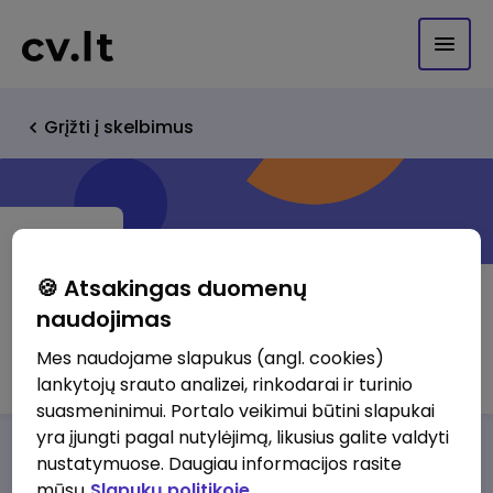
Grįžti į skelbimus
🍪 Atsakingas duomenų
naudojimas
ProForce Industry OÜ
Mes naudojame slapukus (angl. cookies)
lankytojų srauto analizei, rinkodarai ir turinio
suasmeninimui. Portalo veikimui būtini slapukai
yra įjungti pagal nutylėjimą, likusius galite valdyti
Darbo pasiūlymai
Apie mus
Privalumai
nustatymuose. Daugiau informacijos rasite
mūsų
Slapukų politikoje.