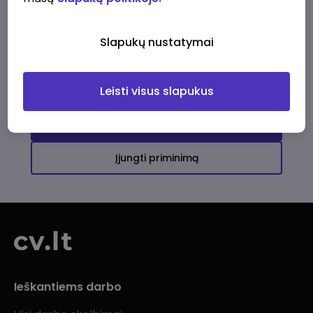
Ši įmonė kol kas neturi aktyvių
darbo pasiūlymų
Slapukų nustatymai
Daugiau darbo pasiūlymų jums!
Leisti visus slapukus
Žiūrėti visus skelbimus
Įjungti priminimą
Ieškantiems darbo