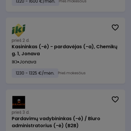
1320 - 1600 €/mėn.
Prieš mokesčius
prieš 2 d.
Kasininkas (-ė) - pardavėjas (-a), Chemikų
g. 1, Jonava
IKI
Jonava
1230 - 1325 €/mėn.
Prieš mokesčius
prieš 3 d.
Pardavimų vadybininkas (-ė) / Biuro
administratorius (-ė) (B2B)