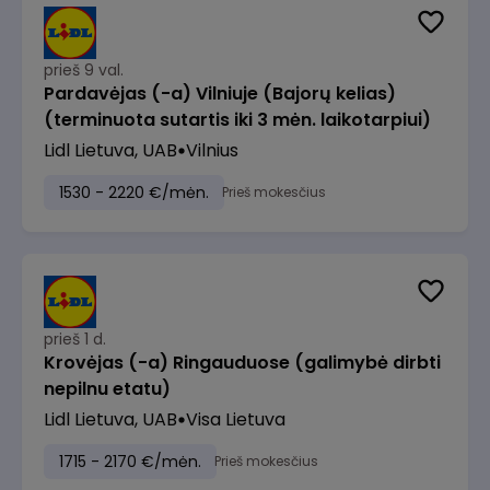
prieš 9 val.
Pardavėjas (-a) Vilniuje (Bajorų kelias)
(terminuota sutartis iki 3 mėn. laikotarpiui)
Lidl Lietuva, UAB
Vilnius
1530 - 2220 €/mėn.
Prieš mokesčius
prieš 1 d.
Krovėjas (-a) Ringauduose (galimybė dirbti
nepilnu etatu)
Lidl Lietuva, UAB
Visa Lietuva
1715 - 2170 €/mėn.
Prieš mokesčius