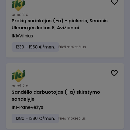
prieš 2 d.
Prekių surinkėjas (-a) - pickeris, Senasis
Ukmergės kelias 8, Avižieniai
IKI
Vilnius
1230 - 1968 €/mėn.
Prieš mokesčius
prieš 2 d.
Sandėlio darbuotojas (-a) skirstymo
sandėlyje
IKI
Panevėžys
1280 - 1380 €/mėn.
Prieš mokesčius