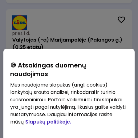
prieš 1 d.
Valytojas (-a) Marijampolėje (Palangos g.)
(0,25 etatu)
Lidl Lietuva, UAB
Marijampolė
🍪 Atsakingas duomenų
289 - 337 €/mėn.
Prieš mokesčius
naudojimas
Mes naudojame slapukus (angl. cookies)
lankytojų srauto analizei, rinkodarai ir turinio
suasmeninimui. Portalo veikimui būtini slapukai
yra įjungti pagal nutylėjimą, likusius galite valdyti
prieš 1 d.
nustatymuose. Daugiau informacijos rasite
Talent Development Project Manager (fixed
mūsų
Slapukų politikoje.
term - 1.5 years)
Lidl Lietuva, UAB
Vilnius