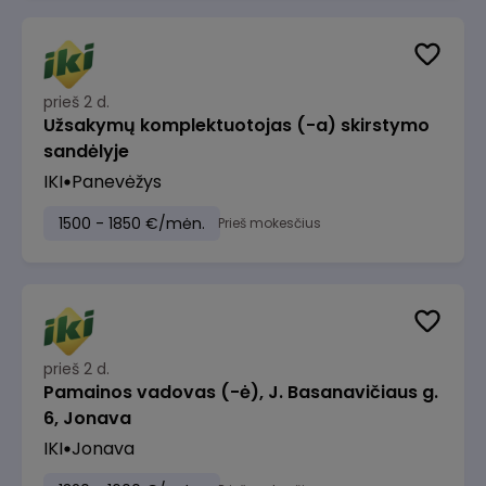
prieš 2 d.
Užsakymų komplektuotojas (-a) skirstymo
sandėlyje
IKI
Panevėžys
1500 - 1850 €/mėn.
Prieš mokesčius
prieš 2 d.
Pamainos vadovas (-ė), J. Basanavičiaus g.
6, Jonava
IKI
Jonava