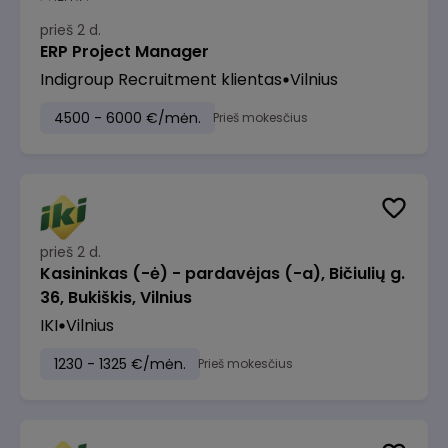
prieš 2 d.
ERP Project Manager
Indigroup Recruitment klientas
Vilnius
4500 - 6000 €/mėn.
Prieš mokesčius
prieš 2 d.
Kasininkas (-ė) - pardavėjas (-a), Bičiulių g.
36, Bukiškis, Vilnius
IKI
Vilnius
1230 - 1325 €/mėn.
Prieš mokesčius