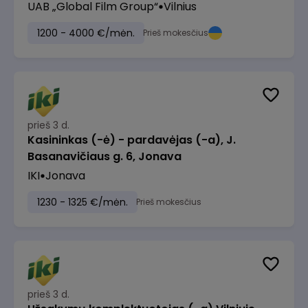
UAB „Global Film Group“
Vilnius
1200 - 4000 €/mėn.
Prieš mokesčius
prieš 3 d.
Kasininkas (-ė) - pardavėjas (-a), J.
Basanavičiaus g. 6, Jonava
IKI
Jonava
1230 - 1325 €/mėn.
Prieš mokesčius
prieš 3 d.