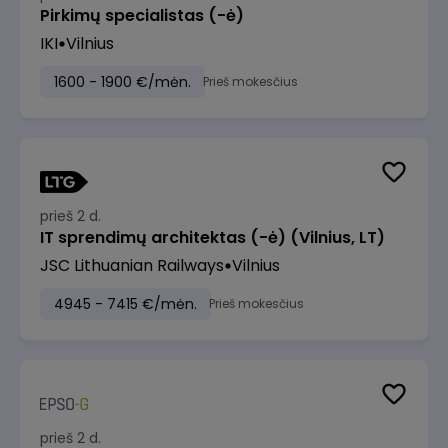
Pirkimų specialistas (-ė)
IKI
Vilnius
1600 - 1900 €/mėn.
Prieš mokesčius
prieš 2 d.
IT sprendimų architektas (-ė) (Vilnius, LT)
JSC Lithuanian Railways
Vilnius
4945 - 7415 €/mėn.
Prieš mokesčius
prieš 2 d.