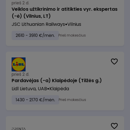
prieš 2 d.
Veiklos užtikrinimo ir atitikties vyr. ekspertas
(-ė) (Vilnius, LT)
JSC Lithuanian Railways
Vilnius
2610 - 3910 €/mėn.
Prieš mokesčius
prieš 2 d.
Pardavėjas (-a) Klaipėdoje (Tilžės g.)
Lidl Lietuva, UAB
Klaipėda
1430 - 2170 €/mėn.
Prieš mokesčius