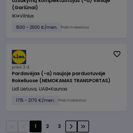
Užsakymų komplektuotojas (-a) Vilniuje
(Gariūnai)
IKI
Vilnius
1500 - 2500 €/mėn.
Prieš mokesčius
prieš 3 d.
Pardavėjas (-a) naujoje parduotuvėje
Rokeliuose (NEMOKAMAS TRANSPORTAS)
Lidl Lietuva, UAB
Kaunas
1715 - 2170 €/mėn.
Prieš mokesčius
1
2
3