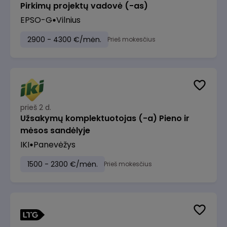
Pirkimų projektų vadovė (-as)
EPSO-G
Vilnius
2900 - 4300 €/mėn.
Prieš mokesčius
prieš 2 d.
Užsakymų komplektuotojas (-a) Pieno ir
mėsos sandėlyje
IKI
Panevėžys
1500 - 2300 €/mėn.
Prieš mokesčius