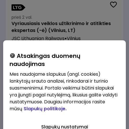
prieš 2 val.
Vyriausiasis veiklos užtikrinimo ir atitikties
ekspertas (-ė) (Vilnius, LT)
JSC Lithuanian Railways
Vilnius
2610 - 3910 €/mėn.
Prieš mokesčius
🍪 Atsakingas duomenų
naudojimas
Mes naudojame slapukus (angl. cookies)
lankytojų srauto analizei, rinkodarai ir turinio
suasmeninimui. Portalo veikimui būtini slapukai
prieš 2 val.
Pardavėjas (-a) Klaipėdoje (Tilžės g.)
yra įjungti pagal nutylėjimą, likusius galite valdyti
nustatymuose. Daugiau informacijos rasite
Lidl Lietuva, UAB
Klaipėda
mūsų
Slapukų politikoje.
1430 - 2170 €/mėn.
Prieš mokesčius
Slapukų nustatymai