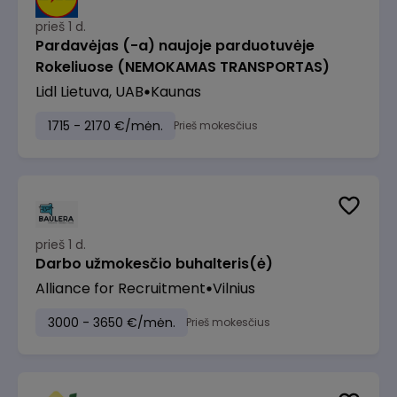
prieš 1 d.
Pardavėjas (-a) naujoje parduotuvėje
Rokeliuose (NEMOKAMAS TRANSPORTAS)
Lidl Lietuva, UAB
Kaunas
1715 - 2170 €/mėn.
Prieš mokesčius
prieš 1 d.
Darbo užmokesčio buhalteris(ė)
Alliance for Recruitment
Vilnius
3000 - 3650 €/mėn.
Prieš mokesčius