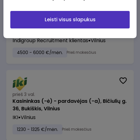
Leisti visus slapukus
prieš 2 val.
ERP Project Manager
Indigroup Recruitment klientas
Vilnius
4500 - 6000 €/mėn.
Prieš mokesčius
prieš 3 val.
Kasininkas (-ė) - pardavėjas (-a), Bičiulių g.
36, Bukiškis, Vilnius
IKI
Vilnius
1230 - 1325 €/mėn.
Prieš mokesčius