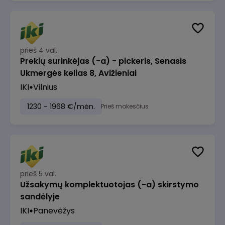
prieš 4 val.
Prekių surinkėjas (-a) - pickeris, Senasis
Ukmergės kelias 8, Avižieniai
IKI
Vilnius
1230 - 1968 €/mėn.
Prieš mokesčius
prieš 5 val.
Užsakymų komplektuotojas (-a) skirstymo
sandėlyje
IKI
Panevėžys