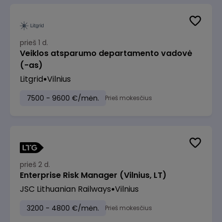
prieš 1 d.
Veiklos atsparumo departamento vadovė
(-as)
Litgrid
Vilnius
7500 - 9600 €/mėn.
Prieš mokesčius
prieš 2 d.
Enterprise Risk Manager (Vilnius, LT)
JSC Lithuanian Railways
Vilnius
3200 - 4800 €/mėn.
Prieš mokesčius