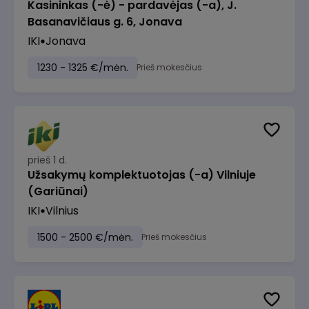
Kasininkas (-ė) - pardavėjas (-a), J.
Basanavičiaus g. 6, Jonava
IKI
Jonava
1230 - 1325 €/mėn.
Prieš mokesčius
prieš 1 d.
Užsakymų komplektuotojas (-a) Vilniuje
(Gariūnai)
IKI
Vilnius
1500 - 2500 €/mėn.
Prieš mokesčius