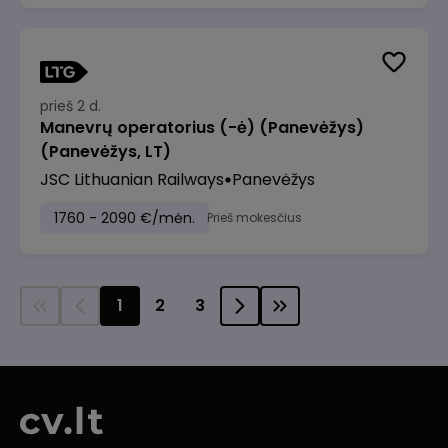
prieš 2 d.
Manevrų operatorius (-ė) (Panevėžys)
(Panevėžys, LT)
JSC Lithuanian Railways
Panevėžys
1760 - 2090 €/mėn.
Prieš mokesčius
1
2
3