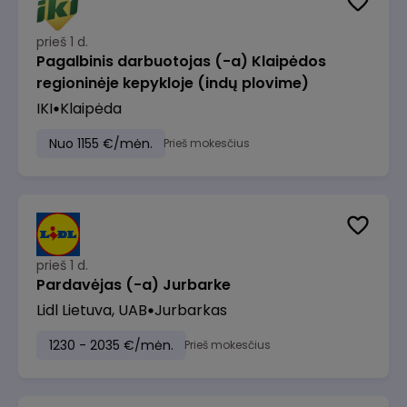
prieš 1 d.
Pagalbinis darbuotojas (-a) Klaipėdos
regioninėje kepykloje (indų plovime)
IKI
Klaipėda
Nuo 1155 €/mėn.
Prieš mokesčius
prieš 1 d.
Pardavėjas (-a) Jurbarke
Lidl Lietuva, UAB
Jurbarkas
1230 - 2035 €/mėn.
Prieš mokesčius