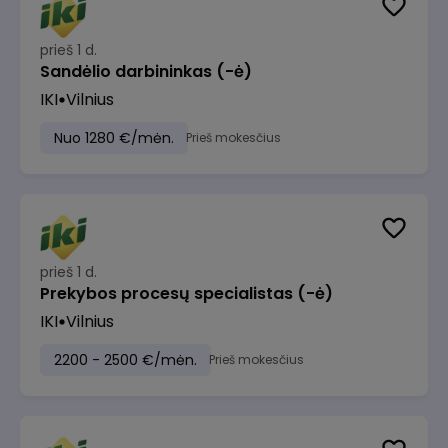
prieš 1 d.
Sandėlio darbininkas (-ė)
IKI
Vilnius
Nuo 1280 €/mėn.
Prieš mokesčius
prieš 1 d.
Prekybos procesų specialistas (-ė)
IKI
Vilnius
2200 - 2500 €/mėn.
Prieš mokesčius