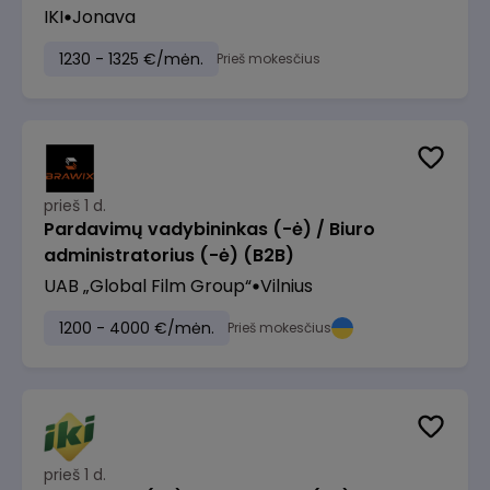
IKI
Jonava
1230 - 1325 €/mėn.
Prieš mokesčius
prieš 1 d.
Pardavimų vadybininkas (-ė) / Biuro
administratorius (-ė) (B2B)
UAB „Global Film Group“
Vilnius
1200 - 4000 €/mėn.
Prieš mokesčius
prieš 1 d.