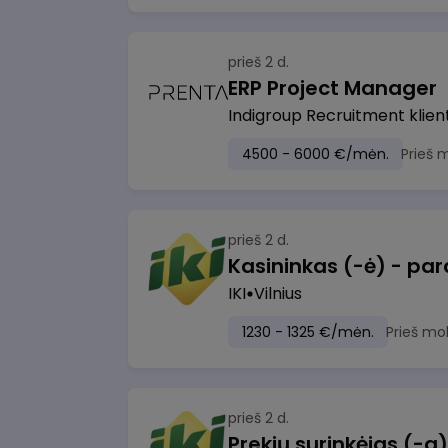
prieš 2 d.
ERP Project Manager
Indigroup Recruitment klien
4500 - 6000 €/mėn.
Prieš 
prieš 2 d.
IKI
Vilnius
1230 - 1325 €/mėn.
Prieš mo
prieš 2 d.