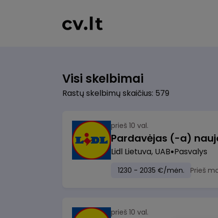
Visi skelbimai
Rastų skelbimų skaičius: 579
prieš 10 val.
Lidl Lietuva, UAB
Pasvalys
1230 - 2035 €/mėn.
Prieš m
prieš 10 val.