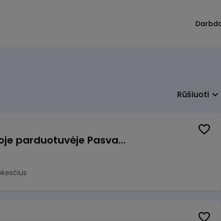
Darbd
Rūšiuoti
Pardavėjas (-a) naujoje parduotuvėje Pasvalyje (PAPILDOMAS 600€ PRIEDAS)
okesčius