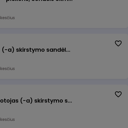
okesčius
Sandėlio darbuotojas (-a) skirstymo sandėlyje
okesčius
Užsakymų komplektuotojas (-a) skirstymo sandėlyje
okesčius