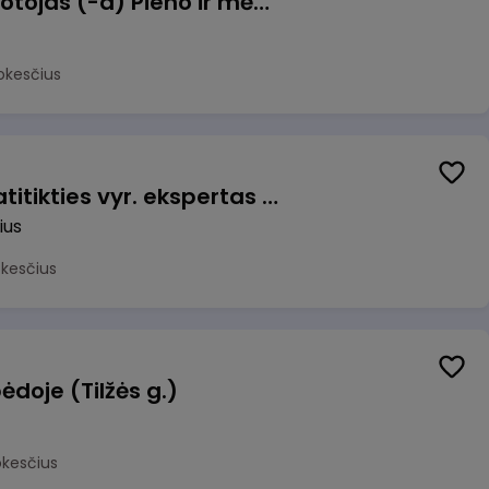
Užsakymų komplektuotojas (-a) Pieno ir mėsos sandėlyje
okesčius
Veiklos užtikrinimo ir atitikties vyr. ekspertas (-ė) (Vilnius, LT)
ius
okesčius
ėdoje (Tilžės g.)
okesčius