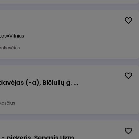
tas
Vilnius
mokesčius
Kasininkas (-ė) - pardavėjas (-a), Bičiulių g. 36, Bukiškis, Vilnius
kesčius
Prekių surinkėjas (-a) - pickeris, Senasis Ukmergės kelias 8, Avižieniai