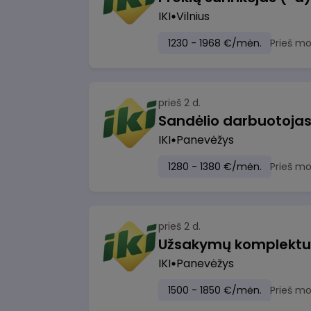
IKI
Vilnius
1230 - 1968 €/mėn.
Prieš m
prieš 2 d.
IKI
Panevėžys
1280 - 1380 €/mėn.
Prieš m
prieš 2 d.
IKI
Panevėžys
1500 - 1850 €/mėn.
Prieš m