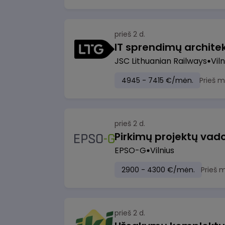
prieš 2 d.
IT sprendimų architekt
JSC Lithuanian Railways
Viln
4945 - 7415 €/mėn.
Prieš 
prieš 2 d.
Pirkimų projektų vad
EPSO-G
Vilnius
2900 - 4300 €/mėn.
Prieš 
prieš 2 d.