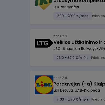
IKI
Panevėžys
1500 - 2300 €/mėn.
Prieš m
prieš 2 d.
JSC Lithuanian Railways
Viln
2610 - 3910 €/mėn.
Prieš m
prieš 2 d.
Pardavėjas (-a) Klaip
Lidl Lietuva, UAB
Klaipėda
1430 - 2170 €/mėn.
Prieš m