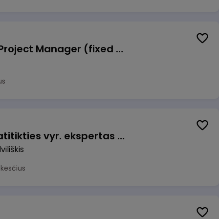
Talent Development Project Manager (fixed term - 1.5 years)
us
Veiklos užtikrinimo ir atitikties vyr. ekspertas (-ė) (Radviliškis) (Radviliškis, LT)
iliškis
okesčius