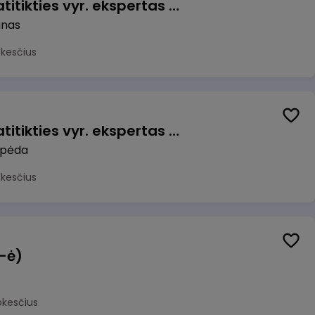
Veiklos užtikrinimo ir atitikties vyr. ekspertas (-ė) (Kaunas) (Kaunas, LT)
unas
okesčius
Veiklos užtikrinimo ir atitikties vyr. ekspertas (-ė) (Klaipėda) (Klaipėda, LT)
ipėda
okesčius
(-ė)
okesčius