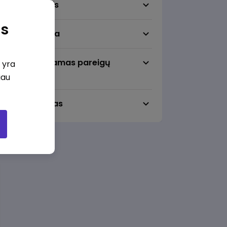
Darbo sritis
as
Darbo vieta
Pageidaujamas pareigų
i yra
lygmuo
iau
Darbo laikas