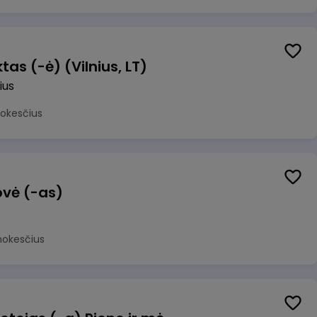
as (-ė) (Vilnius, LT)
ius
mokesčius
ovė (-as)
mokesčius