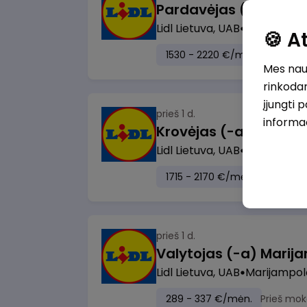
Lidl Lietuva, UAB
Vilnius
🍪 
1530 - 2220 €/mėn.
Prieš m
Mes naud
rinkodar
įjungti 
prieš 1 d.
informa
Lidl Lietuva, UAB
Visa Lietuv
1715 - 2170 €/mėn.
Prieš mo
prieš 1 d.
Lidl Lietuva, UAB
Marijampol
289 - 337 €/mėn.
Prieš mok