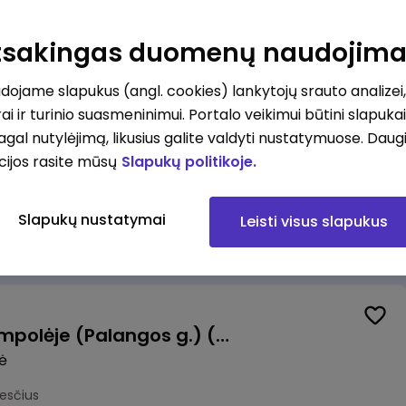
Pardavėjas (-a) Vilniuje (Bajorų kelias) (terminuota sutartis iki 3 mėn. laikotarpiui)
Atsakingas duomenų naudojim
okesčius
ojame slapukus (angl. cookies) lankytojų srauto analizei,
ai ir turinio suasmeninimui. Portalo veikimui būtini slapuka
pagal nutylėjimą, likusius galite valdyti nustatymuose. Daug
cijos rasite mūsų
Slapukų politikoje.
Krovėjas (-a) Ringauduose (galimybė dirbti nepilnu etatu)
a
Slapukų nustatymai
Leisti visus slapukus
kesčius
Valytojas (-a) Marijampolėje (Palangos g.) (0,25 etatu)
ė
esčius