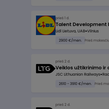
prieš 1 d.
Lidl Lietuva, UAB
Vilnius
2900 €/mėn.
Prieš mokesči
prieš 2 d.
JSC Lithuanian Railways
Radv
2610 - 3910 €/mėn.
Prieš m
prieš 2 d.