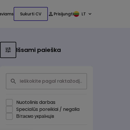
aviams
Sukurti CV
Prisijungti
LT
Išsami paieška
Nuotolinis darbas
Specialūs poreikiai / negalia
Вітаємо українців