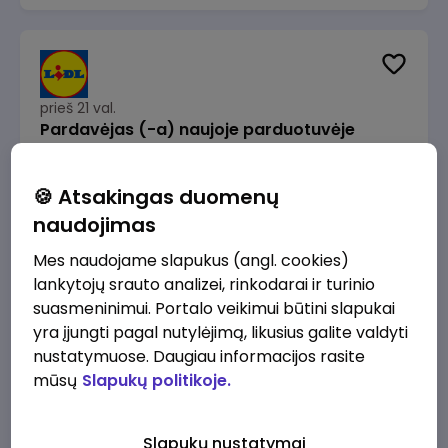
prieš 21 val.
Pardavėjas (-a) naujoje parduotuvėje
Rokeliuose (NEMOKAMAS TRANSPORTAS)
Lidl Lietuva, UAB
Kaunas
🍪 Atsakingas duomenų
1715 - 2170 €/mėn.
Prieš mokesčius
naudojimas
Mes naudojame slapukus (angl. cookies)
lankytojų srauto analizei, rinkodarai ir turinio
suasmeninimui. Portalo veikimui būtini slapukai
yra įjungti pagal nutylėjimą, likusius galite valdyti
prieš 21 val.
nustatymuose. Daugiau informacijos rasite
Darbo užmokesčio buhalteris(ė)
mūsų
Slapukų politikoje.
Alliance for Recruitment
Vilnius
3000 - 3650 €/mėn.
Slapukų nustatymai
Prieš mokesčius