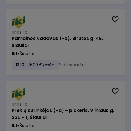
prieš 1 d.
Pamainos vadovas (-ė), Birutės g. 49,
Šiauliai
IKI
Šiauliai
1320 - 1600 €/mėn.
Prieš mokesčius
prieš 1 d.
Prekių surinkėjas (-a) - pickeris, Vilniaus g.
220 - 1, Šiauliai
IKI
Šiauliai