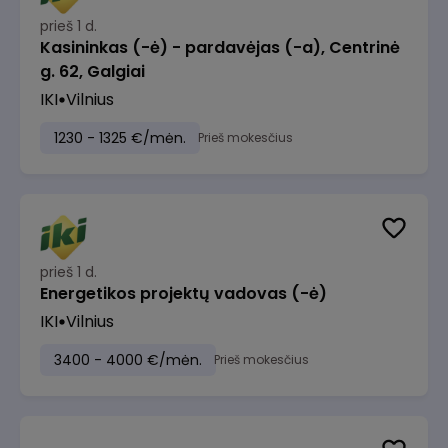
prieš 1 d.
Kasininkas (-ė) - pardavėjas (-a), Centrinė
g. 62, Galgiai
IKI
Vilnius
1230 - 1325 €/mėn.
Prieš mokesčius
prieš 1 d.
Energetikos projektų vadovas (-ė)
IKI
Vilnius
3400 - 4000 €/mėn.
Prieš mokesčius