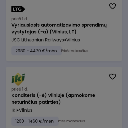
prieš 1 d.
Vyriausiasis automatizavimo sprendimų
vystytojas (-a) (Vilnius, LT)
JSC Lithuanian Railways
Vilnius
2980 - 4470 €/mėn.
Prieš mokesčius
prieš 1 d.
Konditeris (-ė) Vilniuje (apmokome
neturinčius patirties)
IKI
Vilnius
1260 - 1460 €/mėn.
Prieš mokesčius