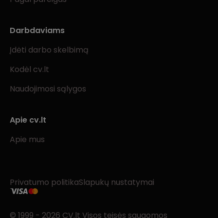
Darbdaviams
Įdėti darbo skelbimą
Kodėl cv.lt
Naudojimosi sąlygos
Apie cv.lt
Apie mus
Privatumo politika
Slapukų nustatymai
© 1999 - 2026 CV.lt Visos teisės saugomos