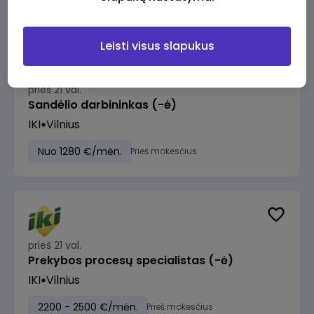
Leisti visus slapukus
prieš 21 val.
Sandėlio darbininkas (-ė)
IKI
Vilnius
Nuo 1280 €/mėn.
Prieš mokesčius
prieš 21 val.
Prekybos procesų specialistas (-ė)
IKI
Vilnius
2200 - 2500 €/mėn.
Prieš mokesčius