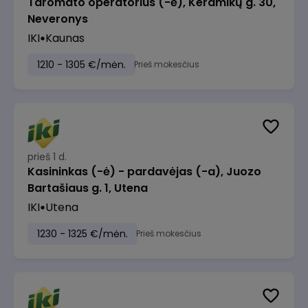
Taromato operatorius (-ė), Keramikų g. 30,
Neveronys
IKI
Kaunas
1210 - 1305 €/mėn.
Prieš mokesčius
prieš 1 d.
Kasininkas (-ė) - pardavėjas (-a), Juozo
Bartašiaus g. 1, Utena
IKI
Utena
1230 - 1325 €/mėn.
Prieš mokesčius