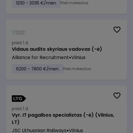
1230 - 2035 €/mėn.
Prieš mokesčius
prieš 1 d.
Vidaus audito skyriaus vadovas (-ė)
Alliance for Recruitment
Vilnius
6200 - 7800 €/mėn.
Prieš mokesčius
prieš 1 d.
Vyr. IT pagalbos specialistas (-ė) (Vilnius,
LT)
JSC Lithuanian Railways
Vilnius