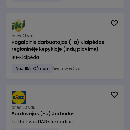
prieš 21 val.
Pagalbinis darbuotojas (-a) Klaipėdos
regioninėje kepykloje (indų plovime)
IKI
Klaipėda
Nuo 1155 €/mėn.
Prieš mokesčius
prieš 23 val.
Pardavėjas (-a) Jurbarke
Lidl Lietuva, UAB
Jurbarkas