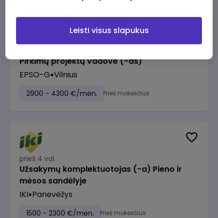
Leisti visus slapukus
prieš 3 val.
Pirkimų projektų vadovė (-as)
EPSO-G
Vilnius
2900 - 4300 €/mėn.
Prieš mokesčius
prieš 4 val.
Užsakymų komplektuotojas (-a) Pieno ir
mėsos sandėlyje
IKI
Panevėžys
1500 - 2300 €/mėn.
Prieš mokesčius