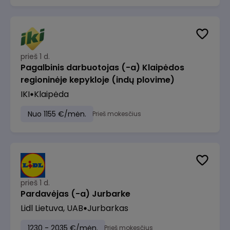
prieš 1 d.
Pagalbinis darbuotojas (-a) Klaipėdos
regioninėje kepykloje (indų plovime)
IKI
Klaipėda
Nuo 1155 €/mėn.
Prieš mokesčius
prieš 1 d.
Pardavėjas (-a) Jurbarke
Lidl Lietuva, UAB
Jurbarkas
1230 - 2035 €/mėn.
Prieš mokesčius