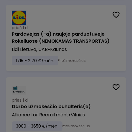
prieš 1 d.
Pardavėjas (-a) naujoje parduotuvėje
Rokeliuose (NEMOKAMAS TRANSPORTAS)
Lidl Lietuva, UAB
Kaunas
1715 - 2170 €/mėn.
Prieš mokesčius
prieš 1 d.
Darbo užmokesčio buhalteris(ė)
Alliance for Recruitment
Vilnius
3000 - 3650 €/mėn.
Prieš mokesčius