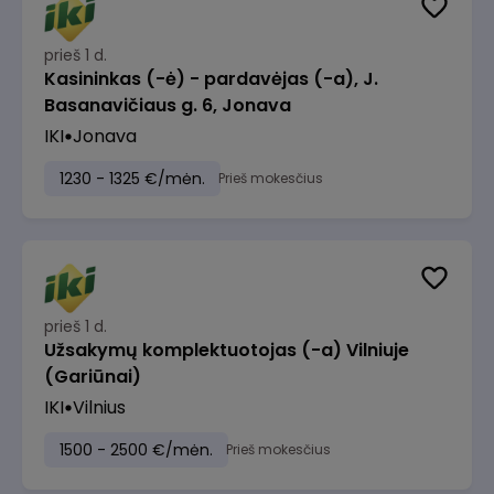
prieš 1 d.
Kasininkas (-ė) - pardavėjas (-a), J.
Basanavičiaus g. 6, Jonava
IKI
Jonava
1230 - 1325 €/mėn.
Prieš mokesčius
prieš 1 d.
Užsakymų komplektuotojas (-a) Vilniuje
(Gariūnai)
IKI
Vilnius
1500 - 2500 €/mėn.
Prieš mokesčius