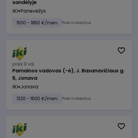
sandėlyje
IKI
Panevėžys
1500 - 1850 €/mėn.
Prieš mokesčius
prieš 9 val.
Pamainos vadovas (-ė), J. Basanavičiaus g.
6, Jonava
IKI
Jonava
1320 - 1600 €/mėn.
Prieš mokesčius