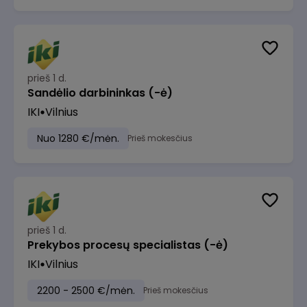
prieš 1 d.
Sandėlio darbininkas (-ė)
IKI
Vilnius
Nuo 1280 €/mėn.
Prieš mokesčius
prieš 1 d.
Prekybos procesų specialistas (-ė)
IKI
Vilnius
2200 - 2500 €/mėn.
Prieš mokesčius