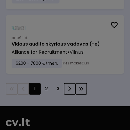
prieš 1 d.
Vidaus audito skyriaus vadovas (-ė)
Alliance for Recruitment
Vilnius
6200 - 7800 €/mėn.
Prieš mokesčius
1
2
3