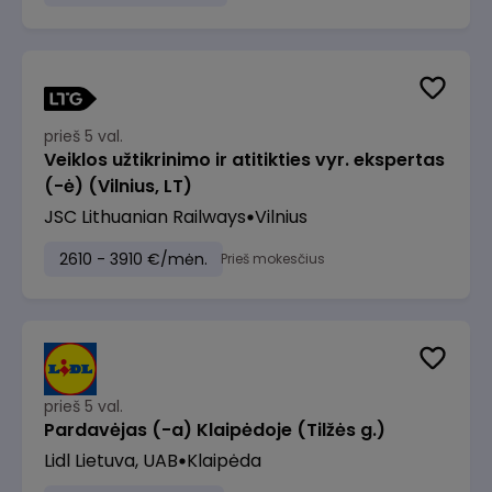
prieš 5 val.
Veiklos užtikrinimo ir atitikties vyr. ekspertas
(-ė) (Vilnius, LT)
JSC Lithuanian Railways
Vilnius
2610 - 3910 €/mėn.
Prieš mokesčius
prieš 5 val.
Pardavėjas (-a) Klaipėdoje (Tilžės g.)
Lidl Lietuva, UAB
Klaipėda