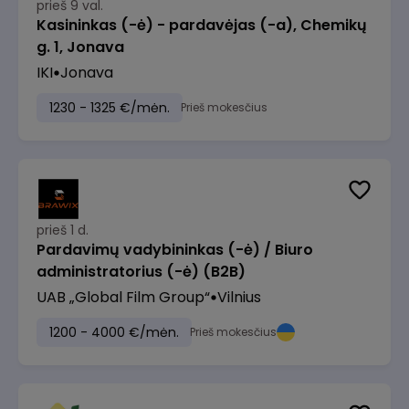
prieš 9 val.
Kasininkas (-ė) - pardavėjas (-a), Chemikų
g. 1, Jonava
IKI
Jonava
1230 - 1325 €/mėn.
Prieš mokesčius
prieš 1 d.
Pardavimų vadybininkas (-ė) / Biuro
administratorius (-ė) (B2B)
UAB „Global Film Group“
Vilnius
1200 - 4000 €/mėn.
Prieš mokesčius