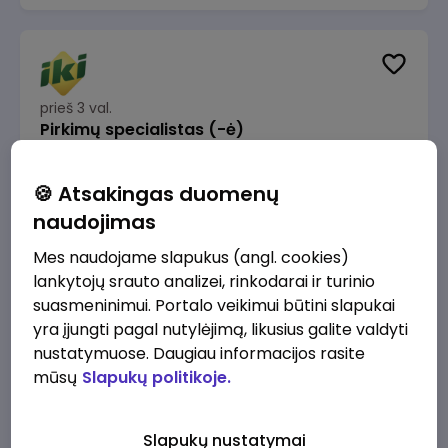
prieš 3 val.
Pirkimų specialistas (-ė)
IKI
Vilnius
🍪 Atsakingas duomenų
1600 - 1900 €/mėn.
Prieš mokesčius
naudojimas
Mes naudojame slapukus (angl. cookies)
lankytojų srauto analizei, rinkodarai ir turinio
suasmeninimui. Portalo veikimui būtini slapukai
yra įjungti pagal nutylėjimą, likusius galite valdyti
prieš 3 val.
IT sprendimų architektas (-ė) (Vilnius, LT)
nustatymuose. Daugiau informacijos rasite
mūsų
Slapukų politikoje.
JSC Lithuanian Railways
Vilnius
4945 - 7415 €/mėn.
Prieš mokesčius
Slapukų nustatymai