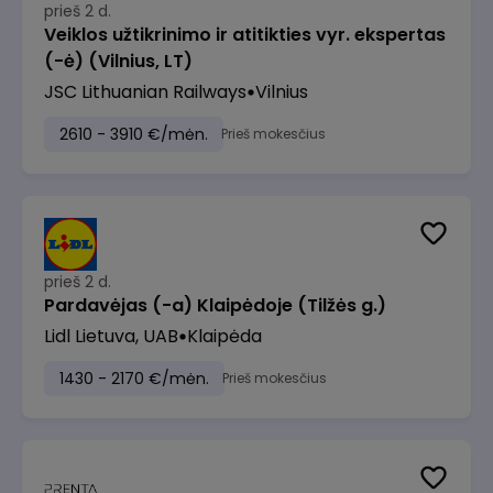
prieš 2 d.
Veiklos užtikrinimo ir atitikties vyr. ekspertas
(-ė) (Vilnius, LT)
JSC Lithuanian Railways
Vilnius
2610 - 3910 €/mėn.
Prieš mokesčius
prieš 2 d.
Pardavėjas (-a) Klaipėdoje (Tilžės g.)
Lidl Lietuva, UAB
Klaipėda
1430 - 2170 €/mėn.
Prieš mokesčius