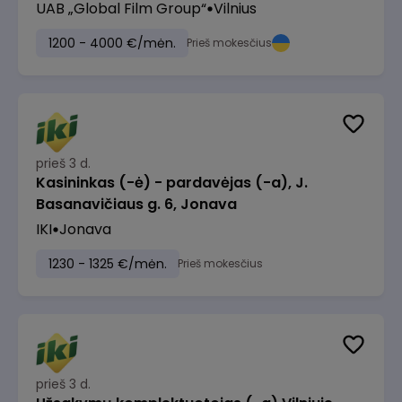
UAB „Global Film Group“
Vilnius
1200 - 4000 €/mėn.
Prieš mokesčius
prieš 3 d.
Kasininkas (-ė) - pardavėjas (-a), J.
Basanavičiaus g. 6, Jonava
IKI
Jonava
1230 - 1325 €/mėn.
Prieš mokesčius
prieš 3 d.