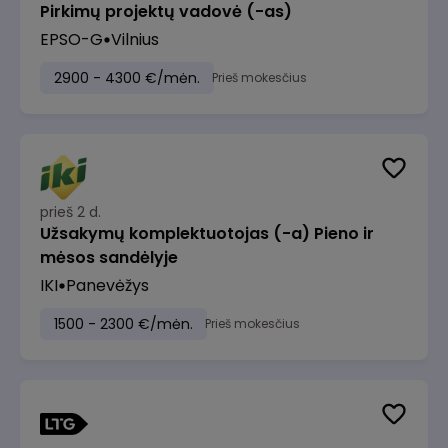
Pirkimų projektų vadovė (-as)
EPSO-G
Vilnius
2900 - 4300 €/mėn.
Prieš mokesčius
prieš 2 d.
Užsakymų komplektuotojas (-a) Pieno ir
mėsos sandėlyje
IKI
Panevėžys
1500 - 2300 €/mėn.
Prieš mokesčius