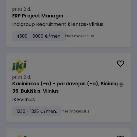
prieš 2 d.
ERP Project Manager
Indigroup Recruitment klientas
Vilnius
4500 - 6000 €/mėn.
Prieš mokesčius
prieš 2 d.
Kasininkas (-ė) - pardavėjas (-a), Bičiulių g.
36, Bukiškis, Vilnius
IKI
Vilnius
1230 - 1325 €/mėn.
Prieš mokesčius