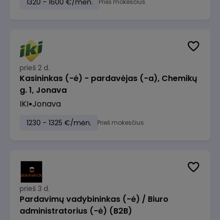
1320 - 1600 €/mėn.
Prieš mokesčius
prieš 2 d.
Kasininkas (-ė) - pardavėjas (-a), Chemikų
g. 1, Jonava
IKI
Jonava
1230 - 1325 €/mėn.
Prieš mokesčius
prieš 3 d.
Pardavimų vadybininkas (-ė) / Biuro
administratorius (-ė) (B2B)