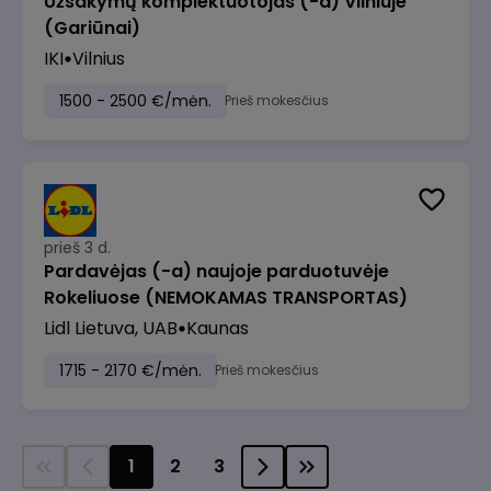
Užsakymų komplektuotojas (-a) Vilniuje
(Gariūnai)
IKI
Vilnius
1500 - 2500 €/mėn.
Prieš mokesčius
prieš 3 d.
Pardavėjas (-a) naujoje parduotuvėje
Rokeliuose (NEMOKAMAS TRANSPORTAS)
Lidl Lietuva, UAB
Kaunas
1715 - 2170 €/mėn.
Prieš mokesčius
1
2
3