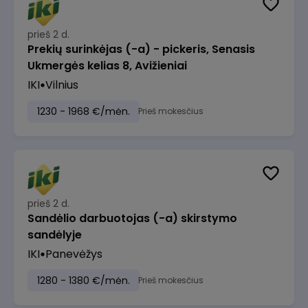
prieš 2 d.
Prekių surinkėjas (-a) - pickeris, Senasis
Ukmergės kelias 8, Avižieniai
IKI
Vilnius
1230 - 1968 €/mėn.
Prieš mokesčius
prieš 2 d.
Sandėlio darbuotojas (-a) skirstymo
sandėlyje
IKI
Panevėžys
1280 - 1380 €/mėn.
Prieš mokesčius