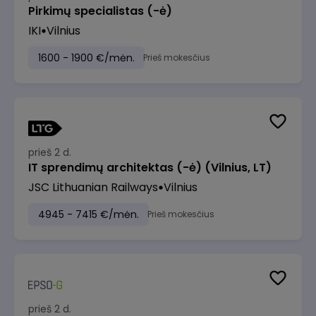
Pirkimų specialistas (-ė)
IKI
Vilnius
1600 - 1900 €/mėn.
Prieš mokesčius
prieš 2 d.
IT sprendimų architektas (-ė) (Vilnius, LT)
JSC Lithuanian Railways
Vilnius
4945 - 7415 €/mėn.
Prieš mokesčius
prieš 2 d.