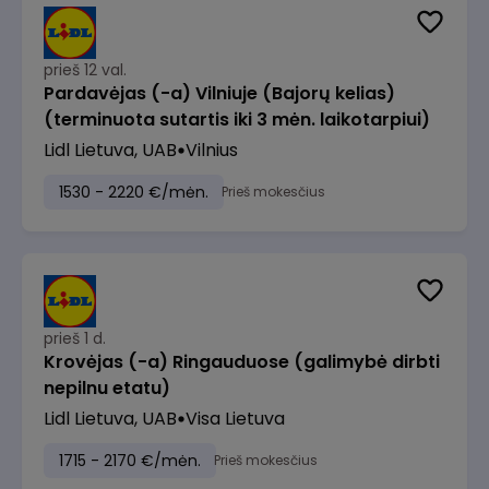
prieš 12 val.
Pardavėjas (-a) Vilniuje (Bajorų kelias)
(terminuota sutartis iki 3 mėn. laikotarpiui)
Lidl Lietuva, UAB
Vilnius
1530 - 2220 €/mėn.
Prieš mokesčius
prieš 1 d.
Krovėjas (-a) Ringauduose (galimybė dirbti
nepilnu etatu)
Lidl Lietuva, UAB
Visa Lietuva
1715 - 2170 €/mėn.
Prieš mokesčius