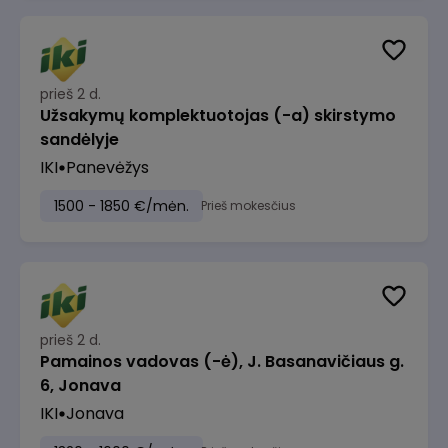
prieš 2 d.
Užsakymų komplektuotojas (-a) skirstymo
sandėlyje
IKI
Panevėžys
1500 - 1850 €/mėn.
Prieš mokesčius
prieš 2 d.
Pamainos vadovas (-ė), J. Basanavičiaus g.
6, Jonava
IKI
Jonava