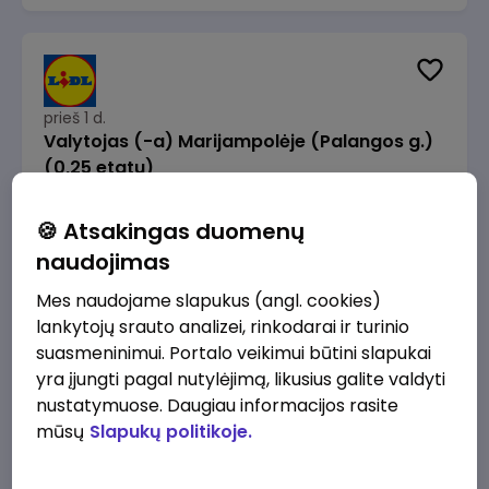
prieš 1 d.
Valytojas (-a) Marijampolėje (Palangos g.)
(0,25 etatu)
Lidl Lietuva, UAB
Marijampolė
🍪 Atsakingas duomenų
289 - 337 €/mėn.
Prieš mokesčius
naudojimas
Mes naudojame slapukus (angl. cookies)
lankytojų srauto analizei, rinkodarai ir turinio
suasmeninimui. Portalo veikimui būtini slapukai
yra įjungti pagal nutylėjimą, likusius galite valdyti
prieš 1 d.
nustatymuose. Daugiau informacijos rasite
Talent Development Project Manager (fixed
mūsų
Slapukų politikoje.
term - 1.5 years)
Lidl Lietuva, UAB
Vilnius