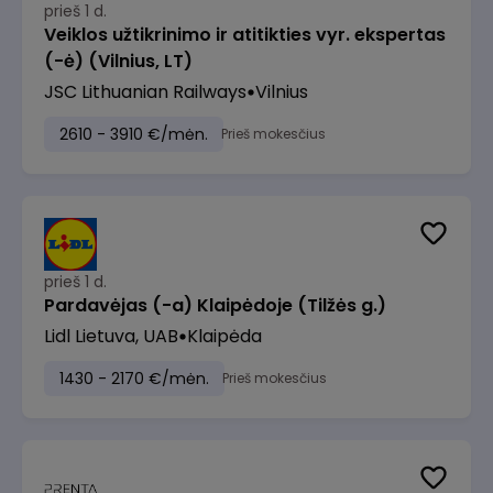
prieš 1 d.
Veiklos užtikrinimo ir atitikties vyr. ekspertas
(-ė) (Vilnius, LT)
JSC Lithuanian Railways
Vilnius
2610 - 3910 €/mėn.
Prieš mokesčius
prieš 1 d.
Pardavėjas (-a) Klaipėdoje (Tilžės g.)
Lidl Lietuva, UAB
Klaipėda
1430 - 2170 €/mėn.
Prieš mokesčius