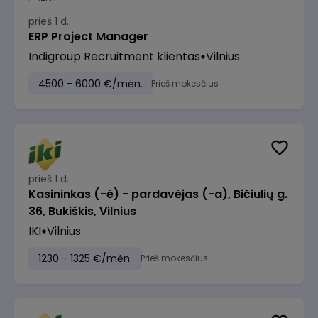
prieš 1 d.
ERP Project Manager
Indigroup Recruitment klientas
Vilnius
4500 - 6000 €/mėn.
Prieš mokesčius
prieš 1 d.
Kasininkas (-ė) - pardavėjas (-a), Bičiulių g.
36, Bukiškis, Vilnius
IKI
Vilnius
1230 - 1325 €/mėn.
Prieš mokesčius