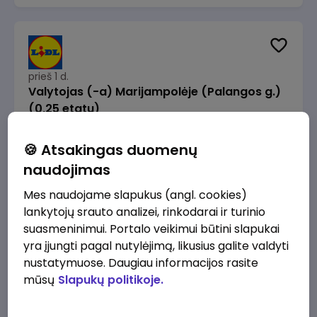
prieš 1 d.
Valytojas (-a) Marijampolėje (Palangos g.)
(0,25 etatu)
Lidl Lietuva, UAB
Marijampolė
🍪 Atsakingas duomenų
289 - 337 €/mėn.
Prieš mokesčius
naudojimas
Mes naudojame slapukus (angl. cookies)
lankytojų srauto analizei, rinkodarai ir turinio
suasmeninimui. Portalo veikimui būtini slapukai
yra įjungti pagal nutylėjimą, likusius galite valdyti
prieš 1 d.
nustatymuose. Daugiau informacijos rasite
Talent Development Project Manager (fixed
mūsų
Slapukų politikoje.
term - 1.5 years)
Lidl Lietuva, UAB
Vilnius