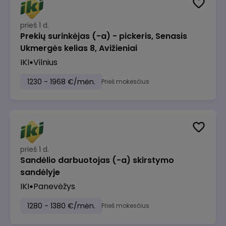
prieš 1 d.
Prekių surinkėjas (-a) - pickeris, Senasis
Ukmergės kelias 8, Avižieniai
IKI
Vilnius
1230 - 1968 €/mėn.
Prieš mokesčius
prieš 1 d.
Sandėlio darbuotojas (-a) skirstymo
sandėlyje
IKI
Panevėžys
1280 - 1380 €/mėn.
Prieš mokesčius