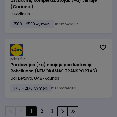
Užsakymų komplektuotojas (-a) Vilniuje
(Gariūnai)
IKI
Vilnius
1500 - 2500 €/mėn.
Prieš mokesčius
prieš 2 d.
Pardavėjas (-a) naujoje parduotuvėje
Rokeliuose (NEMOKAMAS TRANSPORTAS)
Lidl Lietuva, UAB
Kaunas
1715 - 2170 €/mėn.
Prieš mokesčius
1
2
3