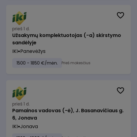
prieš 1 d.
Užsakymų komplektuotojas (-a) skirstymo
sandėlyje
IKI
Panevėžys
1500 - 1850 €/mėn.
Prieš mokesčius
prieš 1 d.
Pamainos vadovas (-ė), J. Basanavičiaus g.
6, Jonava
IKI
Jonava