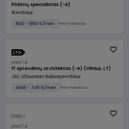
Pirkimų specialistas (-ė)
IKI
Vilnius
1600 - 1900 €/mėn.
Prieš mokesčius
prieš 1 d.
IT sprendimų architektas (-ė) (Vilnius, LT)
JSC Lithuanian Railways
Vilnius
4945 - 7415 €/mėn.
Prieš mokesčius
prieš 1 d.