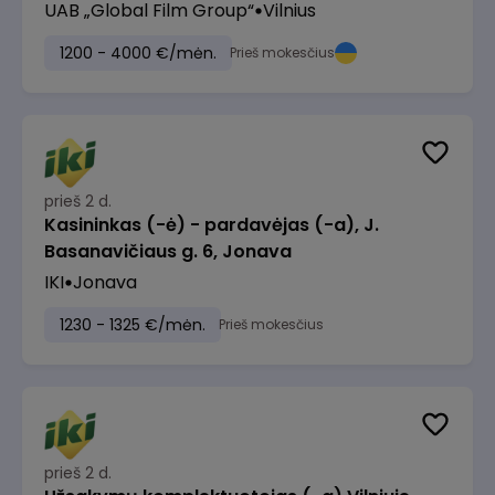
UAB „Global Film Group“
Vilnius
1200 - 4000 €/mėn.
Prieš mokesčius
prieš 2 d.
Kasininkas (-ė) - pardavėjas (-a), J.
Basanavičiaus g. 6, Jonava
IKI
Jonava
1230 - 1325 €/mėn.
Prieš mokesčius
prieš 2 d.