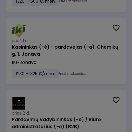
1320 - 1600 €/mėn.
Prieš mokesčius
prieš 1 d.
Kasininkas (-ė) - pardavėjas (-a), Chemikų
g. 1, Jonava
IKI
Jonava
1230 - 1325 €/mėn.
Prieš mokesčius
prieš 2 d.
Pardavimų vadybininkas (-ė) / Biuro
administratorius (-ė) (B2B)