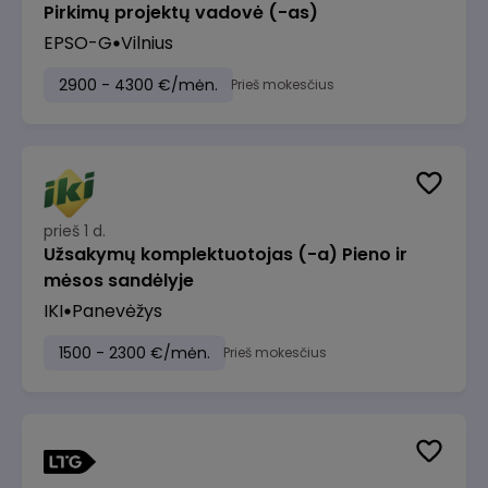
Pirkimų projektų vadovė (-as)
EPSO-G
Vilnius
2900 - 4300 €/mėn.
Prieš mokesčius
prieš 1 d.
Užsakymų komplektuotojas (-a) Pieno ir
mėsos sandėlyje
IKI
Panevėžys
1500 - 2300 €/mėn.
Prieš mokesčius