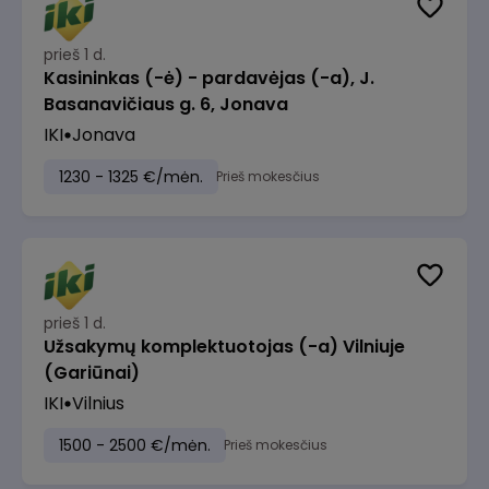
prieš 1 d.
Kasininkas (-ė) - pardavėjas (-a), J.
Basanavičiaus g. 6, Jonava
IKI
Jonava
1230 - 1325 €/mėn.
Prieš mokesčius
prieš 1 d.
Užsakymų komplektuotojas (-a) Vilniuje
(Gariūnai)
IKI
Vilnius
1500 - 2500 €/mėn.
Prieš mokesčius