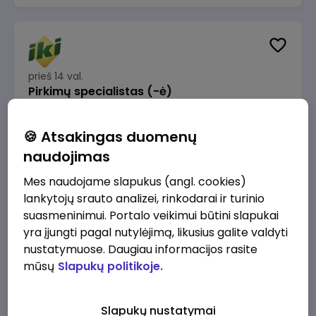
prieš 14 val.
Pirkimų specialistas (-ė)
IKI
Vilnius
🍪 Atsakingas duomenų
1600 - 1900 €/mėn.
Prieš mokesčius
naudojimas
Mes naudojame slapukus (angl. cookies)
lankytojų srauto analizei, rinkodarai ir turinio
suasmeninimui. Portalo veikimui būtini slapukai
yra įjungti pagal nutylėjimą, likusius galite valdyti
prieš 15 val.
IT sprendimų architektas (-ė) (Vilnius, LT)
nustatymuose. Daugiau informacijos rasite
mūsų
Slapukų politikoje.
JSC Lithuanian Railways
Vilnius
4945 - 7415 €/mėn.
Prieš mokesčius
Slapukų nustatymai