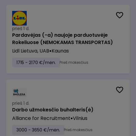
prieš 1 d.
Pardavėjas (-a) naujoje parduotuvėje
Rokeliuose (NEMOKAMAS TRANSPORTAS)
Lidl Lietuva, UAB
Kaunas
1715 - 2170 €/mėn.
Prieš mokesčius
prieš 1 d.
Darbo užmokesčio buhalteris(ė)
Alliance for Recruitment
Vilnius
3000 - 3650 €/mėn.
Prieš mokesčius