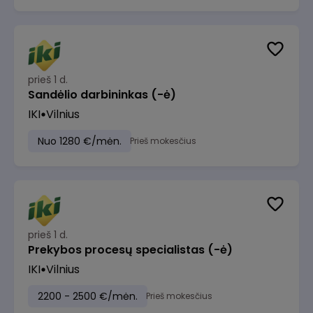
prieš 1 d.
Sandėlio darbininkas (-ė)
IKI
Vilnius
Nuo 1280 €/mėn.
Prieš mokesčius
prieš 1 d.
Prekybos procesų specialistas (-ė)
IKI
Vilnius
2200 - 2500 €/mėn.
Prieš mokesčius