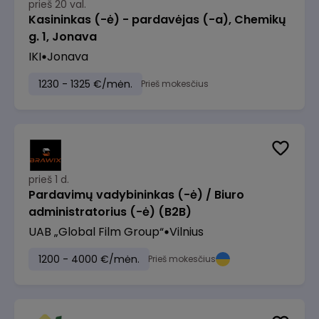
prieš 20 val.
Kasininkas (-ė) - pardavėjas (-a), Chemikų
g. 1, Jonava
IKI
Jonava
1230 - 1325 €/mėn.
Prieš mokesčius
prieš 1 d.
Pardavimų vadybininkas (-ė) / Biuro
administratorius (-ė) (B2B)
UAB „Global Film Group“
Vilnius
1200 - 4000 €/mėn.
Prieš mokesčius