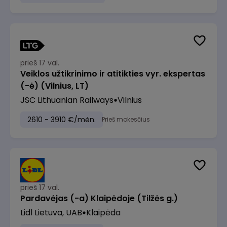
prieš 17 val.
Veiklos užtikrinimo ir atitikties vyr. ekspertas
(-ė) (Vilnius, LT)
JSC Lithuanian Railways
Vilnius
2610 - 3910 €/mėn.
Prieš mokesčius
prieš 17 val.
Pardavėjas (-a) Klaipėdoje (Tilžės g.)
Lidl Lietuva, UAB
Klaipėda