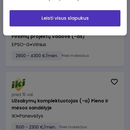
Leisti visus slapukus
prieš 15 val.
Pirkimų projektų vadovė (-as)
EPSO-G
Vilnius
2900 - 4300 €/mėn.
Prieš mokesčius
prieš 15 val.
Užsakymų komplektuotojas (-a) Pieno ir
mėsos sandėlyje
IKI
Panevėžys
1500 - 2300 €/mėn.
Prieš mokesčius