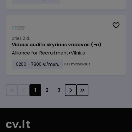
prieš 2 d.
Vidaus audito skyriaus vadovas (-ė)
Alliance for Recruitment
Vilnius
6200 - 7800 €/mėn.
Prieš mokesčius
1
2
3