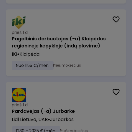
prieš 1 d.
Pagalbinis darbuotojas (-a) Klaipėdos
regioninėje kepykloje (indų plovime)
IKI
Klaipėda
Nuo 1155 €/mėn.
Prieš mokesčius
prieš 1 d.
Pardavėjas (-a) Jurbarke
Lidl Lietuva, UAB
Jurbarkas
1230 - 2035 €/mėn.
Prieš mokesčius