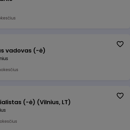
okesčius
us vadovas (-ė)
lnius
mokesčius
alistas (-ė) (Vilnius, LT)
ius
okesčius