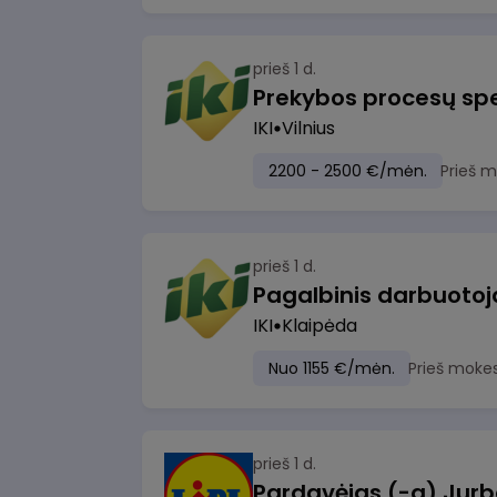
prieš 1 d.
Prekybos procesų spe
IKI
Vilnius
2200 - 2500 €/mėn.
Prieš 
prieš 1 d.
IKI
Klaipėda
Nuo 1155 €/mėn.
Prieš moke
prieš 1 d.
Pardavėjas (-a) Jurb