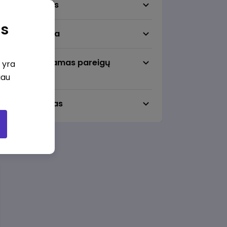
Darbo sritis
as
Darbo vieta
Pageidaujamas pareigų
i yra
lygmuo
iau
Darbo laikas