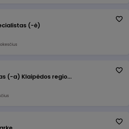
cialistas (-ė)
mokesčius
Pagalbinis darbuotojas (-a) Klaipėdos regioninėje kepykloje (indų plovime)
sčius
arke