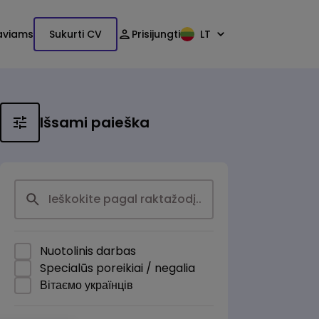
aviams
Sukurti CV
Prisijungti
LT
Išsami paieška
Nuotolinis darbas
Specialūs poreikiai / negalia
Вітаємо українців