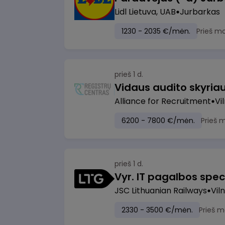
Lidl Lietuva, UAB
Jurbarkas
1230 - 2035 €/mėn.
Prieš m
prieš 1 d.
Vidaus audito skyria
Alliance for Recruitment
Vi
6200 - 7800 €/mėn.
Prieš 
prieš 1 d.
Vyr. IT pagalbos speci
JSC Lithuanian Railways
Viln
2330 - 3500 €/mėn.
Prieš m