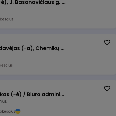
Pamainos vadovas (-ė), J. Basanavičiaus g. 6, Jonava
okesčius
Kasininkas (-ė) - pardavėjas (-a), Chemikų g. 1, Jonava
kesčius
Pardavimų vadybininkas (-ė) / Biuro administratorius (-ė) (B2B)
nius
okesčius