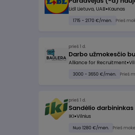
Lidl Lietuva, UAB
Kaunas
1715 - 2170 €/mėn.
Prieš mo
prieš 1 d.
Darbo užmokesčio bu
Alliance for Recruitment
Vi
3000 - 3650 €/mėn.
Prieš 
prieš 1 d.
Sandėlio darbininkas
IKI
Vilnius
Nuo 1280 €/mėn.
Prieš moke