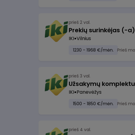
prieš 2 val.
IKI
Vilnius
1230 - 1968 €/mėn.
Prieš m
prieš 3 val.
IKI
Panevėžys
1500 - 1850 €/mėn.
Prieš m
prieš 4 val.