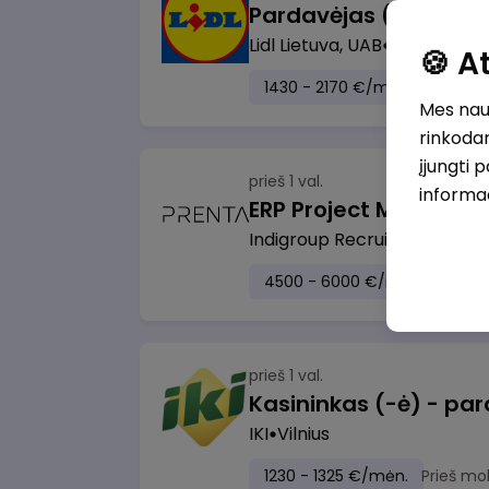
Pardavėjas (-a) Klaip
Lidl Lietuva, UAB
Klaipėda
🍪 
1430 - 2170 €/mėn.
Prieš m
Mes naud
rinkodar
įjungti 
prieš 1 val.
informa
ERP Project Manager
Indigroup Recruitment klien
4500 - 6000 €/mėn.
Prieš 
prieš 1 val.
IKI
Vilnius
1230 - 1325 €/mėn.
Prieš mo