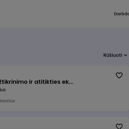
Darbd
Rūšiuoti
Vyriausiasis veiklos užtikrinimo ir atitikties ekspertas (-ė) (Vilnius, LT)
ius
okesčius