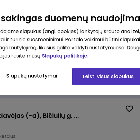
ėdoje (Tilžės g.)
Atsakingas duomenų naudojim
okesčius
ojame slapukus (angl. cookies) lankytojų srauto analizei,
ai ir turinio suasmeninimui. Portalo veikimui būtini slapuka
pagal nutylėjimą, likusius galite valdyti nustatymuose. Daug
cijos rasite mūsų
Slapukų politikoje.
tas
Vilnius
Slapukų nustatymai
Leisti visus slapukus
mokesčius
Kasininkas (-ė) - pardavėjas (-a), Bičiulių g. 36, Bukiškis, Vilnius
kesčius