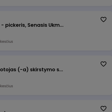
Prekių surinkėjas (-a) - pickeris, Senasis Ukmergės kelias 8, Avižieniai
okesčius
Užsakymų komplektuotojas (-a) skirstymo sandėlyje
okesčius