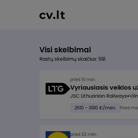
Visi skelbimai
Rastų skelbimų skaičius: 591
prieš 51 min.
JSC Lithuanian Railways
Viln
2610 - 3910 €/mėn.
Prieš m
prieš 52 min.