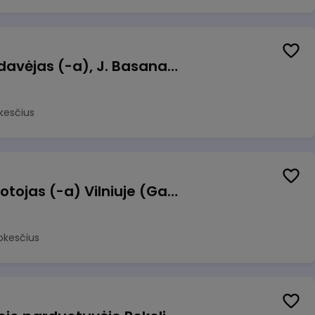
Kasininkas (-ė) - pardavėjas (-a), J. Basanavičiaus g. 6, Jonava
kesčius
Užsakymų komplektuotojas (-a) Vilniuje (Gariūnai)
okesčius