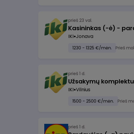
prieš 23 val.
IKI
Jonava
1230 - 1325 €/mėn.
Prieš mo
prieš 1 d.
IKI
Vilnius
1500 - 2500 €/mėn.
Prieš m
prieš 1 d.