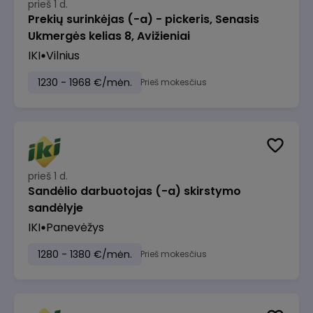
prieš 1 d.
Prekių surinkėjas (-a) - pickeris, Senasis
Ukmergės kelias 8, Avižieniai
IKI
Vilnius
1230 - 1968 €/mėn.
Prieš mokesčius
prieš 1 d.
Sandėlio darbuotojas (-a) skirstymo
sandėlyje
IKI
Panevėžys
1280 - 1380 €/mėn.
Prieš mokesčius