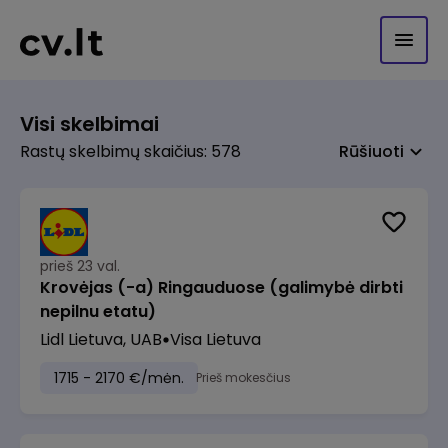
Visi skelbimai
Rastų skelbimų skaičius: 578
Rūšiuoti
prieš 23 val.
Krovėjas (-a) Ringauduose (galimybė dirbti
nepilnu etatu)
Lidl Lietuva, UAB
Visa Lietuva
1715 - 2170 €/mėn.
Prieš mokesčius