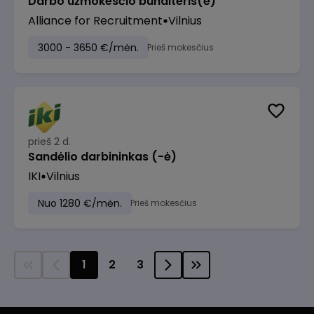
Darbo užmokesčio buhalteris(ė)
Alliance for Recruitment
Vilnius
3000 - 3650 €/mėn.
Prieš mokesčius
prieš 2 d.
Sandėlio darbininkas (-ė)
IKI
Vilnius
Nuo 1280 €/mėn.
Prieš mokesčius
1
2
3