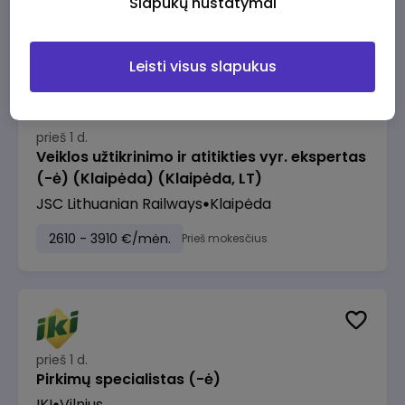
Slapukų nustatymai
2610 - 3910 €/mėn.
Prieš mokesčius
Leisti visus slapukus
prieš 1 d.
Veiklos užtikrinimo ir atitikties vyr. ekspertas
(-ė) (Klaipėda) (Klaipėda, LT)
JSC Lithuanian Railways
Klaipėda
2610 - 3910 €/mėn.
Prieš mokesčius
prieš 1 d.
Pirkimų specialistas (-ė)
IKI
Vilnius