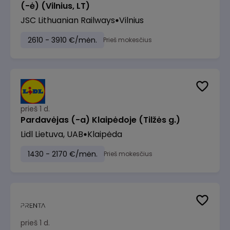
(-ė) (Vilnius, LT)
JSC Lithuanian Railways
Vilnius
2610 - 3910 €/mėn.
Prieš mokesčius
prieš 1 d.
Pardavėjas (-a) Klaipėdoje (Tilžės g.)
Lidl Lietuva, UAB
Klaipėda
1430 - 2170 €/mėn.
Prieš mokesčius
prieš 1 d.