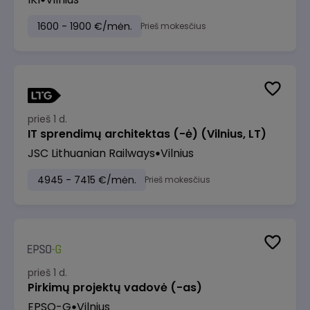
1600 - 1900 €/mėn.
Prieš mokesčius
prieš 1 d.
IT sprendimų architektas (-ė) (Vilnius, LT)
JSC Lithuanian Railways
Vilnius
4945 - 7415 €/mėn.
Prieš mokesčius
prieš 1 d.
Pirkimų projektų vadovė (-as)
EPSO-G
Vilnius