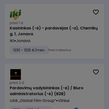
prieš 1 d.
Kasininkas (-ė) - pardavėjas (-a), Chemikų
g. 1, Jonava
IKI
Jonava
1230 - 1325 €/mėn.
Prieš mokesčius
prieš 2 d.
Pardavimų vadybininkas (-ė) / Biuro
administratorius (-ė) (B2B)
UAB „Global Film Group“
Vilnius