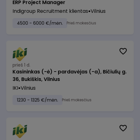
ERP Project Manager
Indigroup Recruitment klientas
Vilnius
4500 - 6000 €/mėn.
Prieš mokesčius
prieš 1 d.
Kasininkas (-ė) - pardavėjas (-a), Bičiulių g.
36, Bukiškis, Vilnius
IKI
Vilnius
1230 - 1325 €/mėn.
Prieš mokesčius