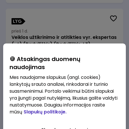
prieš 1 d.
Veiklos užtikrinimo ir atitikties vyr. ekspertas
(-ė) (Radviliškis) (Radviliškis, LT)
JSC Lithuanian Railways
Radviliškis
🍪 Atsakingas duomenų
2610 - 3910 €/mėn.
Prieš mokesčius
naudojimas
Mes naudojame slapukus (angl. cookies)
lankytojų srauto analizei, rinkodarai ir turinio
suasmeninimui. Portalo veikimui būtini slapukai
yra įjungti pagal nutylėjimą, likusius galite valdyti
prieš 1 d.
nustatymuose. Daugiau informacijos rasite
Veiklos užtikrinimo ir atitikties vyr. ekspertas
mūsų
Slapukų politikoje.
(-ė) (Kaunas) (Kaunas, LT)
JSC Lithuanian Railways
Kaunas