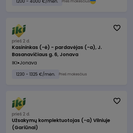
1200 - 4000 €/mėn.
Prieš mokesčius
prieš 2 d.
Kasininkas (-ė) - pardavėjas (-a), J.
Basanavičiaus g. 6, Jonava
IKI
Jonava
1230 - 1325 €/mėn.
Prieš mokesčius
prieš 2 d.
Užsakymų komplektuotojas (-a) Vilniuje
(Gariūnai)