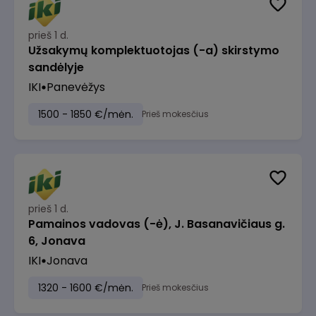
prieš 1 d.
Užsakymų komplektuotojas (-a) skirstymo
sandėlyje
IKI
Panevėžys
1500 - 1850 €/mėn.
Prieš mokesčius
prieš 1 d.
Pamainos vadovas (-ė), J. Basanavičiaus g.
6, Jonava
IKI
Jonava
1320 - 1600 €/mėn.
Prieš mokesčius