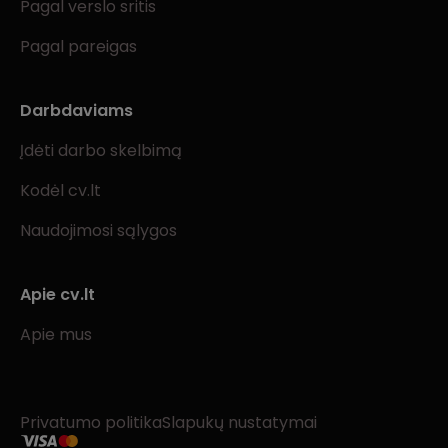
Pagal verslo sritis
Pagal pareigas
Darbdaviams
Įdėti darbo skelbimą
Kodėl cv.lt
Naudojimosi sąlygos
Apie cv.lt
Apie mus
Privatumo politika
Slapukų nustatymai