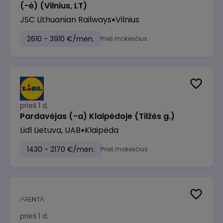
(-ė) (Vilnius, LT)
JSC Lithuanian Railways
Vilnius
2610 - 3910 €/mėn.
Prieš mokesčius
prieš 1 d.
Pardavėjas (-a) Klaipėdoje (Tilžės g.)
Lidl Lietuva, UAB
Klaipėda
1430 - 2170 €/mėn.
Prieš mokesčius
prieš 1 d.