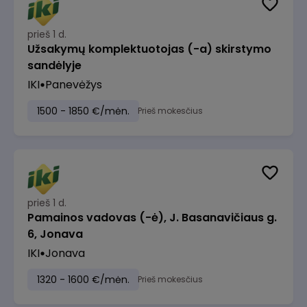
prieš 1 d.
Užsakymų komplektuotojas (-a) skirstymo
sandėlyje
IKI
Panevėžys
1500 - 1850 €/mėn.
Prieš mokesčius
prieš 1 d.
Pamainos vadovas (-ė), J. Basanavičiaus g.
6, Jonava
IKI
Jonava
1320 - 1600 €/mėn.
Prieš mokesčius