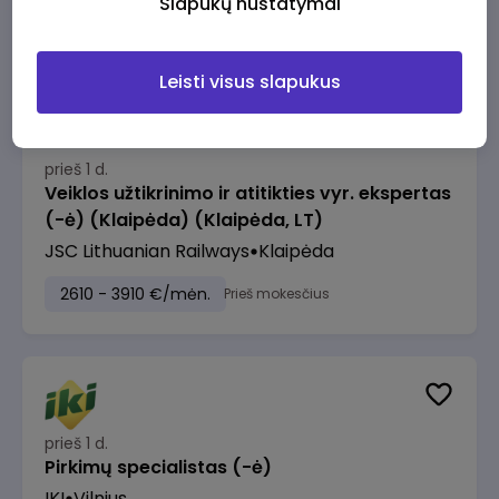
Slapukų nustatymai
2610 - 3910 €/mėn.
Prieš mokesčius
Leisti visus slapukus
prieš 1 d.
Veiklos užtikrinimo ir atitikties vyr. ekspertas
(-ė) (Klaipėda) (Klaipėda, LT)
JSC Lithuanian Railways
Klaipėda
2610 - 3910 €/mėn.
Prieš mokesčius
prieš 1 d.
Pirkimų specialistas (-ė)
IKI
Vilnius