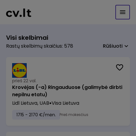
Visi skelbimai
Rastų skelbimų skaičius: 578
Rūšiuoti
prieš 22 val.
Krovėjas (-a) Ringauduose (galimybė dirbti
nepilnu etatu)
Lidl Lietuva, UAB
Visa Lietuva
1715 - 2170 €/mėn.
Prieš mokesčius