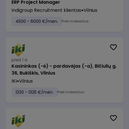
ERP Project Manager
Indigroup Recruitment klientas
Vilnius
4500 - 6000 €/mėn.
Prieš mokesčius
prieš 1 d.
Kasininkas (-ė) - pardavėjas (-a), Bičiulių g.
36, Bukiškis, Vilnius
IKI
Vilnius
1230 - 1325 €/mėn.
Prieš mokesčius