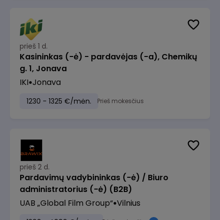
prieš 1 d.
Kasininkas (-ė) - pardavėjas (-a), Chemikų
g. 1, Jonava
IKI
Jonava
1230 - 1325 €/mėn.
Prieš mokesčius
prieš 2 d.
Pardavimų vadybininkas (-ė) / Biuro
administratorius (-ė) (B2B)
UAB „Global Film Group“
Vilnius