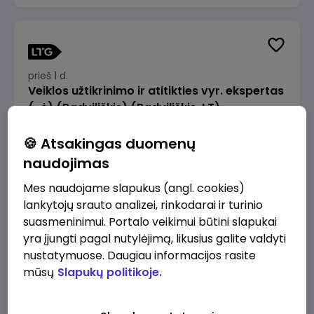
prieš 1 d.
Veiklos užtikrinimo ir atitikties vyr. ekspertas
(-ė) (Radviliškis) (Radviliškis, LT)
JSC Lithuanian Railways
Radviliškis
🍪 Atsakingas duomenų
2610 - 3910 €/mėn.
Prieš mokesčius
naudojimas
Mes naudojame slapukus (angl. cookies)
lankytojų srauto analizei, rinkodarai ir turinio
suasmeninimui. Portalo veikimui būtini slapukai
yra įjungti pagal nutylėjimą, likusius galite valdyti
prieš 1 d.
nustatymuose. Daugiau informacijos rasite
Veiklos užtikrinimo ir atitikties vyr. ekspertas
mūsų
Slapukų politikoje.
(-ė) (Kaunas) (Kaunas, LT)
JSC Lithuanian Railways
Kaunas