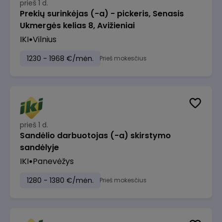
prieš 1 d.
Prekių surinkėjas (-a) - pickeris, Senasis
Ukmergės kelias 8, Avižieniai
IKI
Vilnius
1230 - 1968 €/mėn.
Prieš mokesčius
prieš 1 d.
Sandėlio darbuotojas (-a) skirstymo
sandėlyje
IKI
Panevėžys
1280 - 1380 €/mėn.
Prieš mokesčius