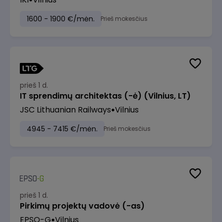
1600 - 1900 €/mėn.
Prieš mokesčius
prieš 1 d.
IT sprendimų architektas (-ė) (Vilnius, LT)
JSC Lithuanian Railways
Vilnius
4945 - 7415 €/mėn.
Prieš mokesčius
prieš 1 d.
Pirkimų projektų vadovė (-as)
EPSO-G
Vilnius