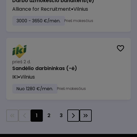
Darbo užmokesčio buhalteris(ė)
Alliance for Recruitment
Vilnius
3000 - 3650 €/mėn.
Prieš mokesčius
prieš 2 d.
Sandėlio darbininkas (-ė)
IKI
Vilnius
Nuo 1280 €/mėn.
Prieš mokesčius
1
2
3