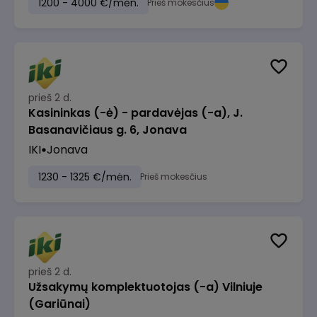
1200 - 4000 €/mėn.
Prieš mokesčius
prieš 2 d.
Kasininkas (-ė) - pardavėjas (-a), J.
Basanavičiaus g. 6, Jonava
IKI
Jonava
1230 - 1325 €/mėn.
Prieš mokesčius
prieš 2 d.
Užsakymų komplektuotojas (-a) Vilniuje
(Gariūnai)