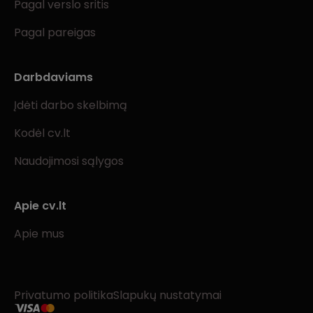
Pagal verslo sritis
Pagal pareigas
Darbdaviams
Įdėti darbo skelbimą
Kodėl cv.lt
Naudojimosi sąlygos
Apie cv.lt
Apie mus
Privatumo politika
Slapukų nustatymai