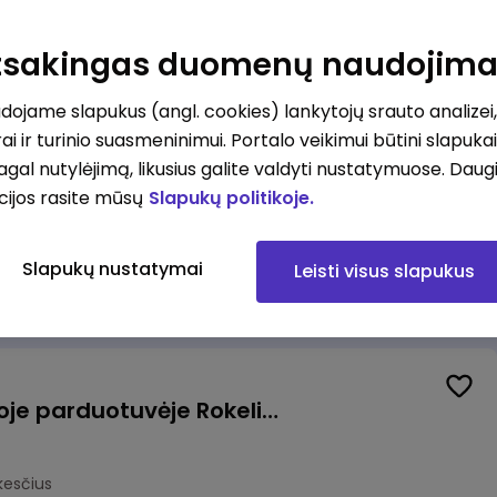
Kasininkas (-ė) - pardavėjas (-a), J. Basanavičiaus g. 6, Jonava
Atsakingas duomenų naudojim
kesčius
ojame slapukus (angl. cookies) lankytojų srauto analizei,
ai ir turinio suasmeninimui. Portalo veikimui būtini slapuka
pagal nutylėjimą, likusius galite valdyti nustatymuose. Daug
cijos rasite mūsų
Slapukų politikoje.
Užsakymų komplektuotojas (-a) Vilniuje (Gariūnai)
Slapukų nustatymai
Leisti visus slapukus
okesčius
Pardavėjas (-a) naujoje parduotuvėje Rokeliuose (NEMOKAMAS TRANSPORTAS)
kesčius