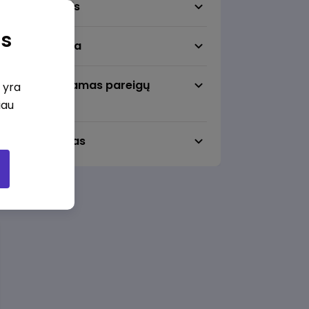
Darbo sritis
as
Darbo vieta
Pageidaujamas pareigų
i yra
lygmuo
iau
Darbo laikas