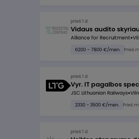
prieš 1 d.
Vidaus audito skyria
Alliance for Recruitment
Vi
6200 - 7800 €/mėn.
Prieš 
prieš 1 d.
Vyr. IT pagalbos speci
JSC Lithuanian Railways
Viln
2330 - 3500 €/mėn.
Prieš m
prieš 1 d.