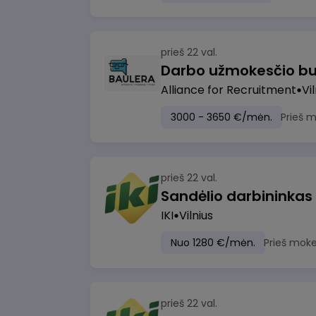
prieš 22 val.
Darbo užmokesčio bu
Alliance for Recruitment
Vi
3000 - 3650 €/mėn.
Prieš 
prieš 22 val.
Sandėlio darbininkas
IKI
Vilnius
Nuo 1280 €/mėn.
Prieš moke
prieš 22 val.