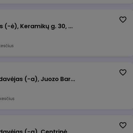
Taromato operatorius (-ė), Keramikų g. 30, Neveronys
kesčius
Kasininkas (-ė) - pardavėjas (-a), Juozo Bartašiaus g. 1, Utena
kesčius
Kasininkas (-ė) - pardavėjas (-a), Centrinė g. 62, Galgiai