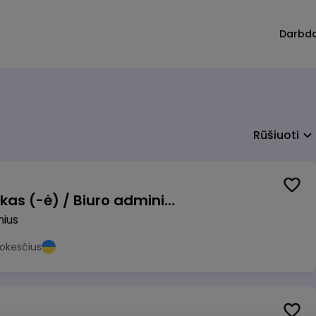
Darbd
Rūšiuoti
Pardavimų vadybininkas (-ė) / Biuro administratorius (-ė) (B2B)
nius
okesčius