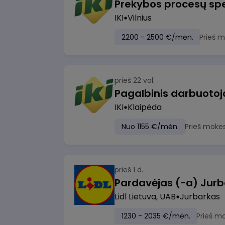
Prekybos procesų spe
IKI
Vilnius
2200 - 2500 €/mėn.
Prieš 
prieš 22 val.
IKI
Klaipėda
Nuo 1155 €/mėn.
Prieš moke
prieš 1 d.
Pardavėjas (-a) Jurb
Lidl Lietuva, UAB
Jurbarkas
1230 - 2035 €/mėn.
Prieš m