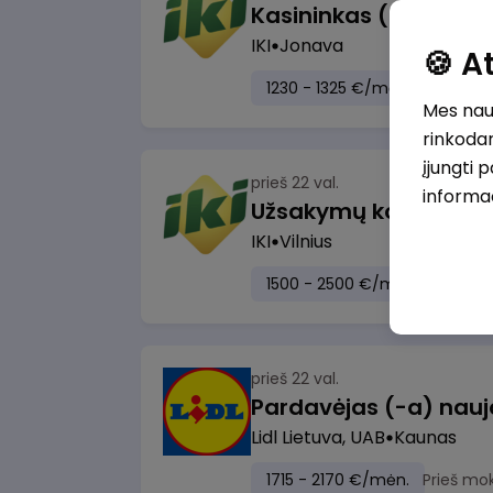
IKI
Jonava
🍪 
1230 - 1325 €/mėn.
Prieš mo
Mes naud
rinkodar
įjungti 
prieš 22 val.
informa
IKI
Vilnius
1500 - 2500 €/mėn.
Prieš m
prieš 22 val.
Lidl Lietuva, UAB
Kaunas
1715 - 2170 €/mėn.
Prieš mo