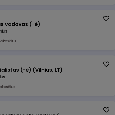
us vadovas (-ė)
lnius
mokesčius
alistas (-ė) (Vilnius, LT)
ius
okesčius