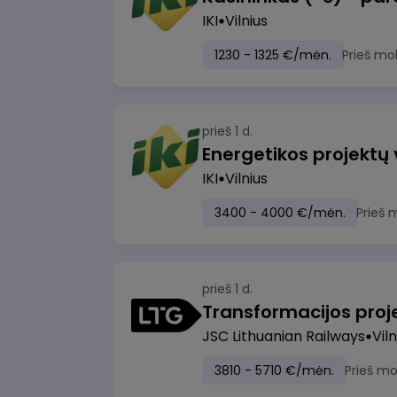
IKI
Vilnius
1230 - 1325 €/mėn.
Prieš mo
prieš 1 d.
Energetikos projektų
IKI
Vilnius
3400 - 4000 €/mėn.
Prieš 
prieš 1 d.
JSC Lithuanian Railways
Viln
3810 - 5710 €/mėn.
Prieš m