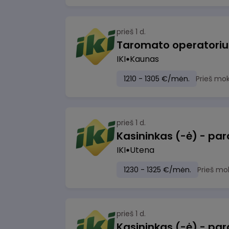
prieš 1 d.
IKI
Kaunas
1210 - 1305 €/mėn.
Prieš mo
prieš 1 d.
IKI
Utena
1230 - 1325 €/mėn.
Prieš mo
prieš 1 d.