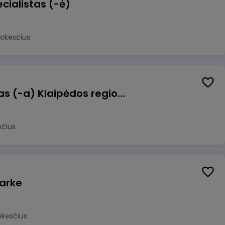
cialistas (-ė)
mokesčius
Pagalbinis darbuotojas (-a) Klaipėdos regioninėje kepykloje (indų plovime)
sčius
arke
okesčius