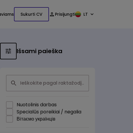
aviams
Sukurti CV
Prisijungti
LT
Išsami paieška
Nuotolinis darbas
Specialūs poreikiai / negalia
Вітаємо українців