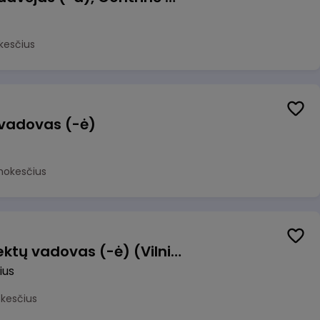
kesčius
 vadovas (-ė)
mokesčius
Transformacijos projektų vadovas (-ė) (Vilnius, LT)
ius
okesčius