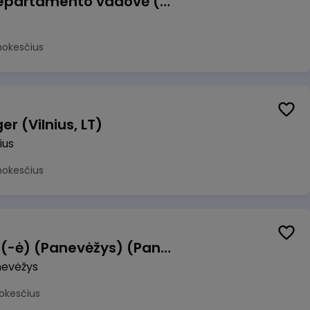
Veiklos atsparumo departamento vadovė (-as)
mokesčius
r (Vilnius, LT)
ius
mokesčius
Manevrų operatorius (-ė) (Panevėžys) (Panevėžys, LT)
evėžys
okesčius