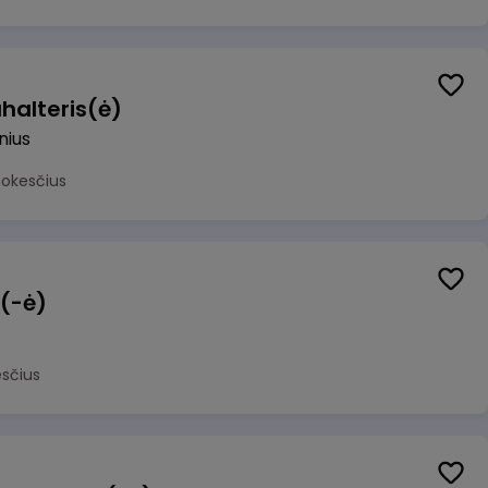
halteris(ė)
lnius
mokesčius
 (-ė)
sčius