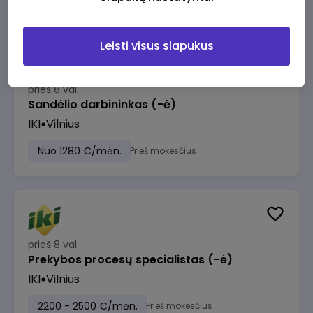
Leisti visus slapukus
prieš 8 val.
Sandėlio darbininkas (-ė)
IKI
Vilnius
Nuo 1280 €/mėn.
Prieš mokesčius
prieš 8 val.
Prekybos procesų specialistas (-ė)
IKI
Vilnius
2200 - 2500 €/mėn.
Prieš mokesčius