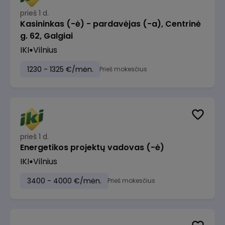
prieš 1 d.
Kasininkas (-ė) - pardavėjas (-a), Centrinė
g. 62, Galgiai
IKI
Vilnius
1230 - 1325 €/mėn.
Prieš mokesčius
prieš 1 d.
Energetikos projektų vadovas (-ė)
IKI
Vilnius
3400 - 4000 €/mėn.
Prieš mokesčius