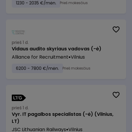
1230 - 2035 €/mėn.
Prieš mokesčius
prieš 1 d.
Vidaus audito skyriaus vadovas (-ė)
Alliance for Recruitment
Vilnius
6200 - 7800 €/mėn.
Prieš mokesčius
prieš 1 d.
Vyr. IT pagalbos specialistas (-ė) (Vilnius,
LT)
JSC Lithuanian Railways
Vilnius