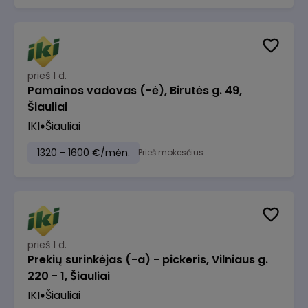
prieš 1 d.
Pamainos vadovas (-ė), Birutės g. 49,
Šiauliai
IKI
Šiauliai
1320 - 1600 €/mėn.
Prieš mokesčius
prieš 1 d.
Prekių surinkėjas (-a) - pickeris, Vilniaus g.
220 - 1, Šiauliai
IKI
Šiauliai