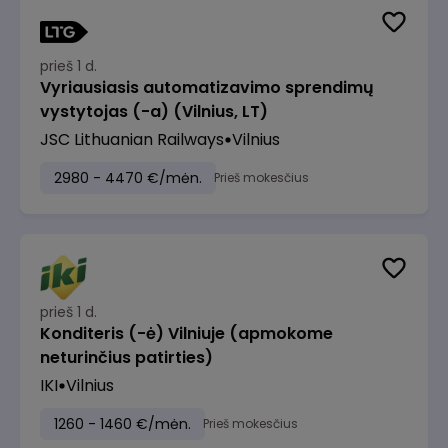
prieš 1 d.
Vyriausiasis automatizavimo sprendimų
vystytojas (-a) (Vilnius, LT)
JSC Lithuanian Railways
Vilnius
2980 - 4470 €/mėn.
Prieš mokesčius
prieš 1 d.
Konditeris (-ė) Vilniuje (apmokome
neturinčius patirties)
IKI
Vilnius
1260 - 1460 €/mėn.
Prieš mokesčius