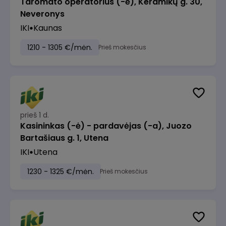
Taromato operatorius (-ė), Keramikų g. 30,
Neveronys
IKI
Kaunas
1210 - 1305 €/mėn.
Prieš mokesčius
prieš 1 d.
Kasininkas (-ė) - pardavėjas (-a), Juozo
Bartašiaus g. 1, Utena
IKI
Utena
1230 - 1325 €/mėn.
Prieš mokesčius