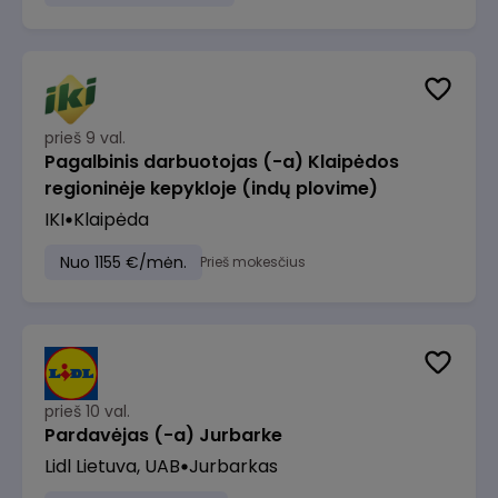
prieš 9 val.
Pagalbinis darbuotojas (-a) Klaipėdos
regioninėje kepykloje (indų plovime)
IKI
Klaipėda
Nuo 1155 €/mėn.
Prieš mokesčius
prieš 10 val.
Pardavėjas (-a) Jurbarke
Lidl Lietuva, UAB
Jurbarkas