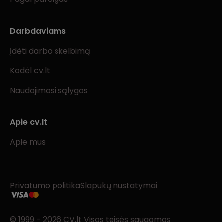
Darbdaviams
Įdėti darbo skelbimą
Kodėl cv.lt
Naudojimosi sąlygos
Apie cv.lt
Apie mus
Privatumo politika
Slapukų nustatymai
© 1999 - 2026 CV.lt Visos teisės saugomos