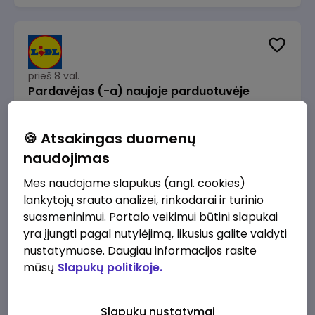
prieš 8 val.
Pardavėjas (-a) naujoje parduotuvėje
Rokeliuose (NEMOKAMAS TRANSPORTAS)
Lidl Lietuva, UAB
Kaunas
🍪 Atsakingas duomenų
1715 - 2170 €/mėn.
Prieš mokesčius
naudojimas
Mes naudojame slapukus (angl. cookies)
lankytojų srauto analizei, rinkodarai ir turinio
suasmeninimui. Portalo veikimui būtini slapukai
yra įjungti pagal nutylėjimą, likusius galite valdyti
prieš 8 val.
nustatymuose. Daugiau informacijos rasite
Darbo užmokesčio buhalteris(ė)
mūsų
Slapukų politikoje.
Alliance for Recruitment
Vilnius
3000 - 3650 €/mėn.
Slapukų nustatymai
Prieš mokesčius