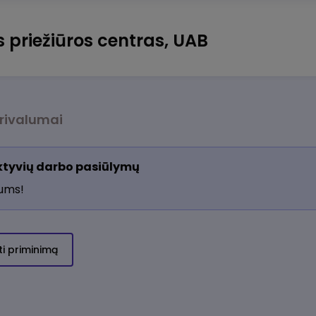
s priežiūros centras, UAB
rivalumai
aktyvių darbo pasiūlymų
jums!
ti priminimą