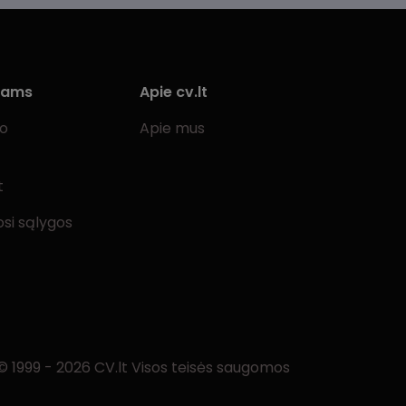
iams
Apie cv.lt
bo
Apie mus
t
si sąlygos
© 1999 - 2026 CV.lt Visos teisės saugomos