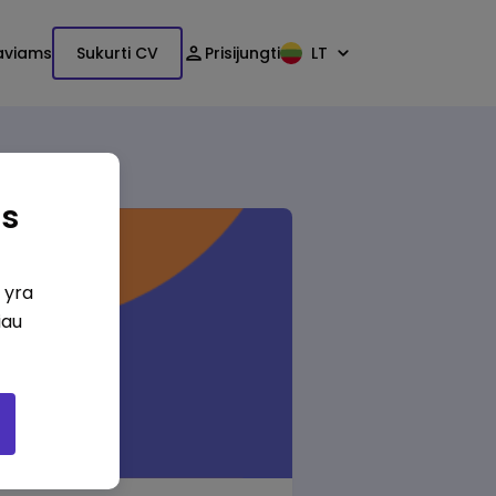
aviams
Sukurti CV
Prisijungti
LT
as
i yra
iau