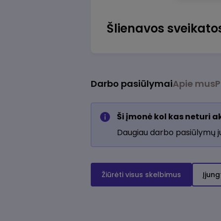
Šlienavos sveikato
Darbo pasiūlymai
Apie mus
P
Ši įmonė kol kas neturi 
Daugiau darbo pasiūlymų 
Žiūrėti visus skelbimus
Įjung