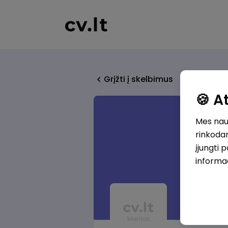
Grįžti į skelbimus
🍪 
Mes naud
rinkodar
įjungti 
informa