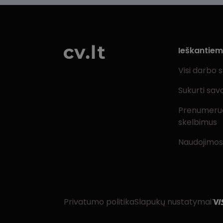
Ieškantie
Visi darbo 
Sukurti sav
Prenumeru
skelbimus
Naudojimos
Privatumo politika
Slapukų nustatymai