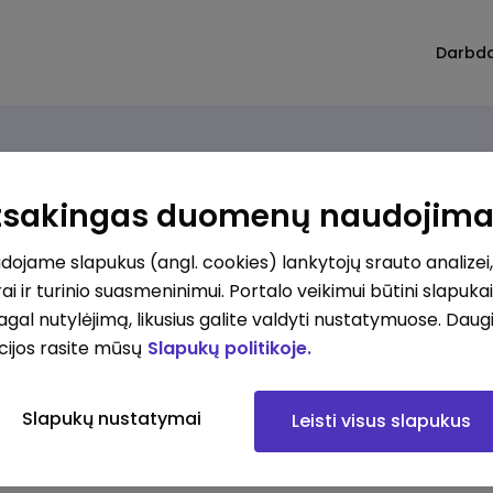
Darbd
Atsakingas duomenų naudojim
ojame slapukus (angl. cookies) lankytojų srauto analizei,
ai ir turinio suasmeninimui. Portalo veikimui būtini slapuka
pagal nutylėjimą, likusius galite valdyti nustatymuose. Daug
cijos rasite mūsų
Slapukų politikoje.
Slapukų nustatymai
Leisti visus slapukus