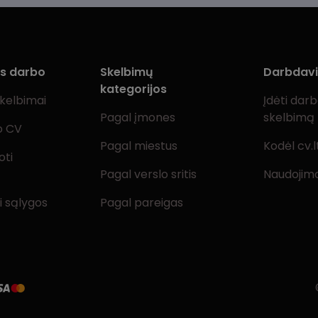
ms darbo
Skelbimų
Darbdav
kategorijos
skelbimai
Įdėti dar
Pagal įmones
skelbimą
o CV
Pagal miestus
Kodėl cv.l
oti
Pagal verslo sritis
Naudojimo
i sąlygos
Pagal pareigas