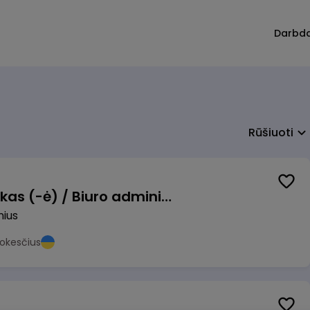
Darbd
Rūšiuoti
Pardavimų vadybininkas (-ė) / Biuro administratorius (-ė) (B2B)
nius
okesčius