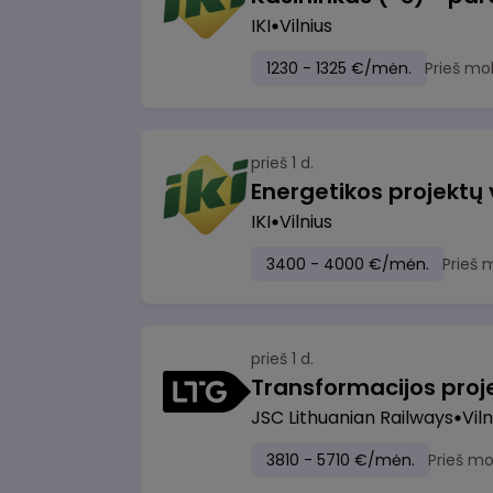
IKI
Vilnius
1230 - 1325 €/mėn.
Prieš mo
prieš 1 d.
Energetikos projektų
IKI
Vilnius
3400 - 4000 €/mėn.
Prieš 
prieš 1 d.
JSC Lithuanian Railways
Viln
3810 - 5710 €/mėn.
Prieš m