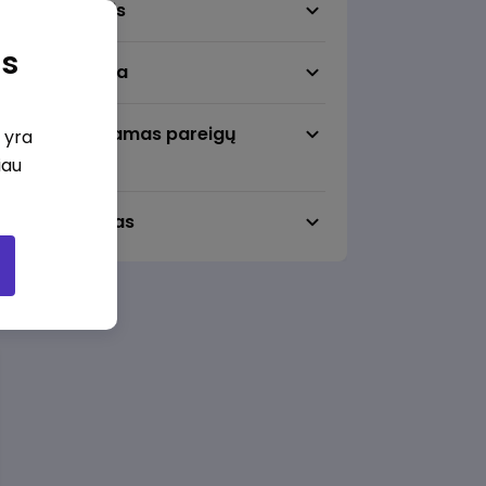
Darbo sritis
as
Darbo vieta
Pageidaujamas pareigų
i yra
lygmuo
iau
Darbo laikas