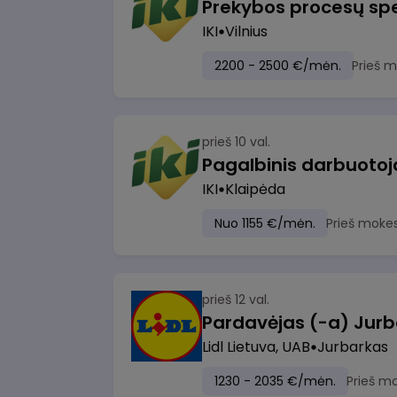
Prekybos procesų spe
IKI
Vilnius
2200 - 2500 €/mėn.
Prieš 
prieš 10 val.
IKI
Klaipėda
Nuo 1155 €/mėn.
Prieš moke
prieš 12 val.
Pardavėjas (-a) Jurb
Lidl Lietuva, UAB
Jurbarkas
1230 - 2035 €/mėn.
Prieš m