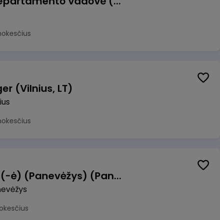
Veiklos atsparumo departamento vadovė (-as)
mokesčius
r (Vilnius, LT)
ius
mokesčius
Manevrų operatorius (-ė) (Panevėžys) (Panevėžys, LT)
evėžys
okesčius