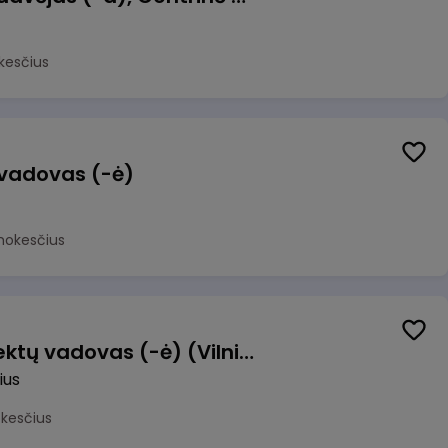
kesčius
 vadovas (-ė)
mokesčius
Transformacijos projektų vadovas (-ė) (Vilnius, LT)
ius
okesčius