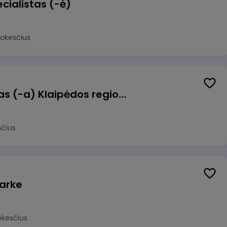
cialistas (-ė)
mokesčius
Pagalbinis darbuotojas (-a) Klaipėdos regioninėje kepykloje (indų plovime)
sčius
arke
okesčius