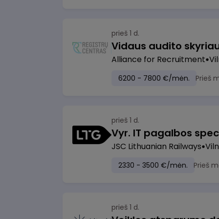
prieš 1 d.
Vidaus audito skyria
Alliance for Recruitment
Vi
6200 - 7800 €/mėn.
Prieš 
prieš 1 d.
Vyr. IT pagalbos speci
JSC Lithuanian Railways
Viln
2330 - 3500 €/mėn.
Prieš m
prieš 1 d.