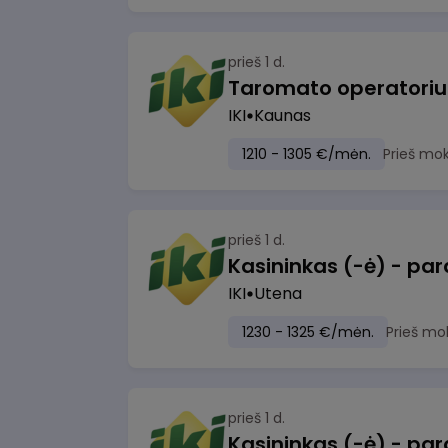
prieš 1 d.
IKI
Kaunas
1210 - 1305 €/mėn.
Prieš mo
prieš 1 d.
IKI
Utena
1230 - 1325 €/mėn.
Prieš mo
prieš 1 d.