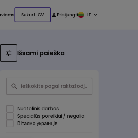
aviams
Sukurti CV
Prisijungti
LT
Išsami paieška
Nuotolinis darbas
Specialūs poreikiai / negalia
Вітаємо українців