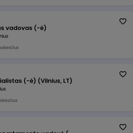
us vadovas (-ė)
lnius
mokesčius
alistas (-ė) (Vilnius, LT)
ius
okesčius