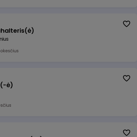
halteris(ė)
lnius
mokesčius
 (-ė)
sčius