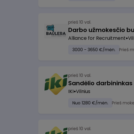
prieš 10 val.
Darbo užmokesčio bu
Alliance for Recruitment
Vi
3000 - 3650 €/mėn.
Prieš 
prieš 10 val.
Sandėlio darbininkas
IKI
Vilnius
Nuo 1280 €/mėn.
Prieš moke
prieš 10 val.