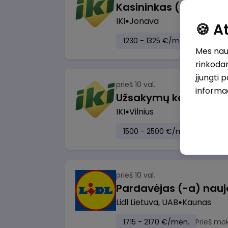
IKI
Jonava
🍪 
1230 - 1325 €/mėn.
Prieš mo
Mes naud
rinkodar
įjungti 
prieš 10 val.
informa
IKI
Vilnius
1500 - 2500 €/mėn.
Prieš m
prieš 10 val.
Lidl Lietuva, UAB
Kaunas
1715 - 2170 €/mėn.
Prieš mo