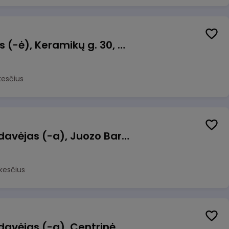
Taromato operatorius (-ė), Keramikų g. 30, Neveronys
kesčius
Kasininkas (-ė) - pardavėjas (-a), Juozo Bartašiaus g. 1, Utena
kesčius
Kasininkas (-ė) - pardavėjas (-a), Centrinė g. 62, Galgiai