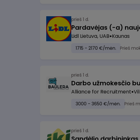
prieš 1 d.
Lidl Lietuva, UAB
Kaunas
1715 - 2170 €/mėn.
Prieš mo
prieš 1 d.
Darbo užmokesčio bu
Alliance for Recruitment
Vi
3000 - 3650 €/mėn.
Prieš 
prieš 1 d.
Sandėlio darbininkas