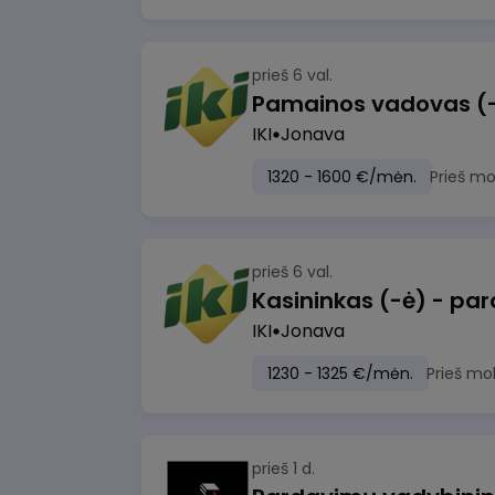
prieš 6 val.
IKI
Jonava
1320 - 1600 €/mėn.
Prieš m
prieš 6 val.
IKI
Jonava
1230 - 1325 €/mėn.
Prieš mo
prieš 1 d.