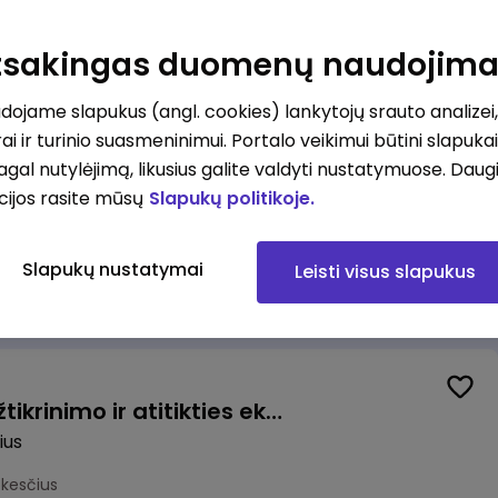
ovė (-as)
Atsakingas duomenų naudojim
mokesčius
ojame slapukus (angl. cookies) lankytojų srauto analizei,
ai ir turinio suasmeninimui. Portalo veikimui būtini slapuka
pagal nutylėjimą, likusius galite valdyti nustatymuose. Daug
cijos rasite mūsų
Slapukų politikoje.
Užsakymų komplektuotojas (-a) Pieno ir mėsos sandėlyje
Slapukų nustatymai
Leisti visus slapukus
okesčius
Vyriausiasis veiklos užtikrinimo ir atitikties ekspertas (-ė) (Vilnius, LT)
ius
okesčius