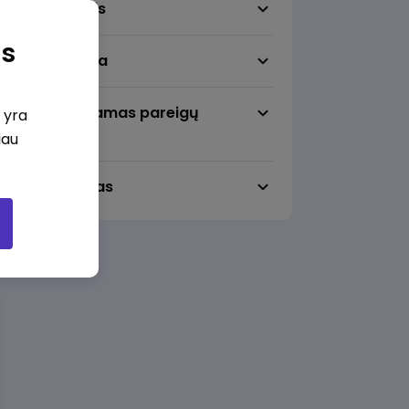
Darbo sritis
as
Darbo vieta
Pageidaujamas pareigų
i yra
lygmuo
iau
Darbo laikas