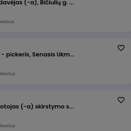
Kasininkas (-ė) - pardavėjas (-a), Bičiulių g. 36, Bukiškis, Vilnius
kesčius
Prekių surinkėjas (-a) - pickeris, Senasis Ukmergės kelias 8, Avižieniai
okesčius
Užsakymų komplektuotojas (-a) skirstymo sandėlyje
okesčius