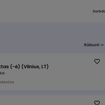
Darbd
Rūšiuoti
as (-ė) (Vilnius, LT)
ius
mokesčius