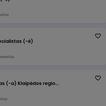
sčius
cialistas (-ė)
mokesčius
Pagalbinis darbuotojas (-a) Klaipėdos regioninėje kepykloje (indų plovime)
sčius