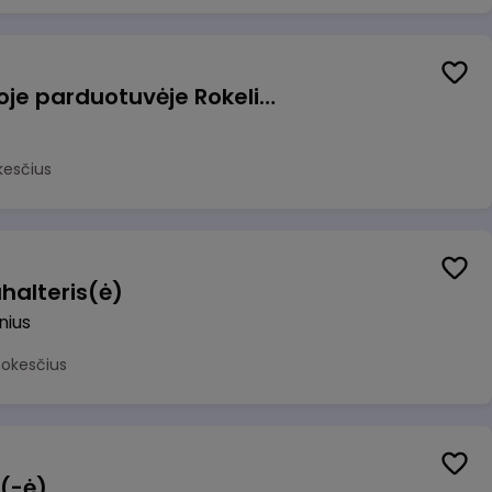
Pardavėjas (-a) naujoje parduotuvėje Rokeliuose (NEMOKAMAS TRANSPORTAS)
kesčius
halteris(ė)
lnius
mokesčius
 (-ė)