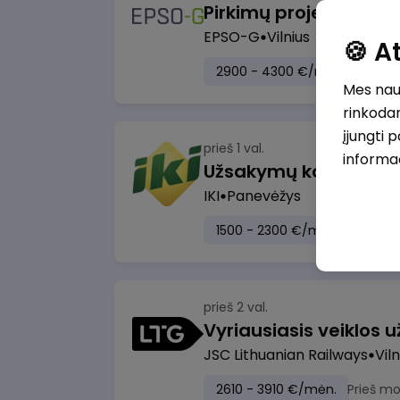
Pirkimų projektų vad
EPSO-G
Vilnius
🍪 
2900 - 4300 €/mėn.
Prieš 
Mes naud
rinkodar
įjungti 
prieš 1 val.
informa
IKI
Panevėžys
1500 - 2300 €/mėn.
Prieš m
prieš 2 val.
JSC Lithuanian Railways
Viln
2610 - 3910 €/mėn.
Prieš m