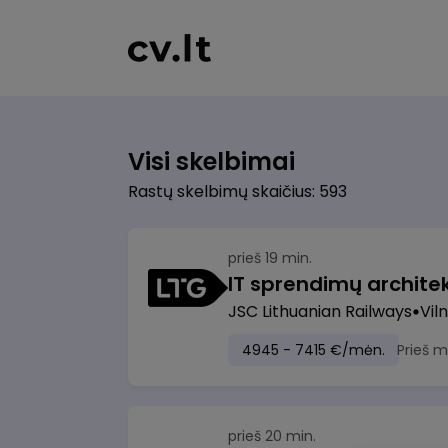
Visi skelbimai
Rastų skelbimų skaičius: 593
prieš 19 min.
IT sprendimų architekt
JSC Lithuanian Railways
Viln
4945 - 7415 €/mėn.
Prieš 
prieš 20 min.