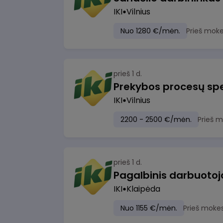
IKI
Vilnius
Nuo 1280 €/mėn.
Prieš moke
prieš 1 d.
Prekybos procesų spe
IKI
Vilnius
2200 - 2500 €/mėn.
Prieš 
prieš 1 d.
IKI
Klaipėda
Nuo 1155 €/mėn.
Prieš moke