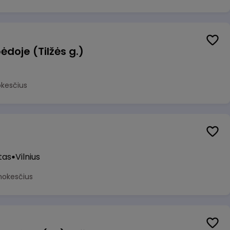
ėdoje (Tilžės g.)
okesčius
tas
Vilnius
mokesčius