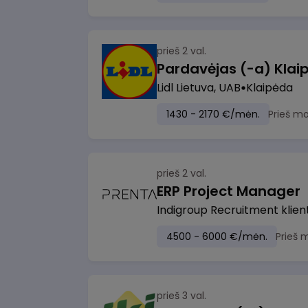
prieš 2 val.
Pardavėjas (-a) Klaip
Lidl Lietuva, UAB
Klaipėda
1430 - 2170 €/mėn.
Prieš m
prieš 2 val.
ERP Project Manager
Indigroup Recruitment klien
4500 - 6000 €/mėn.
Prieš 
prieš 3 val.