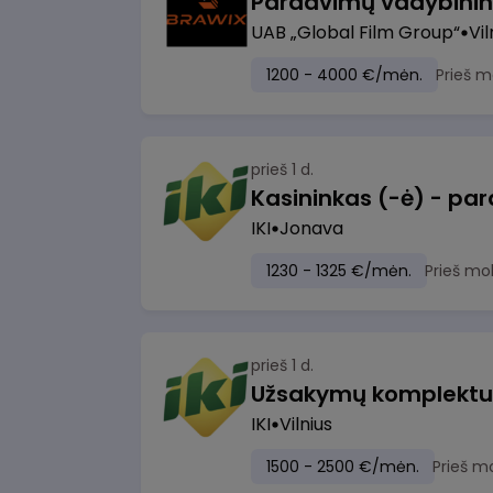
UAB „Global Film Group“
Vil
1200 - 4000 €/mėn.
Prieš m
prieš 1 d.
IKI
Jonava
1230 - 1325 €/mėn.
Prieš mo
prieš 1 d.
IKI
Vilnius
1500 - 2500 €/mėn.
Prieš m