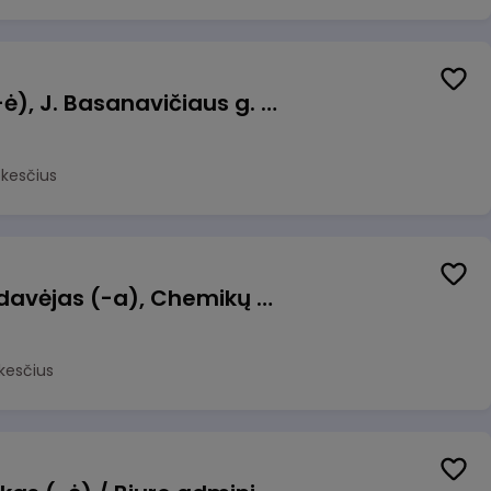
Pamainos vadovas (-ė), J. Basanavičiaus g. 6, Jonava
okesčius
Kasininkas (-ė) - pardavėjas (-a), Chemikų g. 1, Jonava
kesčius