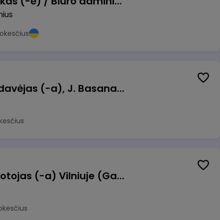
Pardavimų vadybininkas (-ė) / Biuro administratorius (-ė) (B2B)
nius
okesčius
Kasininkas (-ė) - pardavėjas (-a), J. Basanavičiaus g. 6, Jonava
kesčius
Užsakymų komplektuotojas (-a) Vilniuje (Gariūnai)
okesčius