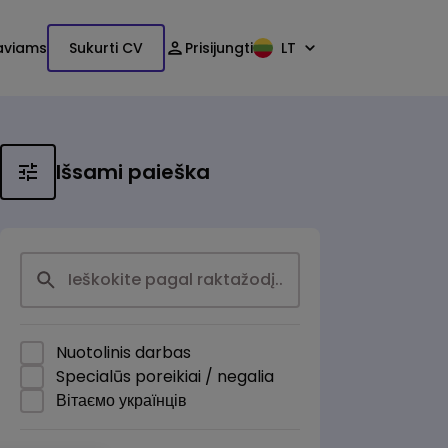
aviams
Sukurti CV
Prisijungti
LT
Išsami paieška
Nuotolinis darbas
Specialūs poreikiai / negalia
Вітаємо українців