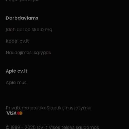
Darbdaviams
Įdėti darbo skelbimą
Kodėl cv.lt
Naudojimosi sąlygos
Apie cv.lt
Apie mus
Privatumo politika
Slapukų nustatymai
© 1999 - 2026 CV.lt Visos teisės saugomos