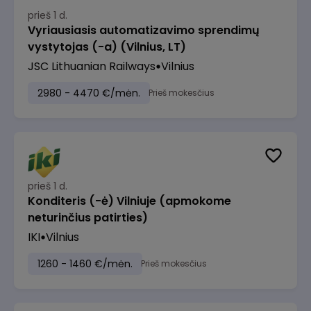
prieš 1 d.
Vyriausiasis automatizavimo sprendimų
vystytojas (-a) (Vilnius, LT)
JSC Lithuanian Railways
Vilnius
2980 - 4470 €/mėn.
Prieš mokesčius
prieš 1 d.
Konditeris (-ė) Vilniuje (apmokome
neturinčius patirties)
IKI
Vilnius
1260 - 1460 €/mėn.
Prieš mokesčius