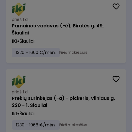
prieš 1 d.
Pamainos vadovas (-ė), Birutės g. 49,
Šiauliai
IKI
Šiauliai
1320 - 1600 €/mėn.
Prieš mokesčius
prieš 1 d.
Prekių surinkėjas (-a) - pickeris, Vilniaus g.
220 - 1, Šiauliai
IKI
Šiauliai
1230 - 1968 €/mėn.
Prieš mokesčius