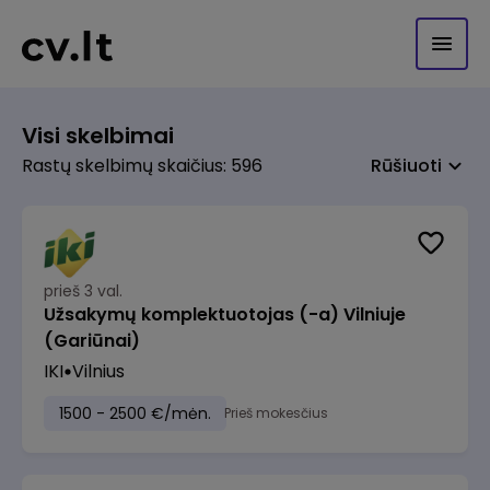
Visi skelbimai
Rastų skelbimų skaičius: 596
Rūšiuoti
prieš 3 val.
Užsakymų komplektuotojas (-a) Vilniuje
(Gariūnai)
IKI
Vilnius
1500 - 2500 €/mėn.
Prieš mokesčius