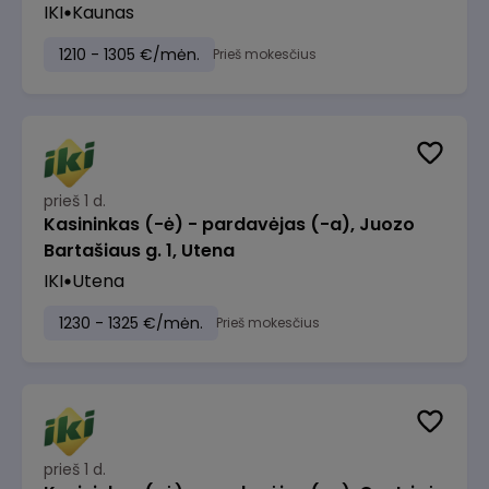
IKI
Kaunas
1210 - 1305 €/mėn.
Prieš mokesčius
prieš 1 d.
Kasininkas (-ė) - pardavėjas (-a), Juozo
Bartašiaus g. 1, Utena
IKI
Utena
1230 - 1325 €/mėn.
Prieš mokesčius
prieš 1 d.