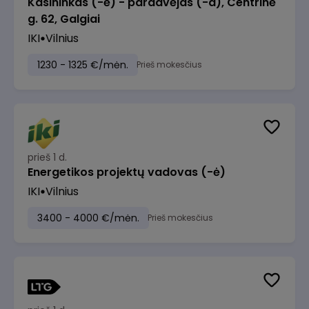
Kasininkas (-ė) - pardavėjas (-a), Centrinė
g. 62, Galgiai
IKI
Vilnius
1230 - 1325 €/mėn.
Prieš mokesčius
prieš 1 d.
Energetikos projektų vadovas (-ė)
IKI
Vilnius
3400 - 4000 €/mėn.
Prieš mokesčius