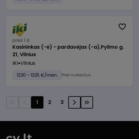
prieš 1 d.
Kasininkas (-ė) - pardavėjas (-a),Pylimo g.
21, Vilnius
IKI
Vilnius
1230 - 1325 €/mėn.
Prieš mokesčius
1
2
3