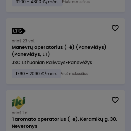
3200 - 4800 €/mėn.
Prieš mokesčius
prieš 23 val.
Manevrų operatorius (-ė) (Panevėžys)
(Panevėžys, LT)
JSC Lithuanian Railways
Panevėžys
1760 - 2090 €/mėn.
Prieš mokesčius
prieš 1 d.
Taromato operatorius (-ė), Keramikų g. 30,
Neveronys