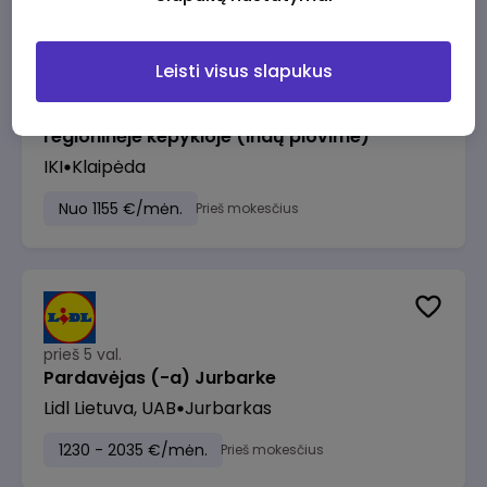
Leisti visus slapukus
prieš 3 val.
Pagalbinis darbuotojas (-a) Klaipėdos
regioninėje kepykloje (indų plovime)
IKI
Klaipėda
Nuo 1155 €/mėn.
Prieš mokesčius
prieš 5 val.
Pardavėjas (-a) Jurbarke
Lidl Lietuva, UAB
Jurbarkas
1230 - 2035 €/mėn.
Prieš mokesčius