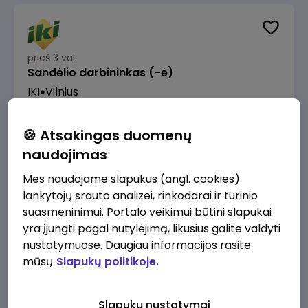
prieš 3 val.
Sandėlio darbininkas (-ė)
IKI
Vilnius
Nuo 1280 €/mėn.
Prieš mokesčius
🍪 Atsakingas duomenų
naudojimas
Mes naudojame slapukus (angl. cookies)
lankytojų srauto analizei, rinkodarai ir turinio
prieš 3 val.
suasmeninimui. Portalo veikimui būtini slapukai
Prekybos procesų specialistas (-ė)
yra įjungti pagal nutylėjimą, likusius galite valdyti
IKI
Vilnius
nustatymuose. Daugiau informacijos rasite
mūsų
Slapukų politikoje.
2200 - 2500 €/mėn.
Prieš mokesčius
Slapukų nustatymai