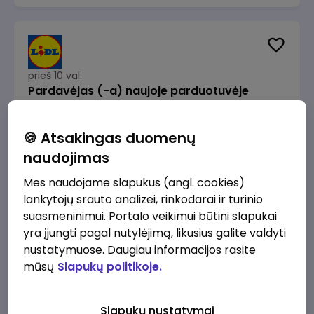
prieš 10 val.
Pardavėjas (-a) naujoje parduotuvėje
Rokeliuose (NEMOKAMAS TRANSPORTAS)
Lidl Lietuva, UAB
Kaunas
🍪 Atsakingas duomenų
1715 - 2170 €/mėn.
Prieš mokesčius
naudojimas
Mes naudojame slapukus (angl. cookies)
lankytojų srauto analizei, rinkodarai ir turinio
suasmeninimui. Portalo veikimui būtini slapukai
yra įjungti pagal nutylėjimą, likusius galite valdyti
prieš 10 val.
nustatymuose. Daugiau informacijos rasite
Darbo užmokesčio buhalteris(ė)
mūsų
Slapukų politikoje.
Alliance for Recruitment
Vilnius
3000 - 3650 €/mėn.
Slapukų nustatymai
Prieš mokesčius