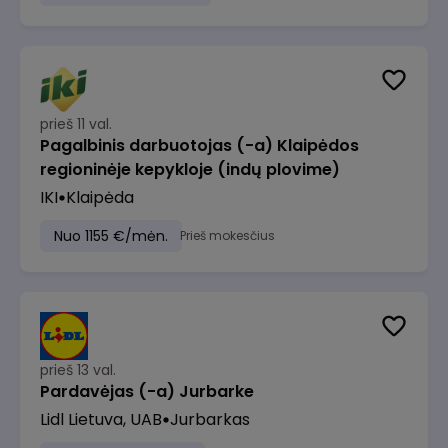
prieš 11 val.
Pagalbinis darbuotojas (-a) Klaipėdos
regioninėje kepykloje (indų plovime)
IKI
Klaipėda
Nuo 1155 €/mėn.
Prieš mokesčius
prieš 13 val.
Pardavėjas (-a) Jurbarke
Lidl Lietuva, UAB
Jurbarkas