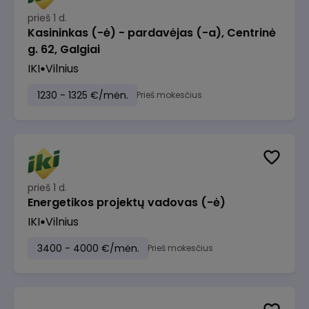
prieš 1 d.
Kasininkas (-ė) - pardavėjas (-a), Centrinė
g. 62, Galgiai
IKI
Vilnius
1230 - 1325 €/mėn.
Prieš mokesčius
prieš 1 d.
Energetikos projektų vadovas (-ė)
IKI
Vilnius
3400 - 4000 €/mėn.
Prieš mokesčius