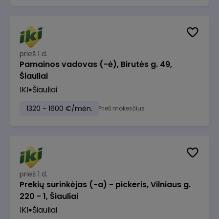
prieš 1 d.
Pamainos vadovas (-ė), Birutės g. 49,
Šiauliai
IKI
Šiauliai
1320 - 1600 €/mėn.
Prieš mokesčius
prieš 1 d.
Prekių surinkėjas (-a) - pickeris, Vilniaus g.
220 - 1, Šiauliai
IKI
Šiauliai