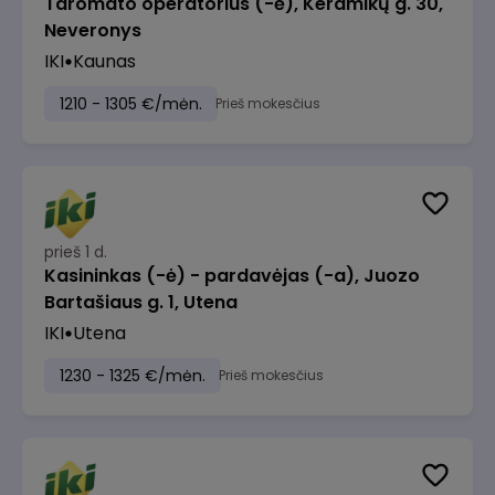
Taromato operatorius (-ė), Keramikų g. 30,
Neveronys
IKI
Kaunas
1210 - 1305 €/mėn.
Prieš mokesčius
prieš 1 d.
Kasininkas (-ė) - pardavėjas (-a), Juozo
Bartašiaus g. 1, Utena
IKI
Utena
1230 - 1325 €/mėn.
Prieš mokesčius