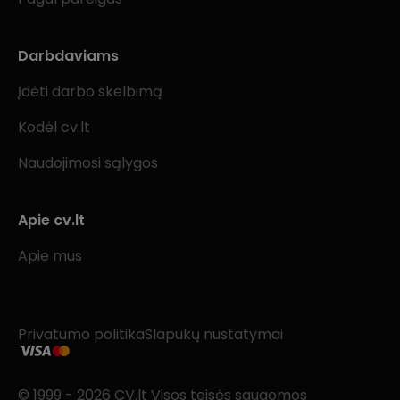
Darbdaviams
Įdėti darbo skelbimą
Kodėl cv.lt
Naudojimosi sąlygos
Apie cv.lt
Apie mus
Privatumo politika
Slapukų nustatymai
© 1999 - 2026 CV.lt Visos teisės saugomos