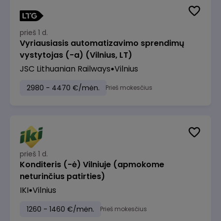
prieš 1 d.
Vyriausiasis automatizavimo sprendimų
vystytojas (-a) (Vilnius, LT)
JSC Lithuanian Railways
Vilnius
2980 - 4470 €/mėn.
Prieš mokesčius
prieš 1 d.
Konditeris (-ė) Vilniuje (apmokome
neturinčius patirties)
IKI
Vilnius
1260 - 1460 €/mėn.
Prieš mokesčius