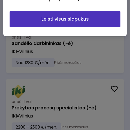
Leisti visus slapukus
prieš 11 val.
Sandėlio darbininkas (-ė)
IKI
Vilnius
Nuo 1280 €/mėn.
Prieš mokesčius
prieš 11 val.
Prekybos procesų specialistas (-ė)
IKI
Vilnius
2200 - 2500 €/mėn.
Prieš mokesčius