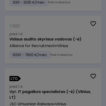
1230 - 2035 €/mėn.
Prieš mokesčius
prieš 1 d.
Vidaus audito skyriaus vadovas (-ė)
Alliance for Recruitment
Vilnius
6200 - 7800 €/mėn.
Prieš mokesčius
prieš 1 d.
Vyr. IT pagalbos specialistas (-ė) (Vilnius,
LT)
JSC Lithuanian Railways
Vilnius