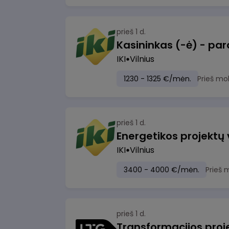
prieš 1 d.
IKI
Vilnius
1230 - 1325 €/mėn.
Prieš mo
prieš 1 d.
Energetikos projektų
IKI
Vilnius
3400 - 4000 €/mėn.
Prieš 
prieš 1 d.