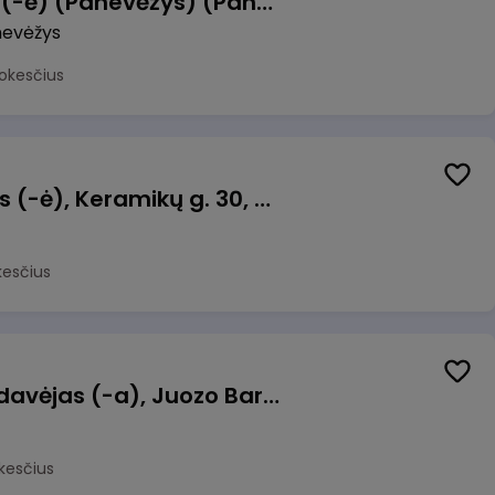
Manevrų operatorius (-ė) (Panevėžys) (Panevėžys, LT)
evėžys
okesčius
Taromato operatorius (-ė), Keramikų g. 30, Neveronys
kesčius
Kasininkas (-ė) - pardavėjas (-a), Juozo Bartašiaus g. 1, Utena
kesčius