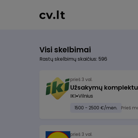
Visi skelbimai
Rastų skelbimų skaičius: 596
prieš 3 val.
IKI
Vilnius
1500 - 2500 €/mėn.
Prieš m
prieš 3 val.