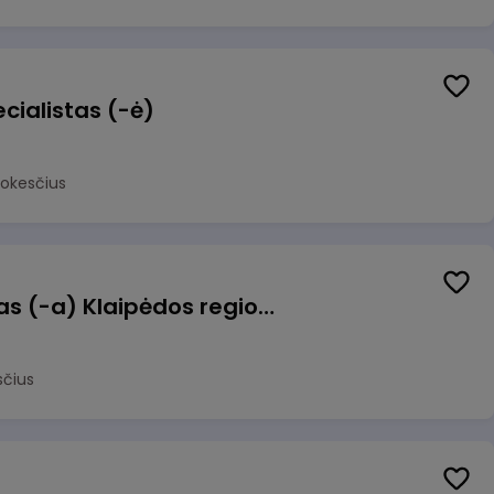
cialistas (-ė)
mokesčius
Pagalbinis darbuotojas (-a) Klaipėdos regioninėje kepykloje (indų plovime)
sčius