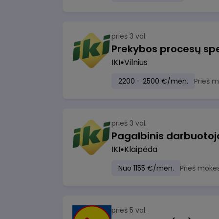
prieš 3 val.
Prekybos procesų spe
IKI
Vilnius
2200 - 2500 €/mėn.
Prieš 
prieš 3 val.
IKI
Klaipėda
Nuo 1155 €/mėn.
Prieš moke
prieš 5 val.