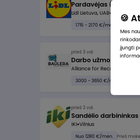
Lidl Lietuva, UAB
Kaunas
🍪 
1715 - 2170 €/mėn.
Prieš mo
Mes naud
rinkodar
įjungti 
prieš 3 val.
informa
Darbo užmokesčio bu
Alliance for Recruitment
Vi
3000 - 3650 €/mėn.
Prieš 
prieš 3 val.
Sandėlio darbininkas
IKI
Vilnius
Nuo 1280 €/mėn.
Prieš moke