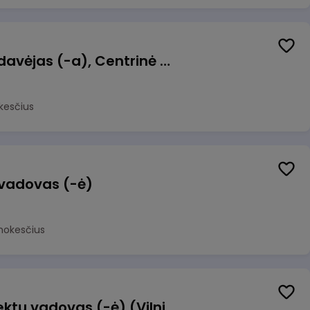
Kasininkas (-ė) - pardavėjas (-a), Centrinė g. 62, Galgiai
kesčius
 vadovas (-ė)
mokesčius
Transformacijos projektų vadovas (-ė) (Vilnius, LT)