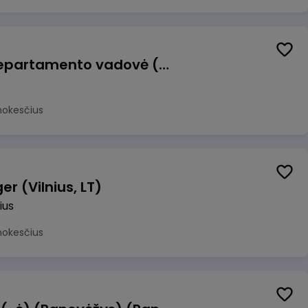
Veiklos atsparumo departamento vadovė (-as)
mokesčius
r (Vilnius, LT)
ius
mokesčius