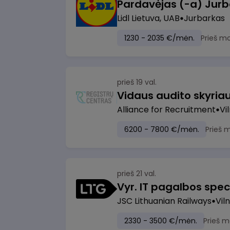
Pardavėjas (-a) Jurb
Lidl Lietuva, UAB
Jurbarkas
1230 - 2035 €/mėn.
Prieš m
prieš 19 val.
Vidaus audito skyria
Alliance for Recruitment
Vi
6200 - 7800 €/mėn.
Prieš 
prieš 21 val.
Vyr. IT pagalbos speci
JSC Lithuanian Railways
Viln
2330 - 3500 €/mėn.
Prieš m