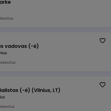
arke
okesčius
us vadovas (-ė)
lnius
mokesčius
alistas (-ė) (Vilnius, LT)
ius
okesčius