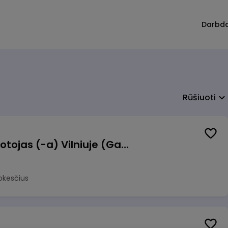
Darbd
Rūšiuoti
Užsakymų komplektuotojas (-a) Vilniuje (Gariūnai)
okesčius