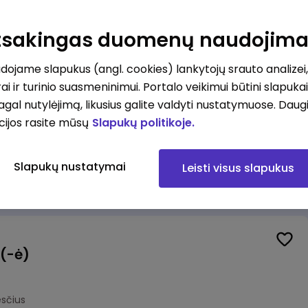
Pardavėjas (-a) naujoje parduotuvėje Rokeliuose (NEMOKAMAS TRANSPORTAS)
Atsakingas duomenų naudojim
kesčius
ojame slapukus (angl. cookies) lankytojų srauto analizei,
ai ir turinio suasmeninimui. Portalo veikimui būtini slapuka
pagal nutylėjimą, likusius galite valdyti nustatymuose. Daug
cijos rasite mūsų
Slapukų politikoje.
halteris(ė)
lnius
Slapukų nustatymai
Leisti visus slapukus
mokesčius
 (-ė)
sčius