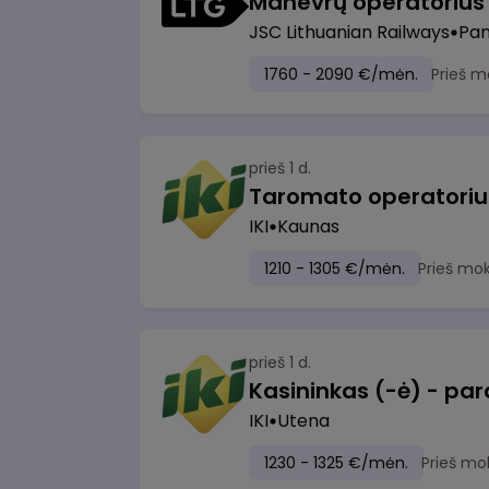
JSC Lithuanian Railways
Pan
1760 - 2090 €/mėn.
Prieš m
prieš 1 d.
IKI
Kaunas
1210 - 1305 €/mėn.
Prieš mo
prieš 1 d.
IKI
Utena
1230 - 1325 €/mėn.
Prieš mo