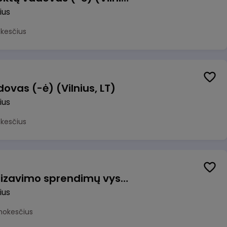
ius
okesčius
ovas (-ė) (Vilnius, LT)
ius
okesčius
Vyriausiasis automatizavimo sprendimų vystytojas (-a) (Vilnius, LT)
ius
mokesčius