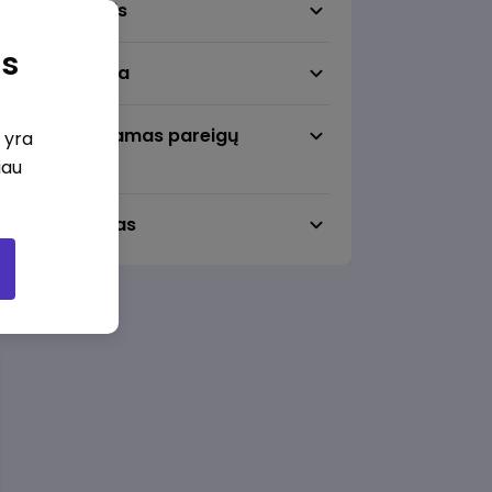
Darbo sritis
as
Darbo vieta
Pageidaujamas pareigų
i yra
lygmuo
iau
Darbo laikas