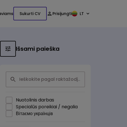
aviams
Sukurti CV
Prisijungti
LT
Išsami paieška
Nuotolinis darbas
Specialūs poreikiai / negalia
Вітаємо українців