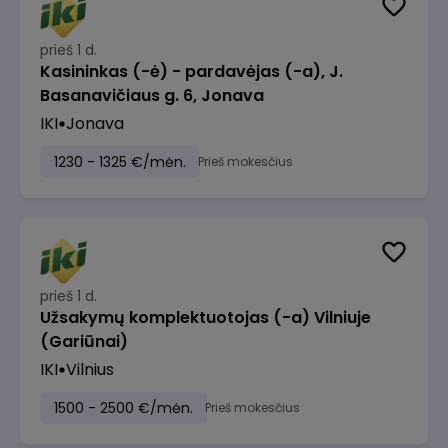
prieš 1 d.
Kasininkas (-ė) - pardavėjas (-a), J.
Basanavičiaus g. 6, Jonava
IKI
Jonava
1230 - 1325 €/mėn.
Prieš mokesčius
prieš 1 d.
Užsakymų komplektuotojas (-a) Vilniuje
(Gariūnai)
IKI
Vilnius
1500 - 2500 €/mėn.
Prieš mokesčius