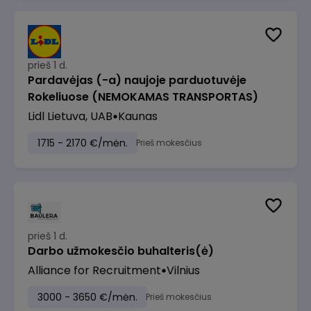
prieš 1 d.
Pardavėjas (-a) naujoje parduotuvėje
Rokeliuose (NEMOKAMAS TRANSPORTAS)
Lidl Lietuva, UAB
Kaunas
1715 - 2170 €/mėn.
Prieš mokesčius
prieš 1 d.
Darbo užmokesčio buhalteris(ė)
Alliance for Recruitment
Vilnius
3000 - 3650 €/mėn.
Prieš mokesčius