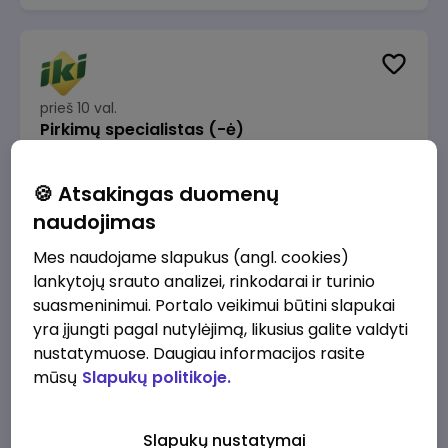
prieš 10 val.
Pirkimų specialistas (-ė)
IKI
Vilnius
🍪 Atsakingas duomenų
1600 - 1900 €/mėn.
Prieš mokesčius
naudojimas
Mes naudojame slapukus (angl. cookies)
lankytojų srauto analizei, rinkodarai ir turinio
suasmeninimui. Portalo veikimui būtini slapukai
yra įjungti pagal nutylėjimą, likusius galite valdyti
prieš 11 val.
IT sprendimų architektas (-ė) (Vilnius, LT)
nustatymuose. Daugiau informacijos rasite
mūsų
Slapukų politikoje.
JSC Lithuanian Railways
Vilnius
4945 - 7415 €/mėn.
Prieš mokesčius
Slapukų nustatymai