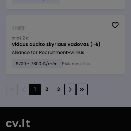
prieš 2 d.
Vidaus audito skyriaus vadovas (-ė)
Alliance for Recruitment
Vilnius
6200 - 7800 €/mėn.
Prieš mokesčius
1
2
3