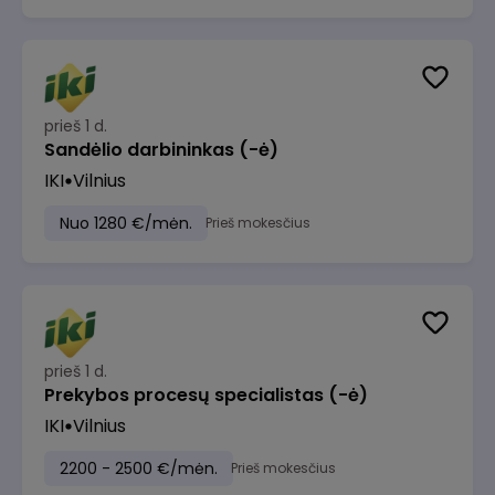
prieš 1 d.
Sandėlio darbininkas (-ė)
IKI
Vilnius
Nuo 1280 €/mėn.
Prieš mokesčius
prieš 1 d.
Prekybos procesų specialistas (-ė)
IKI
Vilnius
2200 - 2500 €/mėn.
Prieš mokesčius