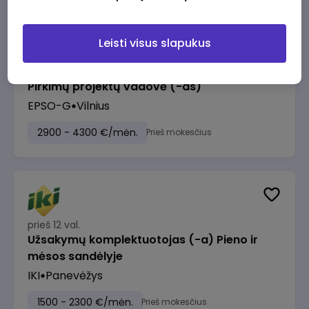
Leisti visus slapukus
prieš 11 val.
Pirkimų projektų vadovė (-as)
EPSO-G
Vilnius
2900 - 4300 €/mėn.
Prieš mokesčius
prieš 12 val.
Užsakymų komplektuotojas (-a) Pieno ir
mėsos sandėlyje
IKI
Panevėžys
1500 - 2300 €/mėn.
Prieš mokesčius