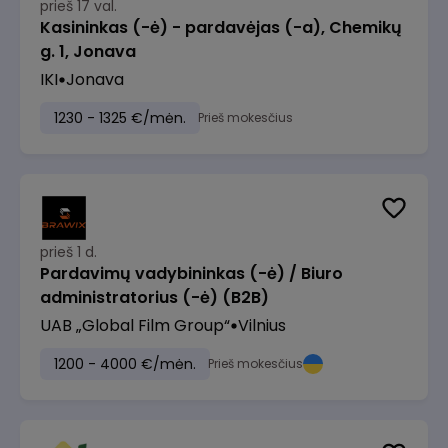
prieš 17 val.
Kasininkas (-ė) - pardavėjas (-a), Chemikų
g. 1, Jonava
IKI
Jonava
1230 - 1325 €/mėn.
Prieš mokesčius
prieš 1 d.
Pardavimų vadybininkas (-ė) / Biuro
administratorius (-ė) (B2B)
UAB „Global Film Group“
Vilnius
1200 - 4000 €/mėn.
Prieš mokesčius