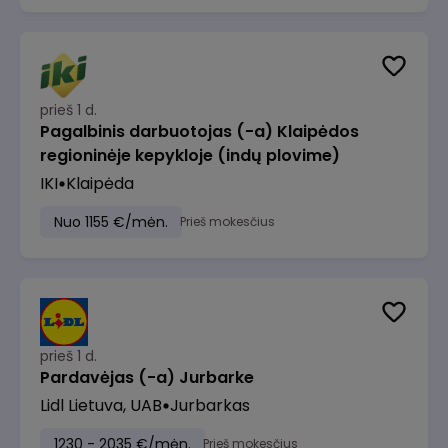
prieš 1 d.
Pagalbinis darbuotojas (-a) Klaipėdos
regioninėje kepykloje (indų plovime)
IKI
Klaipėda
Nuo 1155 €/mėn.
Prieš mokesčius
prieš 1 d.
Pardavėjas (-a) Jurbarke
Lidl Lietuva, UAB
Jurbarkas
1230 - 2035 €/mėn.
Prieš mokesčius