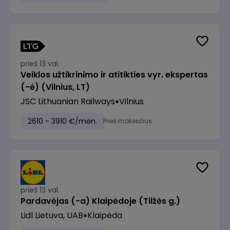
prieš 13 val.
Veiklos užtikrinimo ir atitikties vyr. ekspertas
(-ė) (Vilnius, LT)
JSC Lithuanian Railways
Vilnius
2610 - 3910 €/mėn.
Prieš mokesčius
prieš 13 val.
Pardavėjas (-a) Klaipėdoje (Tilžės g.)
Lidl Lietuva, UAB
Klaipėda