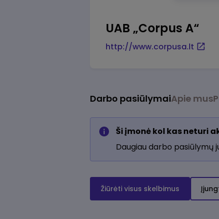
UAB „Corpus A“
http://www.corpusa.lt
Darbo pasiūlymai
Apie mus
P
Ši įmonė kol kas neturi 
Daugiau darbo pasiūlymų 
Žiūrėti visus skelbimus
Įjung