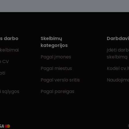
ms darbo
Skelbimų
Darbdav
kategorijos
skelbimai
Įdėti dar
Pagal įmones
skelbimą
o CV
Pagal miestus
Kodėl cv.l
oti
Pagal verslo sritis
Naudojimo
i sąlygos
Pagal pareigas