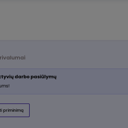
rivalumai
aktyvių darbo pasiūlymų
jums!
ti priminimą