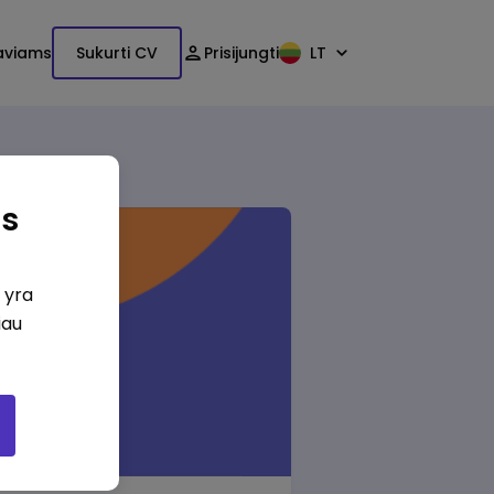
aviams
Sukurti CV
Prisijungti
LT
as
i yra
iau