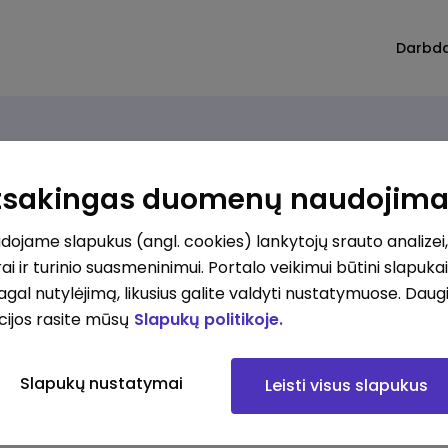
Darbd
Atsakingas duomenų naudojim
ojame slapukus (angl. cookies) lankytojų srauto analizei,
ai ir turinio suasmeninimui. Portalo veikimui būtini slapuka
pagal nutylėjimą, likusius galite valdyti nustatymuose. Daug
cijos rasite mūsų
Slapukų politikoje.
Slapukų nustatymai
Leisti visus slapukus