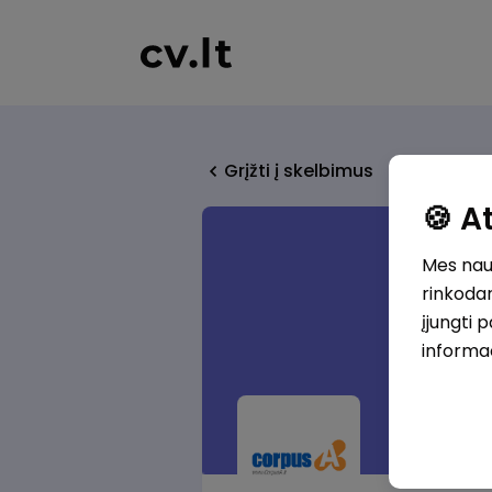
Grįžti į skelbimus
🍪 
Mes naud
rinkodar
įjungti 
informa