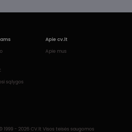
iams
Apie cv.lt
bo
Apie mus
t
si sąlygos
© 1999 - 2026 CV.lt Visos teisės saugomos