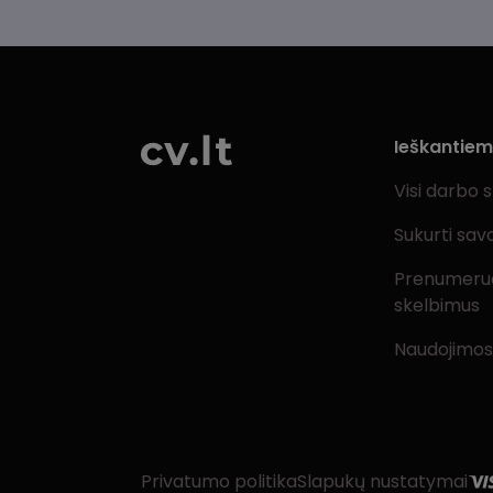
Ieškantie
Visi darbo 
Sukurti sav
Prenumeru
skelbimus
Naudojimos
Privatumo politika
Slapukų nustatymai