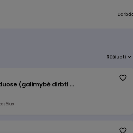
Darbd
Rūšiuoti
Krovėjas (-a) Ringauduose (galimybė dirbti nepilnu etatu)
a
kesčius