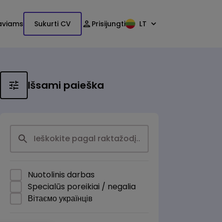
aviams
Sukurti CV
Prisijungti
LT
Išsami paieška
Nuotolinis darbas
Specialūs poreikiai / negalia
Вітаємо українців