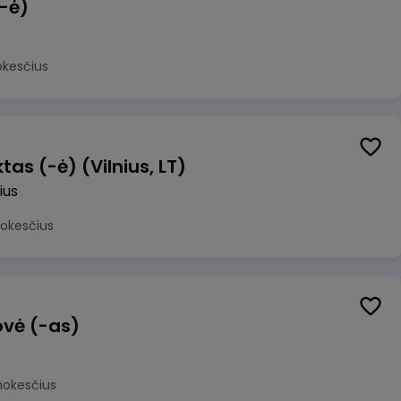
(-ė)
okesčius
as (-ė) (Vilnius, LT)
ius
mokesčius
ovė (-as)
mokesčius