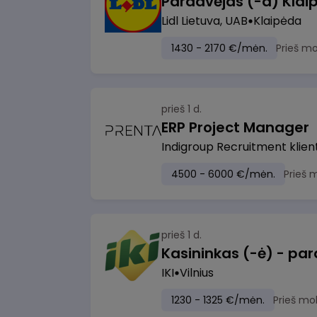
Pardavėjas (-a) Klaip
Lidl Lietuva, UAB
Klaipėda
1430 - 2170 €/mėn.
Prieš m
prieš 1 d.
ERP Project Manager
Indigroup Recruitment klien
4500 - 6000 €/mėn.
Prieš 
prieš 1 d.
IKI
Vilnius
1230 - 1325 €/mėn.
Prieš mo