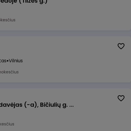
ėdoje (Tilžės g.)
okesčius
tas
Vilnius
mokesčius
Kasininkas (-ė) - pardavėjas (-a), Bičiulių g. 36, Bukiškis, Vilnius
kesčius