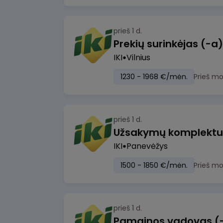
prieš 1 d.
IKI
Vilnius
1230 - 1968 €/mėn.
Prieš m
prieš 1 d.
IKI
Panevėžys
1500 - 1850 €/mėn.
Prieš m
prieš 1 d.