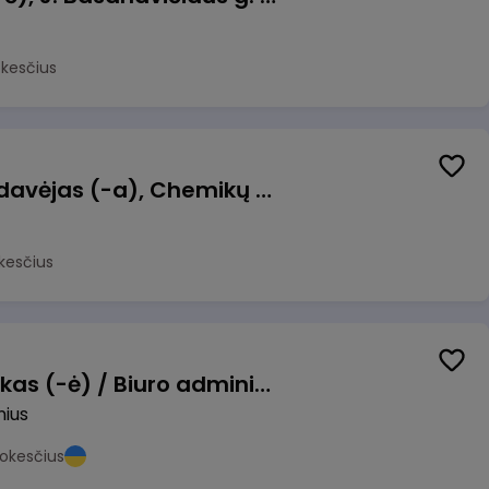
okesčius
Kasininkas (-ė) - pardavėjas (-a), Chemikų g. 1, Jonava
kesčius
Pardavimų vadybininkas (-ė) / Biuro administratorius (-ė) (B2B)
nius
okesčius