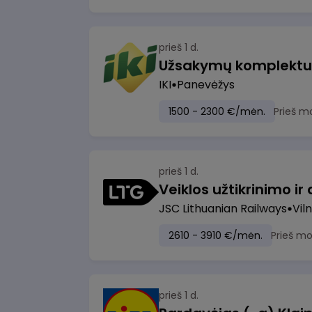
prieš 1 d.
IKI
Panevėžys
1500 - 2300 €/mėn.
Prieš m
prieš 1 d.
JSC Lithuanian Railways
Viln
2610 - 3910 €/mėn.
Prieš m
prieš 1 d.