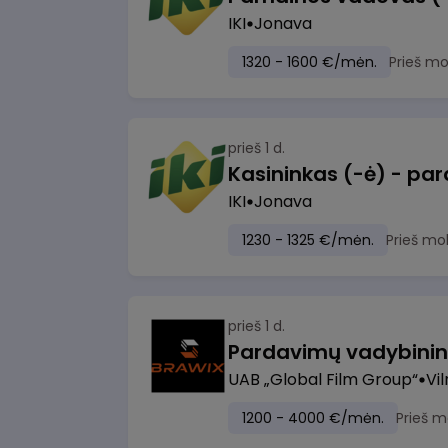
IKI
Jonava
1320 - 1600 €/mėn.
Prieš m
prieš 1 d.
IKI
Jonava
1230 - 1325 €/mėn.
Prieš mo
prieš 1 d.
UAB „Global Film Group“
Vil
1200 - 4000 €/mėn.
Prieš m