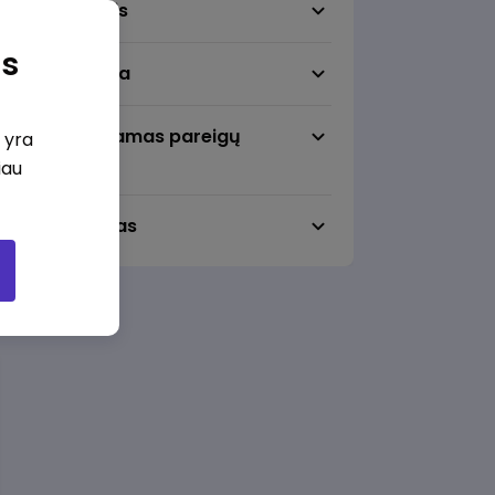
Darbo sritis
as
Darbo vieta
Pageidaujamas pareigų
i yra
lygmuo
iau
Darbo laikas