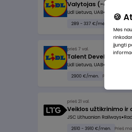
Lidl Lietuva, UAB
Marijampol
🍪 
289 - 337 €/mėn.
Prieš mok
Mes naud
rinkodar
įjungti 
prieš 7 val.
informa
Lidl Lietuva, UAB
Vilnius
2900 €/mėn.
Prieš mokesči
prieš 21 val.
JSC Lithuanian Railways
Radv
2610 - 3910 €/mėn.
Prieš m