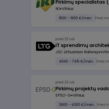
Pirkimų specialistas 
IKI
Vilnius
1600 - 1900 €/mėn.
Prieš m
prieš 23 val.
IT sprendimų architekt
JSC Lithuanian Railways
Viln
4945 - 7415 €/mėn.
Prieš 
prieš 23 val.
Pirkimų projektų vad
EPSO-G
Vilnius
2900 - 4300 €/mėn.
Prieš 