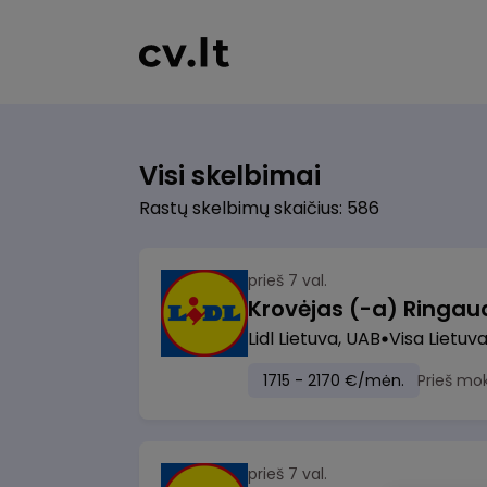
Visi skelbimai
Rastų skelbimų skaičius: 586
prieš 7 val.
Lidl Lietuva, UAB
Visa Lietuv
1715 - 2170 €/mėn.
Prieš mo
prieš 7 val.