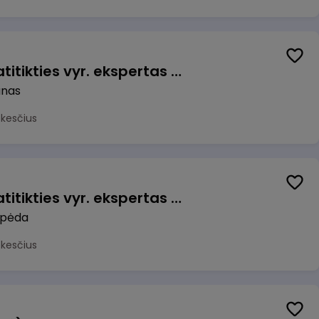
Veiklos užtikrinimo ir atitikties vyr. ekspertas (-ė) (Kaunas) (Kaunas, LT)
unas
okesčius
Veiklos užtikrinimo ir atitikties vyr. ekspertas (-ė) (Klaipėda) (Klaipėda, LT)
ipėda
okesčius