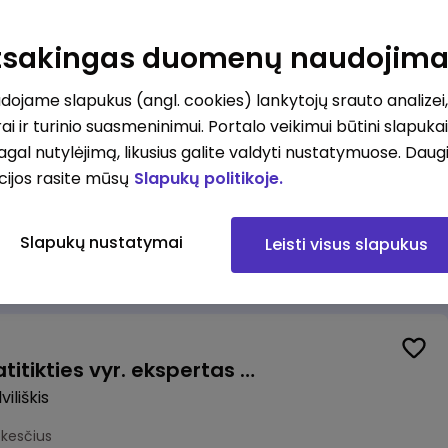
Valytojas (-a) Marijampolėje (Palangos g.) (0,25 etatu)
ė
Atsakingas duomenų naudojim
esčius
ojame slapukus (angl. cookies) lankytojų srauto analizei,
ai ir turinio suasmeninimui. Portalo veikimui būtini slapuka
pagal nutylėjimą, likusius galite valdyti nustatymuose. Daug
cijos rasite mūsų
Slapukų politikoje.
Talent Development Project Manager (fixed term - 1.5 years)
Slapukų nustatymai
Leisti visus slapukus
us
Veiklos užtikrinimo ir atitikties vyr. ekspertas (-ė) (Radviliškis) (Radviliškis, LT)
iliškis
okesčius