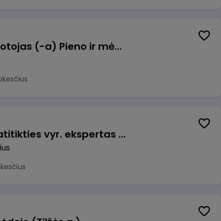
Užsakymų komplektuotojas (-a) Pieno ir mėsos sandėlyje
okesčius
Veiklos užtikrinimo ir atitikties vyr. ekspertas (-ė) (Vilnius, LT)
ius
okesčius