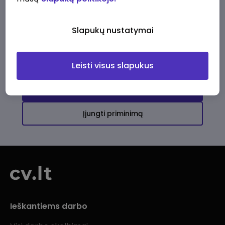
Ši įmonė kol kas neturi aktyvių
darbo pasiūlymų
Slapukų nustatymai
Daugiau darbo pasiūlymų jums!
Leisti visus slapukus
Žiūrėti visus skelbimus
Įjungti priminimą
Ieškantiems darbo