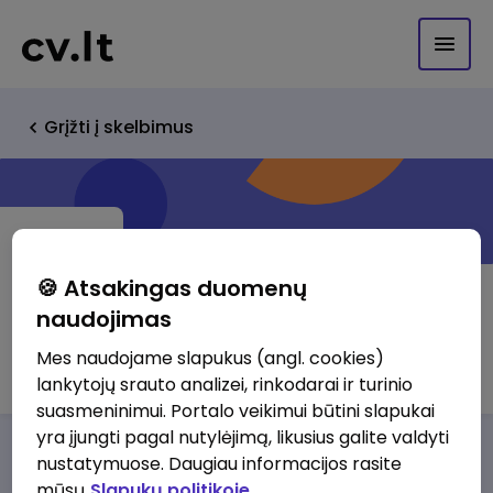
Grįžti į skelbimus
🍪 Atsakingas duomenų
naudojimas
Valauskas ir Ko, MB
Mes naudojame slapukus (angl. cookies)
lankytojų srauto analizei, rinkodarai ir turinio
suasmeninimui. Portalo veikimui būtini slapukai
yra įjungti pagal nutylėjimą, likusius galite valdyti
Darbo pasiūlymai
Apie mus
Privalumai
nustatymuose. Daugiau informacijos rasite
mūsų
Slapukų politikoje.