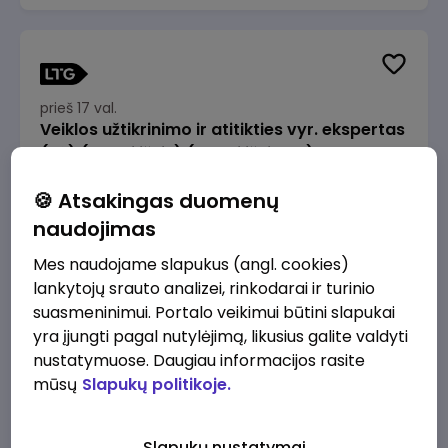
prieš 17 val.
Veiklos užtikrinimo ir atitikties vyr. ekspertas
(-ė) (Radviliškis) (Radviliškis, LT)
JSC Lithuanian Railways
Radviliškis
🍪 Atsakingas duomenų
2610 - 3910 €/mėn.
Prieš mokesčius
naudojimas
Mes naudojame slapukus (angl. cookies)
lankytojų srauto analizei, rinkodarai ir turinio
suasmeninimui. Portalo veikimui būtini slapukai
yra įjungti pagal nutylėjimą, likusius galite valdyti
prieš 17 val.
nustatymuose. Daugiau informacijos rasite
Veiklos užtikrinimo ir atitikties vyr. ekspertas
mūsų
Slapukų politikoje.
(-ė) (Kaunas) (Kaunas, LT)
JSC Lithuanian Railways
Kaunas
Slapukų nustatymai