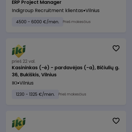
ERP Project Manager
Indigroup Recruitment klientas
Vilnius
4500 - 6000 €/mėn.
Prieš mokesčius
prieš 22 val.
Kasininkas (-ė) - pardavėjas (-a), Bičiulių g.
36, Bukiškis, Vilnius
IKI
Vilnius
1230 - 1325 €/mėn.
Prieš mokesčius