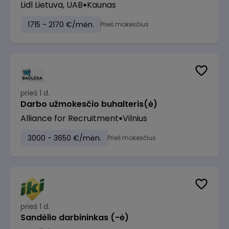
Lidl Lietuva, UAB
Kaunas
1715 - 2170 €/mėn.
Prieš mokesčius
prieš 1 d.
Darbo užmokesčio buhalteris(ė)
Alliance for Recruitment
Vilnius
3000 - 3650 €/mėn.
Prieš mokesčius
prieš 1 d.
Sandėlio darbininkas (-ė)