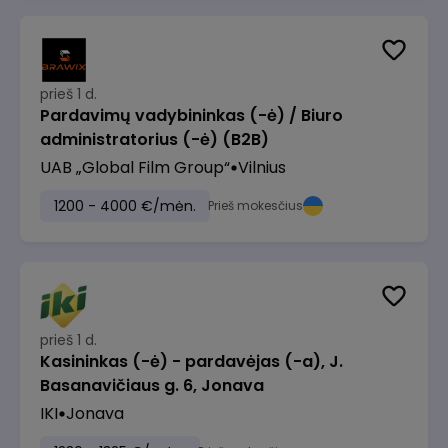
prieš 1 d.
Pardavimų vadybininkas (-ė) / Biuro
administratorius (-ė) (B2B)
UAB „Global Film Group“
Vilnius
1200 - 4000 €/mėn.
Prieš mokesčius
prieš 1 d.
Kasininkas (-ė) - pardavėjas (-a), J.
Basanavičiaus g. 6, Jonava
IKI
Jonava