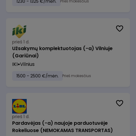
1230 - 1325 €/mėn.
Prieš mokesčius
prieš 1 d.
Užsakymų komplektuotojas (-a) Vilniuje
(Gariūnai)
IKI
Vilnius
1500 - 2500 €/mėn.
Prieš mokesčius
prieš 1 d.
Pardavėjas (-a) naujoje parduotuvėje
Rokeliuose (NEMOKAMAS TRANSPORTAS)