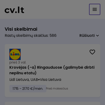
Visi skelbimai
Rastų skelbimų skaičius: 586
Rūšiuoti
prieš 3 val.
Krovėjas (-a) Ringauduose (galimybė dirbti
nepilnu etatu)
Lidl Lietuva, UAB
Visa Lietuva
1715 - 2170 €/mėn.
Prieš mokesčius