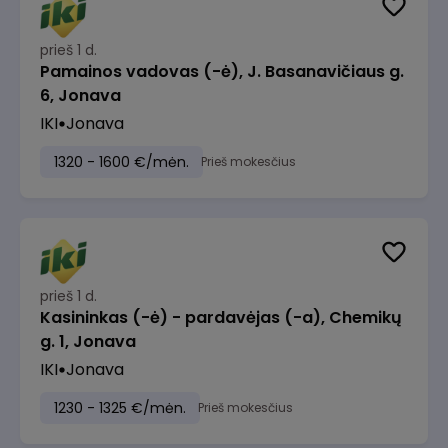
prieš 1 d.
Pamainos vadovas (-ė), J. Basanavičiaus g.
6, Jonava
IKI
Jonava
1320 - 1600 €/mėn.
Prieš mokesčius
prieš 1 d.
Kasininkas (-ė) - pardavėjas (-a), Chemikų
g. 1, Jonava
IKI
Jonava
1230 - 1325 €/mėn.
Prieš mokesčius