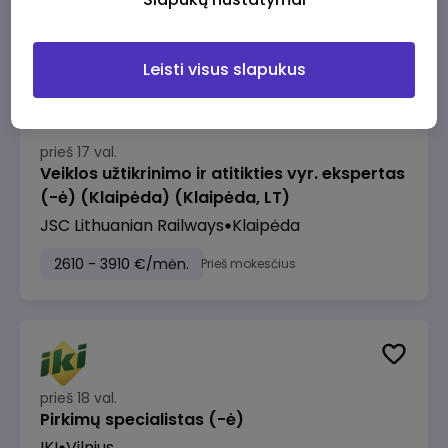
2610 - 3910 €/mėn.
Prieš mokesčius
Leisti visus slapukus
prieš 17 val.
Veiklos užtikrinimo ir atitikties vyr. ekspertas
(-ė) (Klaipėda) (Klaipėda, LT)
JSC Lithuanian Railways
Klaipėda
2610 - 3910 €/mėn.
Prieš mokesčius
prieš 18 val.
Pirkimų specialistas (-ė)
IKI
Vilnius