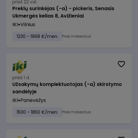
prieš 22 val.
Prekių surinkėjas (-a) - pickeris, Senasis
Ukmergės kelias 8, Avižieniai
IKI
Vilnius
1230 - 1968 €/mėn.
Prieš mokesčius
prieš 1 d.
Užsakymų komplektuotojas (-a) skirstymo
sandėlyje
IKI
Panevėžys
1500 - 1850 €/mėn.
Prieš mokesčius