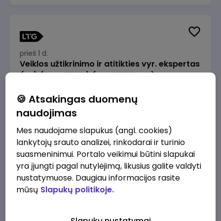
prieš 1 d.
Veiklos užtikrinimo ir atitikties vyr. ekspertas
(-ė) (Radviliškis) (Radviliškis, LT)
JSC Lithuanian Railways
Radviliškis
🍪 Atsakingas duomenų
2610 - 3910 €/mėn.
Prieš mokesčius
naudojimas
Mes naudojame slapukus (angl. cookies)
lankytojų srauto analizei, rinkodarai ir turinio
suasmeninimui. Portalo veikimui būtini slapukai
yra įjungti pagal nutylėjimą, likusius galite valdyti
prieš 1 d.
nustatymuose. Daugiau informacijos rasite
Veiklos užtikrinimo ir atitikties vyr. ekspertas
mūsų
Slapukų politikoje.
(-ė) (Kaunas) (Kaunas, LT)
JSC Lithuanian Railways
Kaunas
Slapukų nustatymai