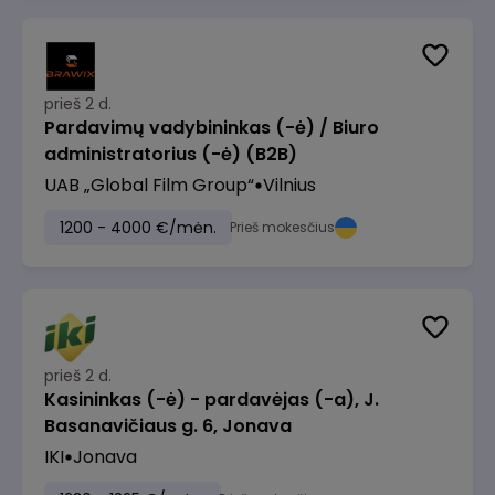
prieš 2 d.
Pardavimų vadybininkas (-ė) / Biuro
administratorius (-ė) (B2B)
UAB „Global Film Group“
Vilnius
1200 - 4000 €/mėn.
Prieš mokesčius
prieš 2 d.
Kasininkas (-ė) - pardavėjas (-a), J.
Basanavičiaus g. 6, Jonava
IKI
Jonava