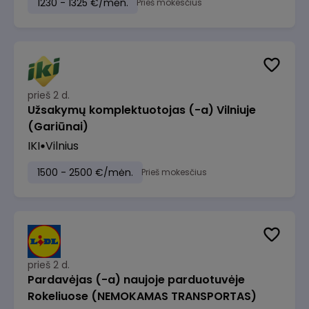
1230 - 1325 €/mėn.
Prieš mokesčius
prieš 2 d.
Užsakymų komplektuotojas (-a) Vilniuje
(Gariūnai)
IKI
Vilnius
1500 - 2500 €/mėn.
Prieš mokesčius
prieš 2 d.
Pardavėjas (-a) naujoje parduotuvėje
Rokeliuose (NEMOKAMAS TRANSPORTAS)