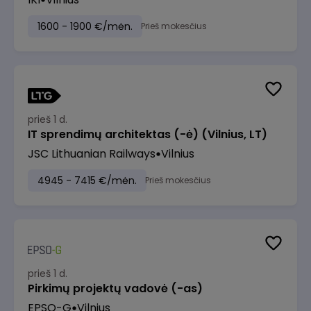
1600 - 1900 €/mėn.
Prieš mokesčius
prieš 1 d.
IT sprendimų architektas (-ė) (Vilnius, LT)
JSC Lithuanian Railways
Vilnius
4945 - 7415 €/mėn.
Prieš mokesčius
prieš 1 d.
Pirkimų projektų vadovė (-as)
EPSO-G
Vilnius