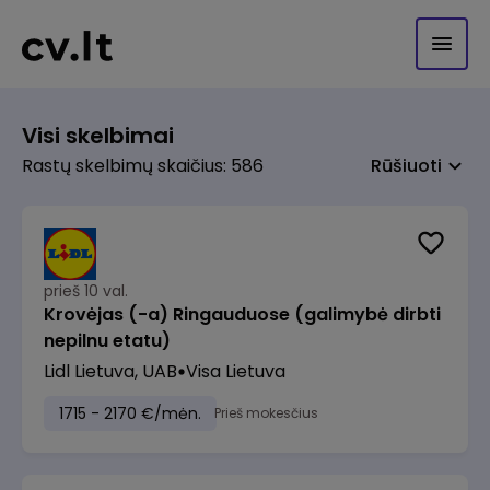
Visi skelbimai
Rastų skelbimų skaičius: 586
Rūšiuoti
prieš 10 val.
Krovėjas (-a) Ringauduose (galimybė dirbti
nepilnu etatu)
Lidl Lietuva, UAB
Visa Lietuva
1715 - 2170 €/mėn.
Prieš mokesčius