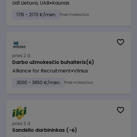
Lidl Lietuva, UAB
Kaunas
1715 - 2170 €/mėn.
Prieš mokesčius
prieš 2 d.
Darbo užmokesčio buhalteris(ė)
Alliance for Recruitment
Vilnius
3000 - 3650 €/mėn.
Prieš mokesčius
prieš 2 d.
Sandėlio darbininkas (-ė)