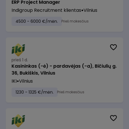
ERP Project Manager
Indigroup Recruitment klientas
Vilnius
4500 - 6000 €/mėn.
Prieš mokesčius
prieš 1 d.
Kasininkas (-ė) - pardavėjas (-a), Bičiulių g.
36, Bukiškis, Vilnius
IKI
Vilnius
1230 - 1325 €/mėn.
Prieš mokesčius