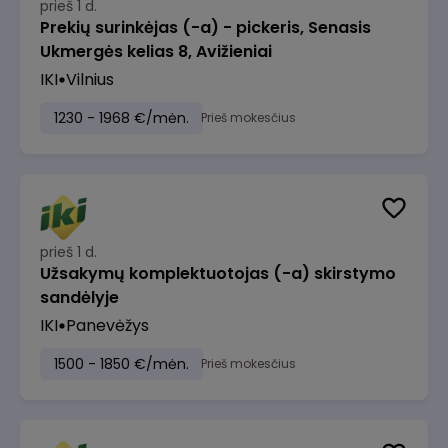
prieš 1 d.
Prekių surinkėjas (-a) - pickeris, Senasis
Ukmergės kelias 8, Avižieniai
IKI
Vilnius
1230 - 1968 €/mėn.
Prieš mokesčius
prieš 1 d.
Užsakymų komplektuotojas (-a) skirstymo
sandėlyje
IKI
Panevėžys
1500 - 1850 €/mėn.
Prieš mokesčius