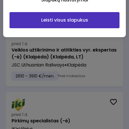
2610 - 3910 €/mėn.
Prieš mokesčius
Leisti visus slapukus
prieš 1 d.
Veiklos užtikrinimo ir atitikties vyr. ekspertas
(-ė) (Klaipėda) (Klaipėda, LT)
JSC Lithuanian Railways
Klaipėda
2610 - 3910 €/mėn.
Prieš mokesčius
prieš 1 d.
Pirkimų specialistas (-ė)
IKI
Vilnius