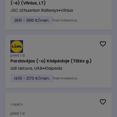
(-ė) (Vilnius, LT)
JSC Lithuanian Railways
Vilnius
2610 - 3910 €/mėn.
Prieš mokesčius
prieš 1 d.
Pardavėjas (-a) Klaipėdoje (Tilžės g.)
Lidl Lietuva, UAB
Klaipėda
1430 - 2170 €/mėn.
Prieš mokesčius
prieš 1 d.