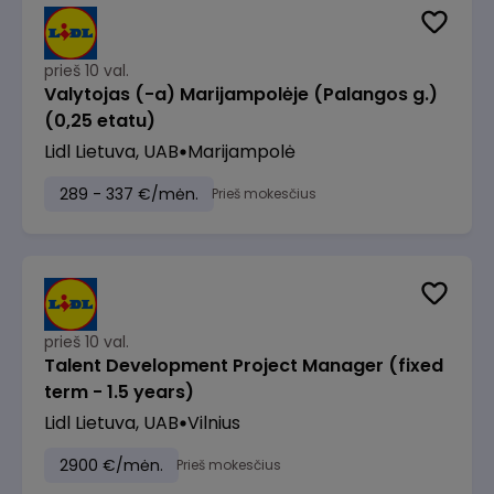
prieš 10 val.
Valytojas (-a) Marijampolėje (Palangos g.)
(0,25 etatu)
Lidl Lietuva, UAB
Marijampolė
289 - 337 €/mėn.
Prieš mokesčius
prieš 10 val.
Talent Development Project Manager (fixed
term - 1.5 years)
Lidl Lietuva, UAB
Vilnius
2900 €/mėn.
Prieš mokesčius