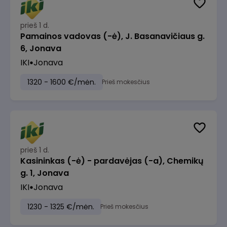
prieš 1 d.
Pamainos vadovas (-ė), J. Basanavičiaus g.
6, Jonava
IKI
Jonava
1320 - 1600 €/mėn.
Prieš mokesčius
prieš 1 d.
Kasininkas (-ė) - pardavėjas (-a), Chemikų
g. 1, Jonava
IKI
Jonava
1230 - 1325 €/mėn.
Prieš mokesčius