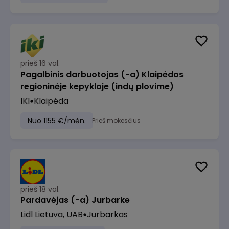
prieš 16 val.
Pagalbinis darbuotojas (-a) Klaipėdos
regioninėje kepykloje (indų plovime)
IKI
Klaipėda
Nuo 1155 €/mėn.
Prieš mokesčius
prieš 18 val.
Pardavėjas (-a) Jurbarke
Lidl Lietuva, UAB
Jurbarkas