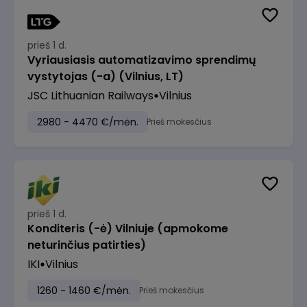
prieš 1 d.
Vyriausiasis automatizavimo sprendimų
vystytojas (-a) (Vilnius, LT)
JSC Lithuanian Railways
Vilnius
2980 - 4470 €/mėn.
Prieš mokesčius
prieš 1 d.
Konditeris (-ė) Vilniuje (apmokome
neturinčius patirties)
IKI
Vilnius
1260 - 1460 €/mėn.
Prieš mokesčius