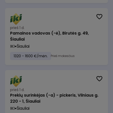
prieš 1 d.
Pamainos vadovas (-ė), Birutės g. 49,
Šiauliai
IKI
Šiauliai
1320 - 1600 €/mėn.
Prieš mokesčius
prieš 1 d.
Prekių surinkėjas (-a) - pickeris, Vilniaus g.
220 - 1, Šiauliai
IKI
Šiauliai