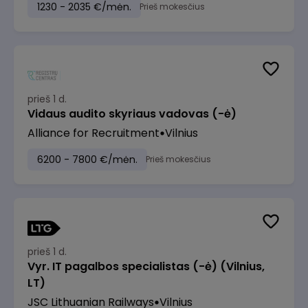
1230 - 2035 €/mėn.
Prieš mokesčius
prieš 1 d.
Vidaus audito skyriaus vadovas (-ė)
Alliance for Recruitment
Vilnius
6200 - 7800 €/mėn.
Prieš mokesčius
prieš 1 d.
Vyr. IT pagalbos specialistas (-ė) (Vilnius,
LT)
JSC Lithuanian Railways
Vilnius