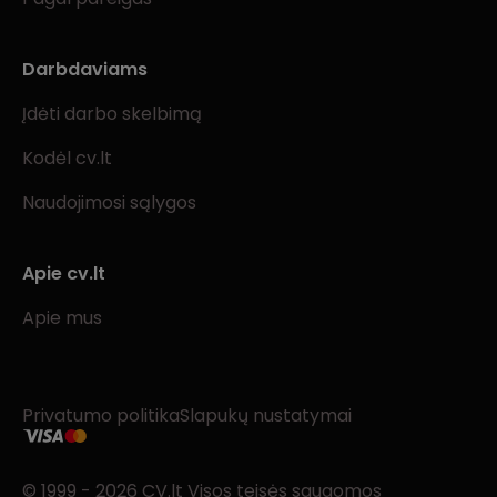
Darbdaviams
Įdėti darbo skelbimą
Kodėl cv.lt
Naudojimosi sąlygos
Apie cv.lt
Apie mus
Privatumo politika
Slapukų nustatymai
© 1999 - 2026 CV.lt Visos teisės saugomos