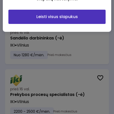
Leisti visus slapukus
prieš 16 val.
Sandėlio darbininkas (-ė)
IKI
Vilnius
Nuo 1280 €/mėn.
Prieš mokesčius
prieš 16 val.
Prekybos procesų specialistas (-ė)
IKI
Vilnius
2200 - 2500 €/mėn.
Prieš mokesčius