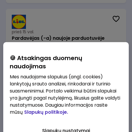
prieš 15 val.
Pardavėjas (-a) naujoje parduotuvėje
Rokeliuose (NEMOKAMAS TRANSPORTAS)
Lidl Lietuva, UAB
Kaunas
🍪 Atsakingas duomenų
1715 - 2170 €/mėn.
Prieš mokesčius
naudojimas
Mes naudojame slapukus (angl. cookies)
lankytojų srauto analizei, rinkodarai ir turinio
suasmeninimui. Portalo veikimui būtini slapukai
yra įjungti pagal nutylėjimą, likusius galite valdyti
prieš 15 val.
nustatymuose. Daugiau informacijos rasite
Darbo užmokesčio buhalteris(ė)
mūsų
Slapukų politikoje.
Alliance for Recruitment
Vilnius
3000 - 3650 €/mėn.
Slapukų nustatymai
Prieš mokesčius