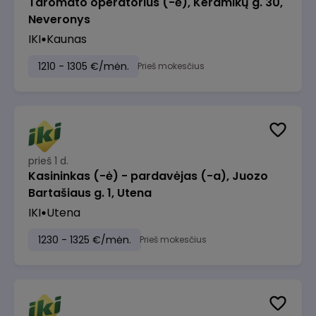
Taromato operatorius (-ė), Keramikų g. 30,
Neveronys
IKI
Kaunas
1210 - 1305 €/mėn.
Prieš mokesčius
prieš 1 d.
Kasininkas (-ė) - pardavėjas (-a), Juozo
Bartašiaus g. 1, Utena
IKI
Utena
1230 - 1325 €/mėn.
Prieš mokesčius