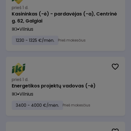
prieš 1 d.
Kasininkas (-ė) - pardavėjas (-a), Centrinė
g. 62, Galgiai
IKI
Vilnius
1230 - 1325 €/mėn.
Prieš mokesčius
prieš 1 d.
Energetikos projektų vadovas (-ė)
IKI
Vilnius
3400 - 4000 €/mėn.
Prieš mokesčius