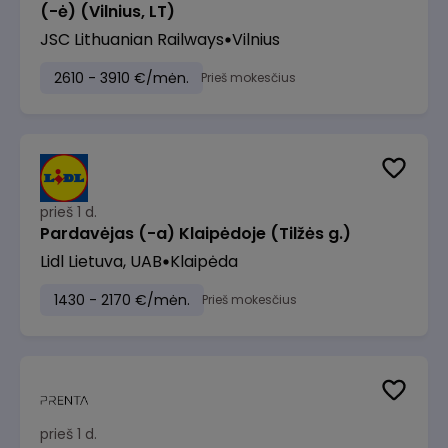
(-ė) (Vilnius, LT)
JSC Lithuanian Railways
Vilnius
2610 - 3910 €/mėn.
Prieš mokesčius
prieš 1 d.
Pardavėjas (-a) Klaipėdoje (Tilžės g.)
Lidl Lietuva, UAB
Klaipėda
1430 - 2170 €/mėn.
Prieš mokesčius
prieš 1 d.