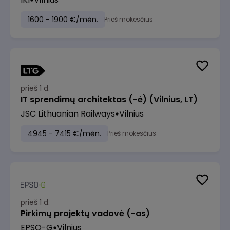
1600 - 1900 €/mėn.
Prieš mokesčius
prieš 1 d.
IT sprendimų architektas (-ė) (Vilnius, LT)
JSC Lithuanian Railways
Vilnius
4945 - 7415 €/mėn.
Prieš mokesčius
prieš 1 d.
Pirkimų projektų vadovė (-as)
EPSO-G
Vilnius