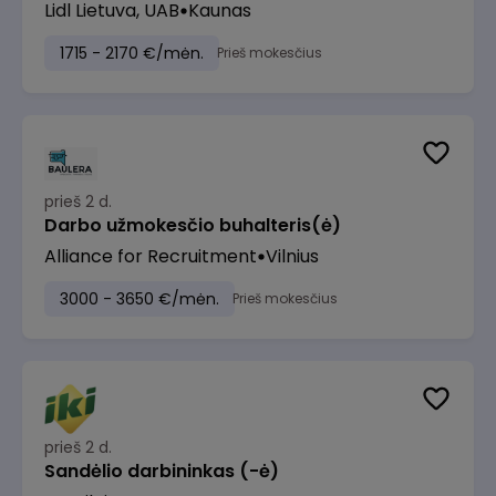
Lidl Lietuva, UAB
Kaunas
1715 - 2170 €/mėn.
Prieš mokesčius
prieš 2 d.
Darbo užmokesčio buhalteris(ė)
Alliance for Recruitment
Vilnius
3000 - 3650 €/mėn.
Prieš mokesčius
prieš 2 d.
Sandėlio darbininkas (-ė)