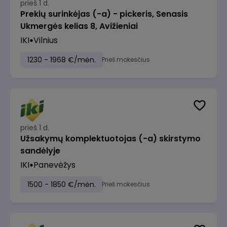
prieš 1 d.
Prekių surinkėjas (-a) - pickeris, Senasis
Ukmergės kelias 8, Avižieniai
IKI
Vilnius
1230 - 1968 €/mėn.
Prieš mokesčius
prieš 1 d.
Užsakymų komplektuotojas (-a) skirstymo
sandėlyje
IKI
Panevėžys
1500 - 1850 €/mėn.
Prieš mokesčius