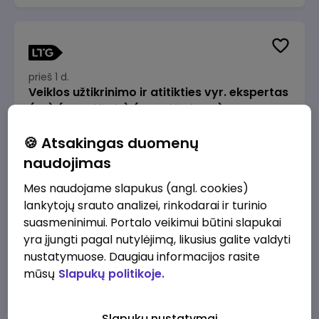
prieš 1 d.
Veiklos užtikrinimo ir atitikties vyr. ekspertas
(-ė) (Radviliškis) (Radviliškis, LT)
JSC Lithuanian Railways
Radviliškis
🍪 Atsakingas duomenų
2610 - 3910 €/mėn.
Prieš mokesčius
naudojimas
Mes naudojame slapukus (angl. cookies)
lankytojų srauto analizei, rinkodarai ir turinio
suasmeninimui. Portalo veikimui būtini slapukai
yra įjungti pagal nutylėjimą, likusius galite valdyti
prieš 1 d.
nustatymuose. Daugiau informacijos rasite
Veiklos užtikrinimo ir atitikties vyr. ekspertas
mūsų
Slapukų politikoje.
(-ė) (Kaunas) (Kaunas, LT)
JSC Lithuanian Railways
Kaunas
Slapukų nustatymai