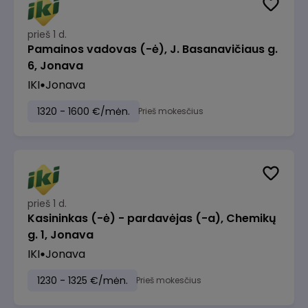
prieš 1 d.
Pamainos vadovas (-ė), J. Basanavičiaus g.
6, Jonava
IKI
Jonava
1320 - 1600 €/mėn.
Prieš mokesčius
prieš 1 d.
Kasininkas (-ė) - pardavėjas (-a), Chemikų
g. 1, Jonava
IKI
Jonava
1230 - 1325 €/mėn.
Prieš mokesčius