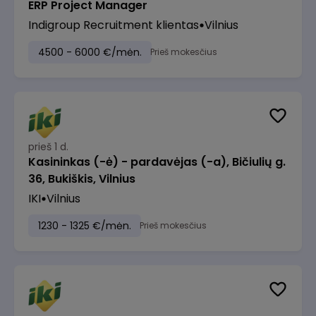
ERP Project Manager
Indigroup Recruitment klientas
Vilnius
4500 - 6000 €/mėn.
Prieš mokesčius
prieš 1 d.
Kasininkas (-ė) - pardavėjas (-a), Bičiulių g.
36, Bukiškis, Vilnius
IKI
Vilnius
1230 - 1325 €/mėn.
Prieš mokesčius