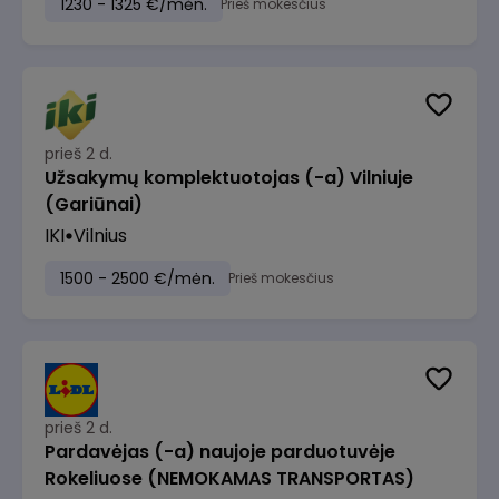
1230 - 1325 €/mėn.
Prieš mokesčius
prieš 2 d.
Užsakymų komplektuotojas (-a) Vilniuje
(Gariūnai)
IKI
Vilnius
1500 - 2500 €/mėn.
Prieš mokesčius
prieš 2 d.
Pardavėjas (-a) naujoje parduotuvėje
Rokeliuose (NEMOKAMAS TRANSPORTAS)