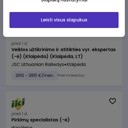
2610 - 3910 €/mėn.
Prieš mokesčius
Leisti visus slapukus
prieš 1 d.
Veiklos užtikrinimo ir atitikties vyr. ekspertas
(-ė) (Klaipėda) (Klaipėda, LT)
JSC Lithuanian Railways
Klaipėda
2610 - 3910 €/mėn.
Prieš mokesčius
prieš 1 d.
Pirkimų specialistas (-ė)
IKI
Vilnius