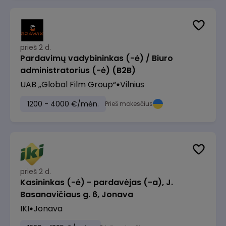
prieš 2 d.
Pardavimų vadybininkas (-ė) / Biuro
administratorius (-ė) (B2B)
UAB „Global Film Group“
Vilnius
1200 - 4000 €/mėn.
Prieš mokesčius
prieš 2 d.
Kasininkas (-ė) - pardavėjas (-a), J.
Basanavičiaus g. 6, Jonava
IKI
Jonava