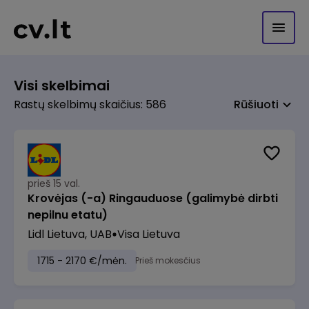
Visi skelbimai
Rastų skelbimų skaičius: 586
Rūšiuoti
prieš 15 val.
Krovėjas (-a) Ringauduose (galimybė dirbti
nepilnu etatu)
Lidl Lietuva, UAB
Visa Lietuva
1715 - 2170 €/mėn.
Prieš mokesčius