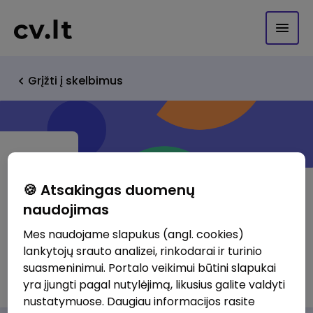
Grįžti į skelbimus
🍪 Atsakingas duomenų
naudojimas
Viešoji įstaiga Tarptautinis
Mes naudojame slapukus (angl. cookies)
maratonas
lankytojų srauto analizei, rinkodarai ir turinio
suasmeninimui. Portalo veikimui būtini slapukai
http://www.vilniausmaratonas.lt
yra įjungti pagal nutylėjimą, likusius galite valdyti
nustatymuose. Daugiau informacijos rasite