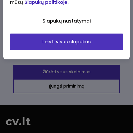
mūsų
Slapukų politikoje.
Darbo pasiūlymai
Apie mus
Privalumai
Slapukų nustatymai
Ši įmonė kol kas neturi aktyvių
darbo pasiūlymų
Leisti visus slapukus
Daugiau darbo pasiūlymų jums!
Žiūrėti visus skelbimus
Įjungti priminimą