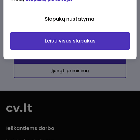
Ši įmonė kol kas neturi aktyvių
darbo pasiūlymų
Slapukų nustatymai
Daugiau darbo pasiūlymų jums!
Leisti visus slapukus
Žiūrėti visus skelbimus
Įjungti priminimą
Ieškantiems darbo