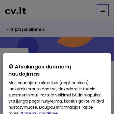
Grįžti į skelbimus
🍪 Atsakingas duomenų
naudojimas
V.MISEVIČIAUS I.Į. "LORESTA"
Mes naudojame slapukus (angl. cookies)
lankytojų srauto analizei, rinkodarai ir turinio
suasmeninimui. Portalo veikimui būtini slapukai
yra įjungti pagal nutylėjimą, likusius galite valdyti
Darbo pasiūlymai
Apie mus
Privalumai
nustatymuose. Daugiau informacijos rasite
mūsų
Slapukų politikoje.