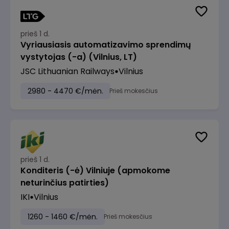
prieš 1 d.
Vyriausiasis automatizavimo sprendimų
vystytojas (-a) (Vilnius, LT)
JSC Lithuanian Railways
Vilnius
2980 - 4470 €/mėn.
Prieš mokesčius
prieš 1 d.
Konditeris (-ė) Vilniuje (apmokome
neturinčius patirties)
IKI
Vilnius
1260 - 1460 €/mėn.
Prieš mokesčius