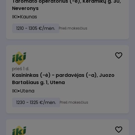
Taromato operatorius (-ė), Keramikų g. 30,
Neveronys
IKI
Kaunas
1210 - 1305 €/mėn.
Prieš mokesčius
prieš 1 d.
Kasininkas (-ė) - pardavėjas (-a), Juozo
Bartašiaus g. 1, Utena
IKI
Utena
1230 - 1325 €/mėn.
Prieš mokesčius