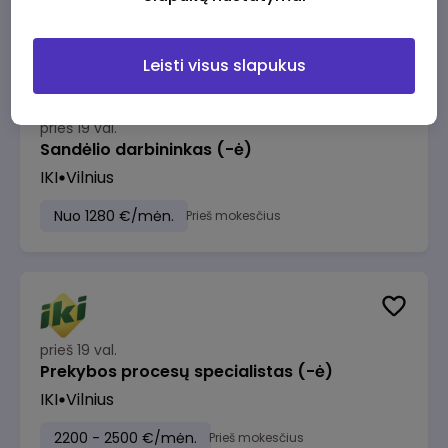
Leisti visus slapukus
prieš 19 val.
Sandėlio darbininkas (-ė)
IKI
Vilnius
Nuo 1280 €/mėn.
Prieš mokesčius
prieš 19 val.
Prekybos procesų specialistas (-ė)
IKI
Vilnius
2200 - 2500 €/mėn.
Prieš mokesčius