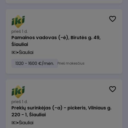
prieš 1 d.
Pamainos vadovas (-ė), Birutės g. 49,
Šiauliai
IKI
Šiauliai
1320 - 1600 €/mėn.
Prieš mokesčius
prieš 1 d.
Prekių surinkėjas (-a) - pickeris, Vilniaus g.
220 - 1, Šiauliai
IKI
Šiauliai