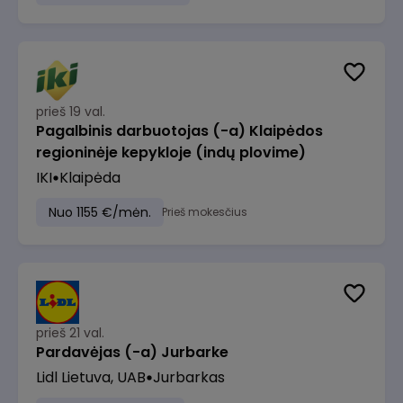
prieš 19 val.
Pagalbinis darbuotojas (-a) Klaipėdos
regioninėje kepykloje (indų plovime)
IKI
Klaipėda
Nuo 1155 €/mėn.
Prieš mokesčius
prieš 21 val.
Pardavėjas (-a) Jurbarke
Lidl Lietuva, UAB
Jurbarkas