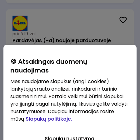
prieš 19 val.
Pardavėjas (-a) naujoje parduotuvėje
Rokeliuose (NEMOKAMAS TRANSPORTAS)
Lidl Lietuva, UAB
Kaunas
🍪 Atsakingas duomenų
1715 - 2170 €/mėn.
Prieš mokesčius
naudojimas
Mes naudojame slapukus (angl. cookies)
lankytojų srauto analizei, rinkodarai ir turinio
suasmeninimui. Portalo veikimui būtini slapukai
yra įjungti pagal nutylėjimą, likusius galite valdyti
prieš 19 val.
nustatymuose. Daugiau informacijos rasite
Darbo užmokesčio buhalteris(ė)
mūsų
Slapukų politikoje.
Alliance for Recruitment
Vilnius
3000 - 3650 €/mėn.
Slapukų nustatymai
Prieš mokesčius