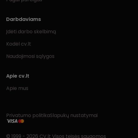
Darbdaviams
Įdėti darbo skelbimą
Kodėl cv.lt
Naudojimosi sąlygos
Apie cv.lt
Apie mus
Privatumo politika
Slapukų nustatymai
© 1999 - 2026 CV.lt Visos teisės saugomos