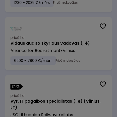
1230 - 2035 €/mėn.
Prieš mokesčius
prieš 1 d.
Vidaus audito skyriaus vadovas (-ė)
Alliance for Recruitment
Vilnius
6200 - 7800 €/mėn.
Prieš mokesčius
prieš 1 d.
Vyr. IT pagalbos specialistas (-ė) (Vilnius,
LT)
JSC Lithuanian Railways
Vilnius