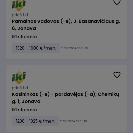
prieš 1 d.
Pamainos vadovas (-ė), J. Basanavičiaus g.
6, Jonava
IKI
Jonava
1320 - 1600 €/mėn.
Prieš mokesčius
prieš 1 d.
Kasininkas (-ė) - pardavėjas (-a), Chemikų
g. 1, Jonava
IKI
Jonava
1230 - 1325 €/mėn.
Prieš mokesčius