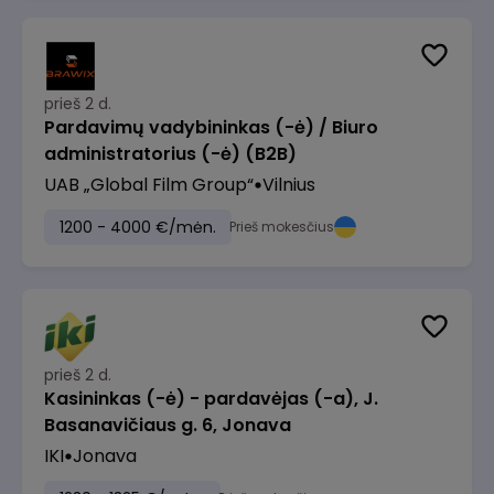
prieš 2 d.
Pardavimų vadybininkas (-ė) / Biuro
administratorius (-ė) (B2B)
UAB „Global Film Group“
Vilnius
1200 - 4000 €/mėn.
Prieš mokesčius
prieš 2 d.
Kasininkas (-ė) - pardavėjas (-a), J.
Basanavičiaus g. 6, Jonava
IKI
Jonava