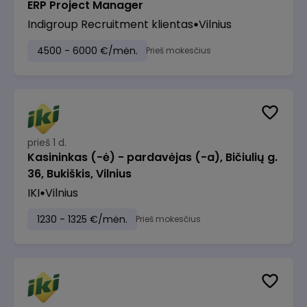
ERP Project Manager
Indigroup Recruitment klientas
Vilnius
4500 - 6000 €/mėn.
Prieš mokesčius
prieš 1 d.
Kasininkas (-ė) - pardavėjas (-a), Bičiulių g.
36, Bukiškis, Vilnius
IKI
Vilnius
1230 - 1325 €/mėn.
Prieš mokesčius