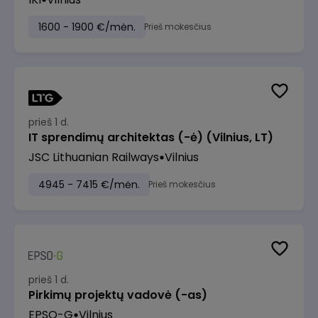
1600 - 1900 €/mėn.
Prieš mokesčius
prieš 1 d.
IT sprendimų architektas (-ė) (Vilnius, LT)
JSC Lithuanian Railways
Vilnius
4945 - 7415 €/mėn.
Prieš mokesčius
prieš 1 d.
Pirkimų projektų vadovė (-as)
EPSO-G
Vilnius