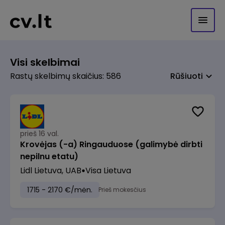
Visi skelbimai
Rastų skelbimų skaičius: 586
Rūšiuoti
prieš 16 val.
Krovėjas (-a) Ringauduose (galimybė dirbti
nepilnu etatu)
Lidl Lietuva, UAB
Visa Lietuva
1715 - 2170 €/mėn.
Prieš mokesčius