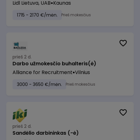
Lidl Lietuva, UAB
Kaunas
1715 - 2170 €/mėn.
Prieš mokesčius
prieš 2 d.
Darbo užmokesčio buhalteris(ė)
Alliance for Recruitment
Vilnius
3000 - 3650 €/mėn.
Prieš mokesčius
prieš 2 d.
Sandėlio darbininkas (-ė)