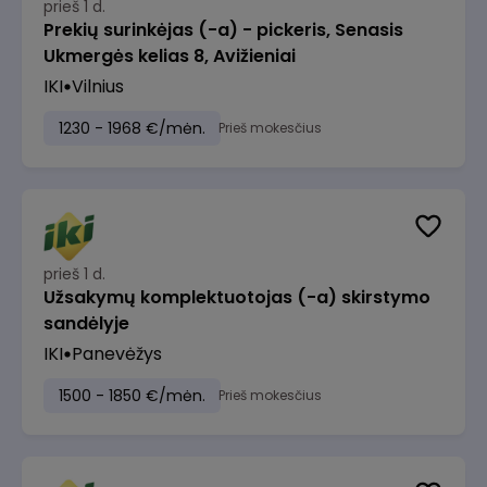
prieš 1 d.
Prekių surinkėjas (-a) - pickeris, Senasis
Ukmergės kelias 8, Avižieniai
IKI
Vilnius
1230 - 1968 €/mėn.
Prieš mokesčius
prieš 1 d.
Užsakymų komplektuotojas (-a) skirstymo
sandėlyje
IKI
Panevėžys
1500 - 1850 €/mėn.
Prieš mokesčius