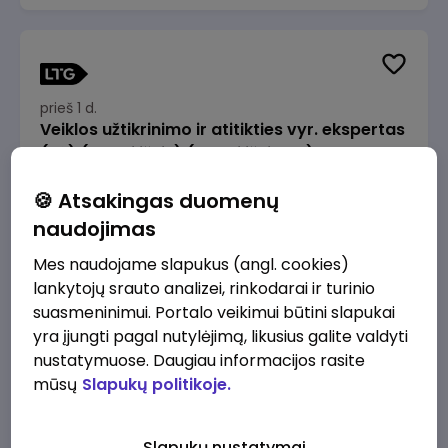
prieš 1 d.
Veiklos užtikrinimo ir atitikties vyr. ekspertas
(-ė) (Radviliškis) (Radviliškis, LT)
JSC Lithuanian Railways
Radviliškis
🍪 Atsakingas duomenų
2610 - 3910 €/mėn.
Prieš mokesčius
naudojimas
Mes naudojame slapukus (angl. cookies)
lankytojų srauto analizei, rinkodarai ir turinio
suasmeninimui. Portalo veikimui būtini slapukai
yra įjungti pagal nutylėjimą, likusius galite valdyti
prieš 1 d.
nustatymuose. Daugiau informacijos rasite
Veiklos užtikrinimo ir atitikties vyr. ekspertas
mūsų
Slapukų politikoje.
(-ė) (Kaunas) (Kaunas, LT)
JSC Lithuanian Railways
Kaunas
Slapukų nustatymai