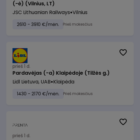
(-ė) (Vilnius, LT)
JSC Lithuanian Railways
Vilnius
2610 - 3910 €/mėn.
Prieš mokesčius
prieš 1 d.
Pardavėjas (-a) Klaipėdoje (Tilžės g.)
Lidl Lietuva, UAB
Klaipėda
1430 - 2170 €/mėn.
Prieš mokesčius
prieš 1 d.