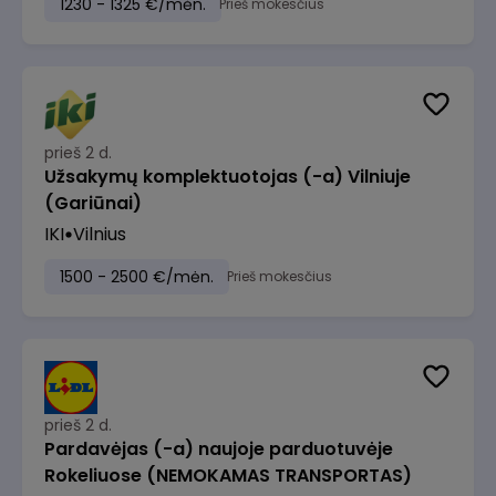
1230 - 1325 €/mėn.
Prieš mokesčius
prieš 2 d.
Užsakymų komplektuotojas (-a) Vilniuje
(Gariūnai)
IKI
Vilnius
1500 - 2500 €/mėn.
Prieš mokesčius
prieš 2 d.
Pardavėjas (-a) naujoje parduotuvėje
Rokeliuose (NEMOKAMAS TRANSPORTAS)