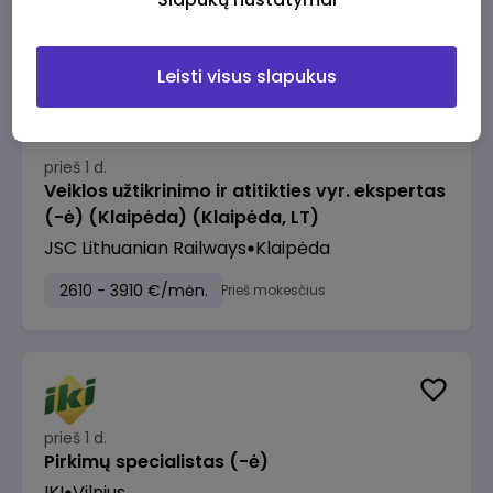
2610 - 3910 €/mėn.
Prieš mokesčius
Leisti visus slapukus
prieš 1 d.
Veiklos užtikrinimo ir atitikties vyr. ekspertas
(-ė) (Klaipėda) (Klaipėda, LT)
JSC Lithuanian Railways
Klaipėda
2610 - 3910 €/mėn.
Prieš mokesčius
prieš 1 d.
Pirkimų specialistas (-ė)
IKI
Vilnius