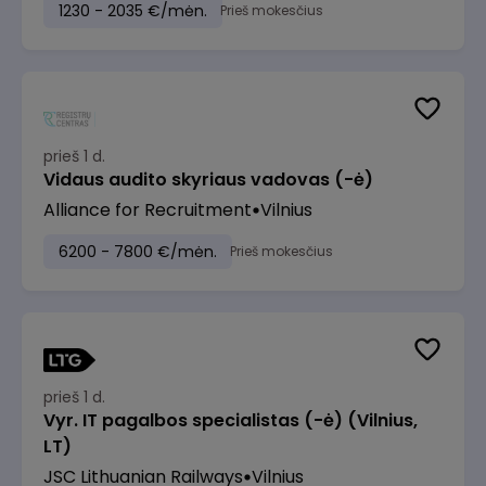
1230 - 2035 €/mėn.
Prieš mokesčius
prieš 1 d.
Vidaus audito skyriaus vadovas (-ė)
Alliance for Recruitment
Vilnius
6200 - 7800 €/mėn.
Prieš mokesčius
prieš 1 d.
Vyr. IT pagalbos specialistas (-ė) (Vilnius,
LT)
JSC Lithuanian Railways
Vilnius