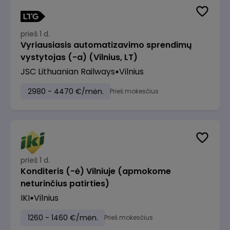
prieš 1 d.
Vyriausiasis automatizavimo sprendimų
vystytojas (-a) (Vilnius, LT)
JSC Lithuanian Railways
Vilnius
2980 - 4470 €/mėn.
Prieš mokesčius
prieš 1 d.
Konditeris (-ė) Vilniuje (apmokome
neturinčius patirties)
IKI
Vilnius
1260 - 1460 €/mėn.
Prieš mokesčius