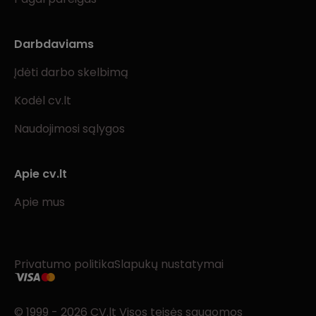
Darbdaviams
Įdėti darbo skelbimą
Kodėl cv.lt
Naudojimosi sąlygos
Apie cv.lt
Apie mus
Privatumo politika
Slapukų nustatymai
© 1999 - 2026 CV.lt Visos teisės saugomos