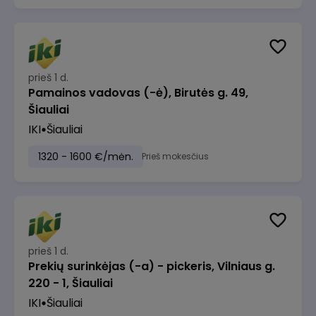
prieš 1 d.
Pamainos vadovas (-ė), Birutės g. 49,
Šiauliai
IKI
Šiauliai
1320 - 1600 €/mėn.
Prieš mokesčius
prieš 1 d.
Prekių surinkėjas (-a) - pickeris, Vilniaus g.
220 - 1, Šiauliai
IKI
Šiauliai