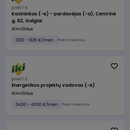
prieš 1 d.
Kasininkas (-ė) - pardavėjas (-a), Centrinė
g. 62, Galgiai
IKI
Vilnius
1230 - 1325 €/mėn.
Prieš mokesčius
prieš 1 d.
Energetikos projektų vadovas (-ė)
IKI
Vilnius
3400 - 4000 €/mėn.
Prieš mokesčius