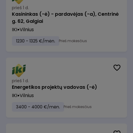
prieš 1 d.
Kasininkas (-ė) - pardavėjas (-a), Centrinė
g. 62, Galgiai
IKI
Vilnius
1230 - 1325 €/mėn.
Prieš mokesčius
prieš 1 d.
Energetikos projektų vadovas (-ė)
IKI
Vilnius
3400 - 4000 €/mėn.
Prieš mokesčius