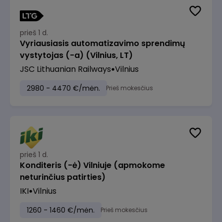
prieš 1 d.
Vyriausiasis automatizavimo sprendimų
vystytojas (-a) (Vilnius, LT)
JSC Lithuanian Railways
Vilnius
2980 - 4470 €/mėn.
Prieš mokesčius
prieš 1 d.
Konditeris (-ė) Vilniuje (apmokome
neturinčius patirties)
IKI
Vilnius
1260 - 1460 €/mėn.
Prieš mokesčius