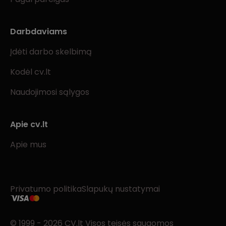
Darbdaviams
Įdėti darbo skelbimą
Kodėl cv.lt
Naudojimosi sąlygos
Apie cv.lt
Apie mus
Privatumo politika
Slapukų nustatymai
© 1999 - 2026 CV.lt Visos teisės saugomos