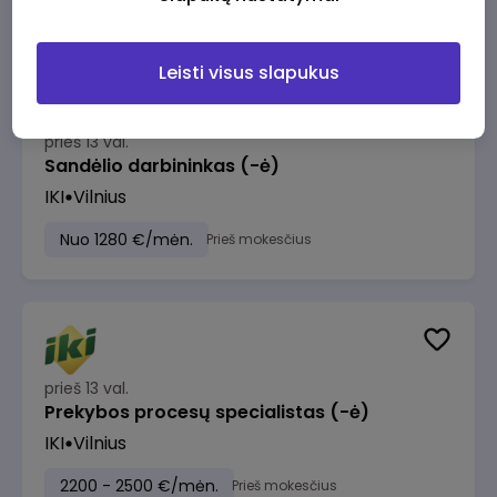
Leisti visus slapukus
prieš 13 val.
Sandėlio darbininkas (-ė)
IKI
Vilnius
Nuo 1280 €/mėn.
Prieš mokesčius
prieš 13 val.
Prekybos procesų specialistas (-ė)
IKI
Vilnius
2200 - 2500 €/mėn.
Prieš mokesčius