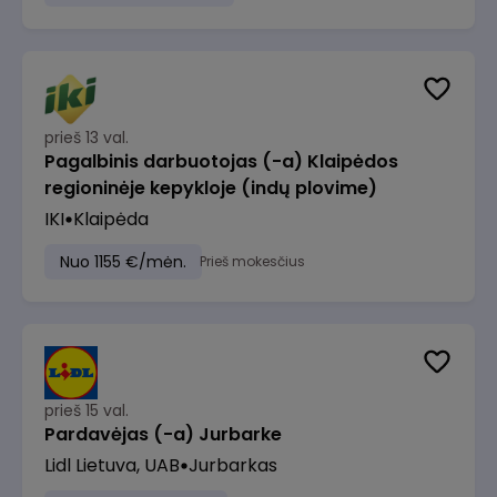
prieš 13 val.
Pagalbinis darbuotojas (-a) Klaipėdos
regioninėje kepykloje (indų plovime)
IKI
Klaipėda
Nuo 1155 €/mėn.
Prieš mokesčius
prieš 15 val.
Pardavėjas (-a) Jurbarke
Lidl Lietuva, UAB
Jurbarkas