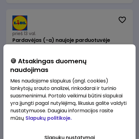
prieš 13 val.
Pardavėjas (-a) naujoje parduotuvėje
Rokeliuose (NEMOKAMAS TRANSPORTAS)
Lidl Lietuva, UAB
Kaunas
🍪 Atsakingas duomenų
1715 - 2170 €/mėn.
Prieš mokesčius
naudojimas
Mes naudojame slapukus (angl. cookies)
lankytojų srauto analizei, rinkodarai ir turinio
suasmeninimui. Portalo veikimui būtini slapukai
yra įjungti pagal nutylėjimą, likusius galite valdyti
prieš 13 val.
nustatymuose. Daugiau informacijos rasite
Darbo užmokesčio buhalteris(ė)
mūsų
Slapukų politikoje.
Alliance for Recruitment
Vilnius
3000 - 3650 €/mėn.
Slapukų nustatymai
Prieš mokesčius