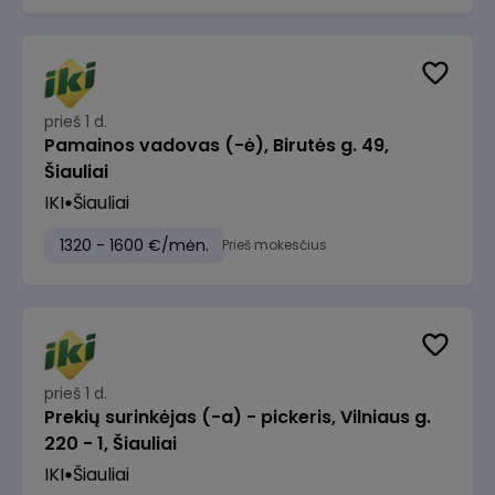
prieš 1 d.
Pamainos vadovas (-ė), Birutės g. 49,
Šiauliai
IKI
Šiauliai
1320 - 1600 €/mėn.
Prieš mokesčius
prieš 1 d.
Prekių surinkėjas (-a) - pickeris, Vilniaus g.
220 - 1, Šiauliai
IKI
Šiauliai