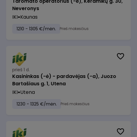
Taromato operatorius (-ė), Keramikų g. 30,
Neveronys
IKI
Kaunas
1210 - 1305 €/mėn.
Prieš mokesčius
prieš 1 d.
Kasininkas (-ė) - pardavėjas (-a), Juozo
Bartašiaus g. 1, Utena
IKI
Utena
1230 - 1325 €/mėn.
Prieš mokesčius