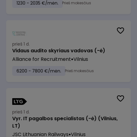
1230 - 2035 €/mėn.
Prieš mokesčius
prieš 1 d.
Vidaus audito skyriaus vadovas (-ė)
Alliance for Recruitment
Vilnius
6200 - 7800 €/mėn.
Prieš mokesčius
prieš 1 d.
Vyr. IT pagalbos specialistas (-ė) (Vilnius,
LT)
JSC Lithuanian Railways
Vilnius