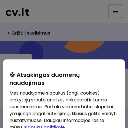
Grįžti į skelbimus
🍪 Atsakingas duomenų
naudojimas
AJK PRODUCTION, UAB
Mes naudojame slapukus (angl. cookies)
lankytojų srauto analizei, rinkodarai ir turinio
suasmeninimui. Portalo veikimui būtini slapukai
yra įjungti pagal nutylėjimą, likusius galite valdyti
Darbo pasiūlymai
Apie mus
Privalumai
nustatymuose. Daugiau informacijos rasite
mūsų
Slapukų politikoje.