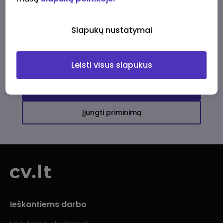
Ši įmonė kol kas neturi aktyvių
darbo pasiūlymų
Slapukų nustatymai
Daugiau darbo pasiūlymų jums!
Leisti visus slapukus
Žiūrėti visus skelbimus
Įjungti priminimą
Ieškantiems darbo