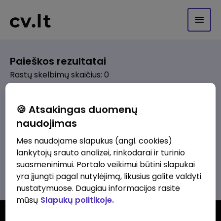
Paieškos rezultatai
Rastų skelbimų skaičius: 0
Pagal pasirinktus kriterijus skelbimų
🍪 Atsakingas duomenų
nerasta. Pakoreguokite paiešką ir
naudojimas
bandykite dar kartą.
Mes naudojame slapukus (angl. cookies)
lankytojų srauto analizei, rinkodarai ir turinio
suasmeninimui. Portalo veikimui būtini slapukai
Žiūrėti visus skelbimus
yra įjungti pagal nutylėjimą, likusius galite valdyti
nustatymuose. Daugiau informacijos rasite
mūsų
Slapukų politikoje.