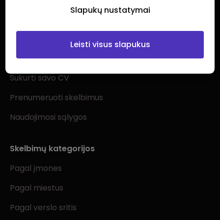
Slapukų nustatymai
Ieškantiems darbo
Leisti visus slapukus
Visi darbo skelbimai
Sukurti savo CV
Prenumeruoti skelbimus
Naudojimosi sąlygos
Skelbimų kategorijos
Pagal įmones
Pagal miestus
Pagal verslo sritis