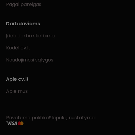
Pagal pareigas
Darbdaviams
Įdėti darbo skelbimą
Kodėl cv.lt
Naudojimosi sąlygos
Apie cv.lt
Apie mus
Privatumo politika
Slapukų nustatymai